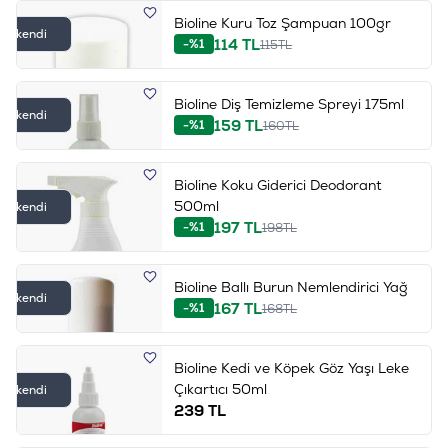
Bioline Kuru Toz Şampuan 100gr
Tükendi
114
TL
-%1
115
TL
Bioline Diş Temizleme Spreyi 175ml
Tükendi
159
TL
-%1
160
TL
Bioline Koku Giderici Deodorant
500ml
Tükendi
197
TL
-%1
198
TL
Bioline Ballı Burun Nemlendirici Yağ
Tükendi
167
TL
-%1
168
TL
Bioline Kedi ve Köpek Göz Yaşı Leke
Çıkartıcı 50ml
Tükendi
239
TL