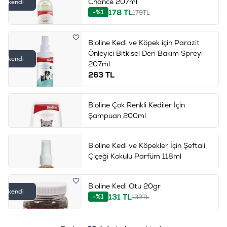
Chance 207ml
Tükendi
178
TL
-%1
179
TL
Bioline Kedi ve Köpek için Parazit
Önleyici Bitkisel Deri Bakım Spreyi
Tükendi
207ml
263
TL
Bioline Çok Renkli Kediler İçin
Şampuan 200ml
Bioline Kedi ve Köpekler İçin Şeftali
Çiçeği Kokulu Parfüm 118ml
Bioline Kedi Otu 20gr
Tükendi
131
TL
-%1
132
TL