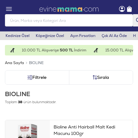
Kedinize Özel
Köpeğinize Özel
Ayın Fırsatları
Çok Al Az Öde
He
10.000 TL Alışverişe
500 TL
İndirim
15.000 TL Alışveriş
Ana Sayfa
BIOLINE
Filtrele
Sırala
BIOLINE
Toplam
38
ürün bulunmaktadır.
Bioline Anti Hairball Malt Kedi
Macunu 100gr