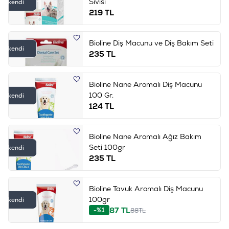
Sıvısı
Tükendi
219
TL
Bioline Diş Macunu ve Diş Bakım Seti
Tükendi
235
TL
Bioline Nane Aromalı Diş Macunu
100 Gr.
Tükendi
124
TL
Bioline Nane Aromalı Ağız Bakım
Seti 100gr
Tükendi
235
TL
Bioline Tavuk Aromalı Diş Macunu
100gr
Tükendi
87
TL
-%1
88
TL