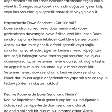
değerlendirilir ve veteriner hekimler tarafından teşhis edilip
yönetilir. Örneğin, bazı köpek ırklarında doğuştan gelen kalp
veya kas sorunları gibi genetik hastalıklar yaygın olabilir.
Hayvanlarda Down Sendromu Görülür mü?
Down sendromlu kedi veya down sendromlu köpek
gözlemlenen davranışsal veya fiziksel özellikler, insan Down
sendromuyla ilişkilendirilebilecek özelliklere benzer olabilir.
Ancak bu durumlar genellikle farklı genetik veya sağlık
sorunlarına işaret eder. Eğer bir kedinizin veya köpeğinizin
özel sağlık ihtiyaçları veya davranışsal sorunları olduğunu
düşünüyorsanız, bir veteriner hekime danışarak doğru teşhis
ve uygun bakım planı hakkında bilgi almanız önemlidir.
Veteriner hekim, down sendromlu kedi ve down sendromlu
köpek durumuna uygun değerlendirme yaparak size en uygun
tedavi yöntemini oluşturmaktadır.
Kedi ve Köpeklerde Down Sendromu Nedir?
Kedi ve köpeklerde farklı genetik yapıları bulunduğundan
dolayı, kedi ve köpeklerde down sendromu olarak
adlandırılabilecek bir durum bulunmamaktadır. Ancak