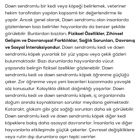
Down sendromlu bir kedi veya köpeği belirlemek, veteriner
hekim tarafından yapılan kapsamlı bir değerlendirme ile
yapılır. Ancak genel olarak, Down sendromu olan insanlarda
gözlemlenen bazı belirtiler hayvanlarda da benzer şekilde
görülebilir. Bunlardan bazıları;
Fiziksel Özellikler, Zihinsel
Gelişim ve Davranışsal Farklılıklar, Sağlık Sorunları, Davranış
ve Sosyal İnteraksiyondur.
Down sendromlu kedi ve down
sendromlu köpek yuvarlak bir yüz yapısı veya çekik gözleri
bulunmaktadır. Bazı durumlarda hayvanlarda vücut
yapısında belirgin fiziksel özellikler gözlenebilir. Down
sendromlu kedi ve down sendromlu köpek öğrenme güçlüğü
çeker. Zor öğrenme veya yeni becerileri kazanmada yavaşlık
söz konusudur. Kolaylıkla dikkat dağınıklığı yaşarlar. Down
sendromlu kedi ve down sendromlu köpek, iç organlarında
doğum anında kaynaklanan sorunlar meydana gelmektedir.
Katarakt, glokom gibi göz sağlığı sorunları daha sık görülebilir.
Down sendromlu kedi ve down sendromlu köpek diğer kedi
köpeklere bakış daha asosyal davranırlar. İnsanlarla ve diğer
hayvanlarla etkileşimde güçlük çekerler. Çevresel değişikliklere
veya rutin dışı durumlara aşırı tepki verirler.