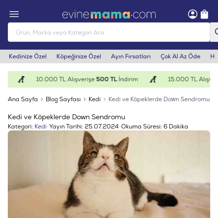
Kedinize Özel
Köpeğinize Özel
Ayın Fırsatları
Çok Al Az Öde
He
10.000 TL Alışverişe
500 TL
İndirim
15.000 TL Alışveriş
Ana Sayfa
Blog Sayfası
Kedi
Kedi ve Köpeklerde Down Sendromu
Kedi ve Köpeklerde Down Sendromu
Kategori:
Kedi
•
Yayın Tarihi:
25.07.2024
•
Okuma Süresi:
6 Dakika