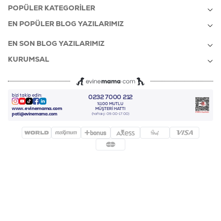
POPÜLER KATEGORILER
EN POPÜLER BLOG YAZILARIMIZ
EN SON BLOG YAZILARIMIZ
KURUMSAL
bizi takip edin:
0232 7000 212
%100 MUTLU
Instagram
Youtube
Tiktok
Facebook
Linkedin
www.evinemama.com
MÜŞTERI HATTI
pati@evinemama.com
(haftaiçi 09.00-17.00)