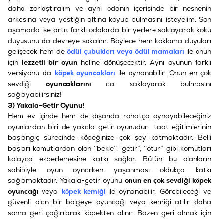
daha zorlaştıralım ve aynı odanın içerisinde bir nesnenin
arkasına veya yastığın altına koyup bulmasını isteyelim. Son
aşamada ise artık farklı odalarda bir yerlere saklayarak koku
duyusunu da devreye sokalım. Böylece hem koklama duyuları
gelişecek hem de
ödül çubukları veya ödül mamaları
ile onun
için
lezzetli bir oyun
haline dönüşecektir. Aynı oyunun farklı
versiyonu da
köpek oyuncakları
ile oynanabilir. Onun en çok
sevdiği
oyuncaklarını
da saklayarak bulmasını
sağlayabilirsiniz!
3) Yakala-Getir Oyunu!
Hem ev içinde hem de dışarıda rahatça oynayabileceğiniz
oyunlardan biri de yakala-getir oyunudur. İtaat eğitimlerinin
başlangıç sürecinde köpeğinize çok şey katmaktadır. Belli
başları komutlardan olan ‘’bekle’’, ‘getir’’, ‘’otur’’ gibi komutları
kolayca ezberlemesine katkı sağlar. Bütün bu olanların
sahibiyle oyun oynarken yaşanması oldukça katkı
sağlamaktadır. Yakala-getir oyunu
onun en çok sevdiği köpek
oyuncağı
veya
köpek kemiği
ile oynanabilir. Görebileceği ve
güvenli olan bir bölgeye oyuncağı veya kemiği atılır daha
sonra geri çağırılarak köpekten alınır. Bazen geri almak için