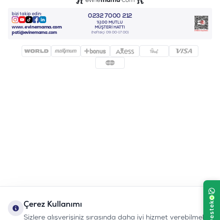
bizi takip edin:
0232 7000 212
%100 MUTLU
Instagram
Youtube
Tiktok
Facebook
Linkedin
www.evinemama.com
MÜŞTERI HATTI
pati@evinemama.com
(haftaiçi 09.00-17.00)
Çerez Kullanımı
Sizlere alışverişiniz sırasında daha iyi hizmet verebilmek