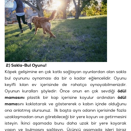
2) Sakla-Bul Oyunu!
Köpek gelişimine en çok katkı sağlayan oyunlardan olan sakla
bul oyununu oynaması da bir o kadar eğlencelidir. Oyunu
keyifli kılan ev içerisinde de rahatça oynayabilmenizdir.
Oyunun kuralları şöyledir: Önce onun en çok sevdiği
ödül
mamasını
plastik bir kap içerisine koyulur ardından
ödül
mama
sını koklatarak ve göstererek o kabın içinde olduğunu
ona anlatmış olursunuz. İlk başta aynı odanın içerisinde fazla
uzaklaşmadan onun görebileceği bir yere koyun ve getirmesini
isteyin. İkinci aşamada bunu daha uzak bir yere koyarak
yapın ve bulmasını sağlayın. Üçüncü aşamada işleri biraz