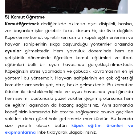
5) Komut Öğretme
Komut
öğretmek
dediğimizde aklımıza aşırı disiplinli, baskıcı,
zor başarılan işler gelebilir fakat durum hiç de öyle değildir.
Köpeklerine komut öğretilirken uzman köpek eğitmenlerinin ve
hayvan sahiplerinin sıkça başvurduğu yöntemler arasında
oyunlar
girmektedir. Hem yavruluk döneminde hem de
yetişkinlik döneminde öğretilen komut eğitimleri ve itaat
eğitimleri belli bir oyun havasında gerçekleştirilmektedir.
Köpeğinizin stres yapmadan ve çabucak kavramasının en iyi
yöntemi bu yöntemdir. Hayvan sahiplerinin en çok öğrettiği
komutlar arasında yat, otur, bekle gelmektedir. Bu komutlar
ödüller ile desteklendiğinde ve oyun havasında yaptığınızda
hem sevimli dostunuzla güzel vakitler geçirmiş olursunuz hem
de eğitimi açısından da kazanç sağlarsınız. Aynı zamanda
köpeğinizin karşısında bir otorite sağlayarak onunla geçirilen
vakitleri daha güzel hale getirmeniz mümkündür. Bu konuda
size yararlı olacak bütün
köpek eğitim ürünleri ve
ekipmanlarına
linke tıklayarak ulaşabilirsiniz.