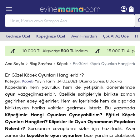
Kedinize Özel
Köpeğinize Özel
Ayın Fırsatları
Çok Al Az Öde
He
10.000 TL Alışverişe
500 TL
İndirim
15.000 TL Alışverişe
1
Ana Sayfa
Blog Sayfası
Köpek
En Güzel Köpek Oyunları Hangileridir
En Güzel Köpek Oyunları Hangileridir?
Kategori:
Köpek
•
Yayın Tarihi:
14.01.2021
•
Okuma Süresi:
8 Dakika
Köpeklerin hem yavruluk hem de yetişkinlik dönemlerinde
oyun
vazgeçilmezleridir. Özellikle sahipleriyle birlikte zaman
geçirirken epey eğlenirler. Hem ev içerisinde hem de dışarıda
birlikteyken harika vakitler geçirmek isteriz. Bu yazımızda
Köpeğimle Hangi Oyunları Oynayabilirim? Eğitici Köpek
Oyunları Hangileri? Köpekler ile Oyun Oynamanın Faydaları
Nelerdir?
Sorularının cevaplarını sizler için hazırladık. Aynı
zamanda
köpeklerle oyun oynarken
bize yardımcı olabilecek