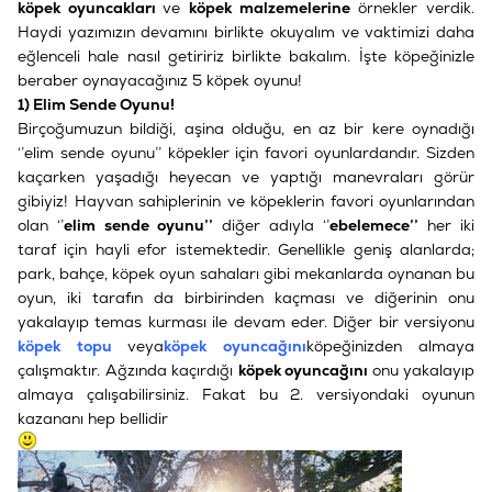
köpek oyuncakları
ve
köpek malzemelerine
örnekler verdik.
Haydi yazımızın devamını birlikte okuyalım ve vaktimizi daha
eğlenceli hale nasıl getiririz birlikte bakalım. İşte köpeğinizle
beraber oynayacağınız 5 köpek oyunu!
1) Elim Sende Oyunu!
Birçoğumuzun bildiği, aşina olduğu, en az bir kere oynadığı
‘’elim sende oyunu’’ köpekler için favori oyunlardandır. Sizden
kaçarken yaşadığı heyecan ve yaptığı manevraları görür
gibiyiz! Hayvan sahiplerinin ve köpeklerin favori oyunlarından
olan ‘’
elim sende oyunu’’
diğer adıyla ‘’
ebelemece’’
her iki
taraf için hayli efor istemektedir. Genellikle geniş alanlarda;
park, bahçe, köpek oyun sahaları gibi mekanlarda oynanan bu
oyun, iki tarafın da birbirinden kaçması ve diğerinin onu
yakalayıp temas kurması ile devam eder. Diğer bir versiyonu
köpek topu
veya
köpek oyuncağını
köpeğinizden almaya
çalışmaktır. Ağzında kaçırdığı
köpek oyuncağını
onu yakalayıp
almaya çalışabilirsiniz. Fakat bu 2. versiyondaki oyunun
kazananı hep bellidir