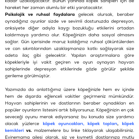
kadar uzaklaşacaktır. Bunun yanında köpek sahipleri için de
hareket her zaman olumlu bir etki yaratacaktır.
Psikolojik ve ruhsal faydalara
gelecek olursak, beraber
oynadığınız oyunlar sizde ve sevimli dostunuzda depresyon,
anksiyete diğer adıyla kaygı bozukluğu etkilerini ortadan
kaldırmaya yardımcı olur. Köpeğinizin daha sosyal olmasını
sağlar. Gün içerisinde maruz kaldığımız ruhsal çöküntülerden
ve can sıkıntılarından uzaklaşmanıza katkı sağlayarak size
adeta ilaç gibi gelecektir. Yapılan araştırmalara göre
köpekleriyle iyi vakit geçiren ve oyun oynayan hayvan
sahiplerinde depresyon etkilerinde gözle görülür şekilde
gerileme görülmüştür.
Yazımızda da anlattığımız üzere köpeğinizle hem ev içinde
hem de dışarda eğlenceli vakitler geçirmeniz mümkündür.
Hayvan sahiplerinin ve dostlarının beraber oynadıkları en
popüler oyunların listesini artık biliyorsunuz. Köpeğinizin en çok
seveceği oyunu merak ediyorsanız bu konuda size yardımcı
olacak yüzlerce
köpek oyuncakları, köpek topları
,
köpek
kemikleri
vs.
malzemelere bu linke tıklayarak ulaşabilirsiniz.
Evinemama ailesi olarak, siz ve kıymetli dostlarınıza mutlu