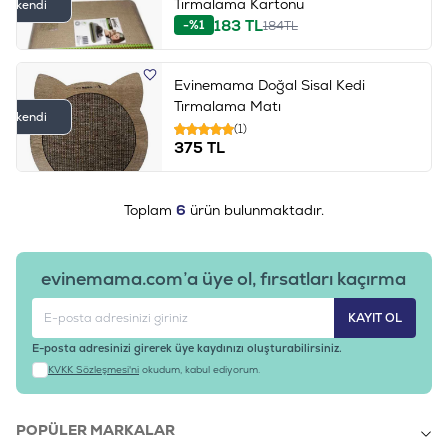
Tırmalama Kartonu
Tükendi
183
TL
-%1
184
TL
Evinemama Doğal Sisal Kedi
Tırmalama Matı
Tükendi
(1)
375
TL
Toplam
6
ürün bulunmaktadır.
evinemama.com’a üye ol, fırsatları kaçırma
KAYIT OL
E-posta adresinizi girerek üye kaydınızı oluşturabilirsiniz.
KVKK Sözleşmesi'ni
okudum, kabul ediyorum.
POPÜLER MARKALAR