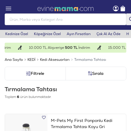
Kedinize Özel
Köpeğinize Özel
Ayın Fırsatları
Çok Al Az Öde
He
ndirim
10.000 TL Alışverişe
500 TL
İndirim
15.000 TL Alı
Ana Sayfa
KEDİ
Kedi Aksesuarları
Tırmalama Tahtası
Filtrele
Sırala
Tırmalama Tahtası
Toplam
6
ürün bulunmaktadır.
M-Pets My First Ponponlu Kedi
Tırmalama Tahtası Koyu Gri