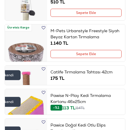
510
TL
Sepete Ekle
Ücretsiz Kargo
M-Pets Urbanstyle Freestyle Siyah
Beyaz Karton Tırmalama
1.140
TL
Sepete Ekle
Catlife Tırmalama Tahtası 42cm
Tükendi
175
TL
Pawise N-Play Kedi Tırmalama
Kartonu 46x25cm
Tükendi
113
TL
-%1
114
TL
Pawice Doğal Kedi Otlu Elips