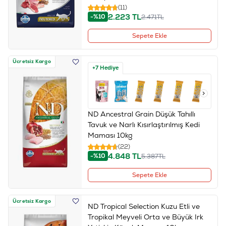
(11)
2.223
TL
-%10
2.471
TL
Sepete Ekle
Ücretsiz Kargo
+7 Hediye
ND Ancestral Grain Düşük Tahıllı
Tavuk ve Narlı Kısırlaştırılmış Kedi
Maması 10kg
(22)
4.848
TL
-%10
5.387
TL
Sepete Ekle
Ücretsiz Kargo
ND Tropical Selection Kuzu Etli ve
Tropikal Meyveli Orta ve Büyük Irk