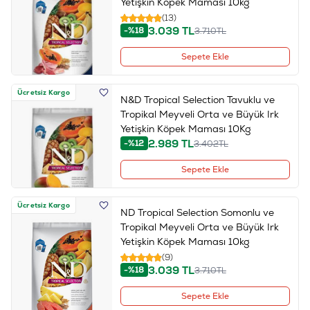
Yetişkin Köpek Maması 10kg
(13)
3.039
TL
-%18
3.710
TL
Sepete Ekle
Ücretsiz Kargo
N&D Tropical Selection Tavuklu ve
Tropikal Meyveli Orta ve Büyük Irk
Yetişkin Köpek Maması 10Kg
2.989
TL
-%12
3.402
TL
Sepete Ekle
Ücretsiz Kargo
ND Tropical Selection Somonlu ve
Tropikal Meyveli Orta ve Büyük Irk
Yetişkin Köpek Maması 10kg
(9)
3.039
TL
-%18
3.710
TL
Sepete Ekle