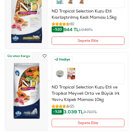
ND Tropical Selection Kuzu Etli
Kısırlaştırılmış Kedi Maması 1,5kg
(6)
944
TL
-%10
1.049
TL
Sepete Ekle
Ücretsiz Kargo
+2 Hediye
ND Tropical Selection Kuzu Etli ve
Tropikal Meyveli Orta ve Büyük Irk
Yavru Köpek Maması 10kg
(2)
3.039
TL
-%18
3.710
TL
Sepete Ekle