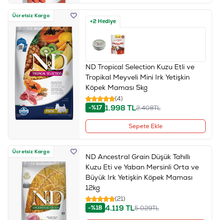
Ücretsiz Kargo
+2 Hediye
ND Tropical Selection Kuzu Etli ve
Tropikal Meyveli Mini Irk Yetişkin
Köpek Maması 5kg
(4)
1.998
TL
-%17
2.408
TL
Sepete Ekle
Ücretsiz Kargo
ND Ancestral Grain Düşük Tahıllı
Kuzu Eti ve Yaban Mersinli Orta ve
Büyük Irk Yetişkin Köpek Maması
12kg
(21)
4.119
TL
-%18
5.029
TL