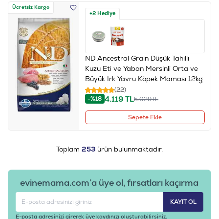
Ücretsiz Kargo
+2 Hediye
ND Ancestral Grain Düşük Tahıllı
Kuzu Eti ve Yaban Mersinli Orta ve
Büyük Irk Yavru Köpek Maması 12kg
(22)
4.119
TL
-%18
5.029
TL
Sepete Ekle
Toplam
253
ürün bulunmaktadır.
evinemama.com’a üye ol, fırsatları kaçırma
KAYIT OL
E-posta adresinizi girerek üye kaydınızı oluşturabilirsiniz.