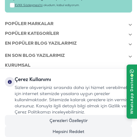
KVKK Sözleşmesi'ni
okudum, kabul ediyorum.
POPÜLER MARKALAR
POPÜLER KATEGORILER
EN POPÜLER BLOG YAZILARIMIZ
EN SON BLOG YAZILARIMIZ
KURUMSAL
Çerez Kullanımı
Sizlere alışverişiniz sırasında daha iyi hizmet verebilmek
bizi takip edin:
0232 7000 212
için internet sitemizde yasalara uygun çerezler
%100 MUTLU
Instagram
Youtube
Tiktok
Facebook
Linkedin
www.evinemama.com
MÜŞTERI HATTI
kullanılmaktadır. Sitemizde kalarak çerezlere izin vermiş
pati@evinemama.com
(haftaiçi 09.00-17.00)
olursunuz. Konuyla ilgili detaylı bilgi almak için Gizlilik ve
Çerez Politikamızı inceleyebilirsiniz.
Çerezleri Özelleştir
Hepsini Reddet