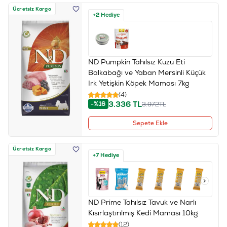
Ücretsiz Kargo
+2 Hediye
ND Pumpkin Tahılsız Kuzu Eti
Balkabağı ve Yaban Mersinli Küçük
Irk Yetişkin Köpek Maması 7kg
(4)
3.336
TL
-%16
3.972
TL
Sepete Ekle
Ücretsiz Kargo
+7 Hediye
ND Prime Tahılsız Tavuk ve Narlı
Kısırlaştırılmış Kedi Maması 10kg
(12)