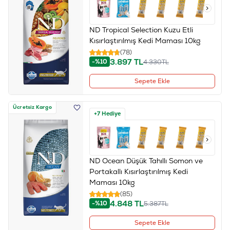
ND Tropical Selection Kuzu Etli
Kısırlaştırılmış Kedi Maması 10kg
(78)
3.897
TL
-%10
4.330
TL
Sepete Ekle
Ücretsiz Kargo
+7 Hediye
ND Ocean Düşük Tahıllı Somon ve
Portakallı Kısırlaştırılmış Kedi
Maması 10kg
(85)
4.848
TL
-%10
5.387
TL
Sepete Ekle