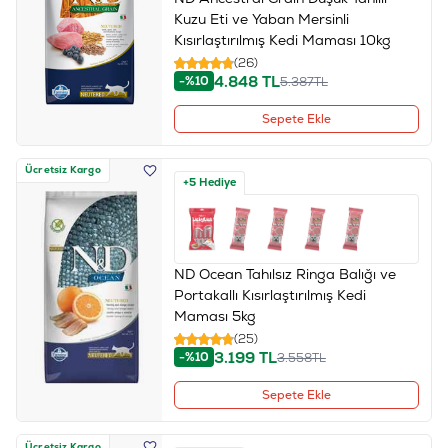
Kuzu Eti ve Yaban Mersinli
Kısırlaştırılmış Kedi Maması 10kg
(26)
4.848
TL
-%10
5.387
TL
Sepete Ekle
Ücretsiz Kargo
+5 Hediye
ND Ocean Tahılsız Ringa Balığı ve
Portakallı Kısırlaştırılmış Kedi
Maması 5kg
(25)
3.199
TL
-%10
3.558
TL
Sepete Ekle
Ücretsiz Kargo