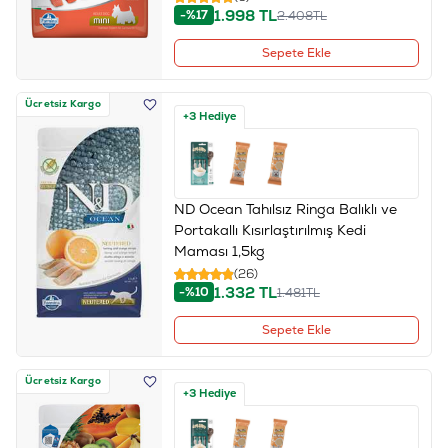
1.998
TL
-%17
2.408
TL
Sepete Ekle
Ücretsiz Kargo
+3 Hediye
ND Ocean Tahılsız Ringa Balıklı ve
Portakallı Kısırlaştırılmış Kedi
Maması 1,5kg
(26)
1.332
TL
-%10
1.481
TL
Sepete Ekle
Ücretsiz Kargo
+3 Hediye