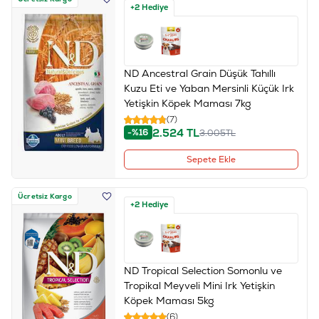
+2 Hediye
ND Ancestral Grain Düşük Tahıllı
Kuzu Eti ve Yaban Mersinli Küçük Irk
Yetişkin Köpek Maması 7kg
(7)
2.524
TL
-%16
3.005
TL
Sepete Ekle
Ücretsiz Kargo
+2 Hediye
ND Tropical Selection Somonlu ve
Tropikal Meyveli Mini Irk Yetişkin
Köpek Maması 5kg
(6)