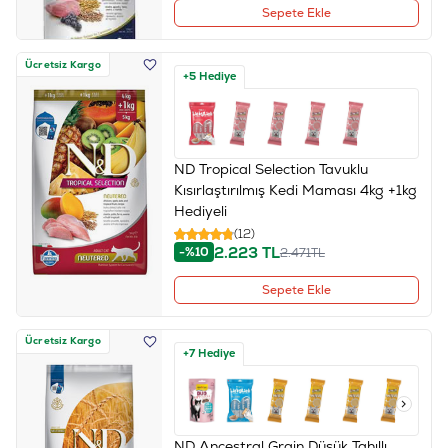
Sepete Ekle
Ücretsiz Kargo
+5 Hediye
ND Tropical Selection Tavuklu
Kısırlaştırılmış Kedi Maması 4kg +1kg
Hediyeli
(12)
2.223
TL
-%10
2.471
TL
Sepete Ekle
Ücretsiz Kargo
+7 Hediye
ND Ancestral Grain Düşük Tahıllı