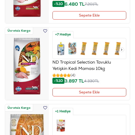
6.480
TL
-%10
7.201
TL
Sepete Ekle
Ücretsiz Kargo
+7 Hediye
ND Tropical Selection Tavuklu
Yetişkin Kedi Maması 10kg
(4)
3.897
TL
-%10
4.330
TL
Sepete Ekle
Ücretsiz Kargo
+1 Hediye