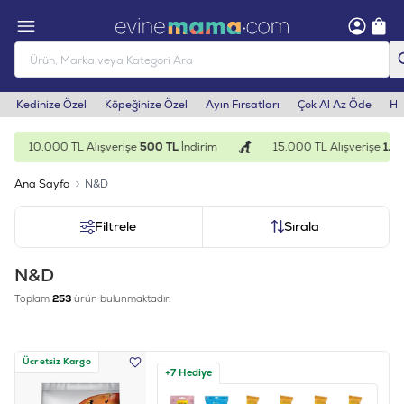
Kedinize Özel
Köpeğinize Özel
Ayın Fırsatları
Çok Al Az Öde
He
10.000 TL Alışverişe
500 TL
İndirim
15.000 TL Alışverişe
1.000 TL
Ana Sayfa
N&D
Filtrele
Sırala
N&D
Toplam
253
ürün bulunmaktadır.
Ücretsiz Kargo
+7 Hediye