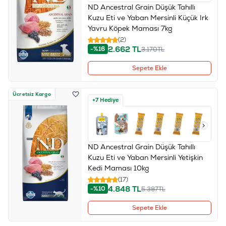
ND Ancestral Grain Düşük Tahıllı
Kuzu Eti ve Yaban Mersinli Küçük Irk
Yavru Köpek Maması 7kg
(2)
2.662
TL
-%16
3.170
TL
Sepete Ekle
Ücretsiz Kargo
+7 Hediye
ND Ancestral Grain Düşük Tahıllı
Kuzu Eti ve Yaban Mersinli Yetişkin
Kedi Maması 10kg
(17)
4.848
TL
-%10
5.387
TL
Sepete Ekle