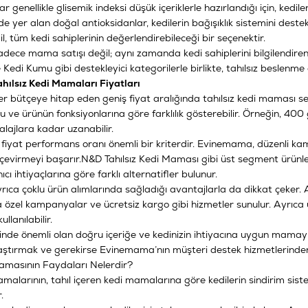
r genellikle glisemik indeksi düşük içeriklerle hazırlandığı için, kedi
de yer alan doğal antioksidanlar, kedilerin bağışıklık sistemini deste
ğil, tüm kedi sahiplerinin değerlendirebileceği bir seçenektir.
ece mama satışı değil; aynı zamanda kedi sahiplerini bilgilendiren i
e
Kedi Kumu
gibi destekleyici kategorilerle birlikte, tahılsız beslenme d
ılsız Kedi Mamaları Fiyatları
bütçeye hitap eden geniş fiyat aralığında tahılsız kedi maması seçen
ve ürünün fonksiyonlarına göre farklılık gösterebilir. Örneğin, 400 g
ajlara kadar uzanabilir.
in fiyat performans oranı önemli bir kriterdir. Evinemama, düzenli k
e çevirmeyi başarır.
N&D Tahılsız Kedi Maması
gibi üst segment ürünler
ıcı ihtiyaçlarına göre farklı alternatifler bulunur.
ca çoklu ürün alımlarında sağladığı avantajlarla da dikkat çeker. 
 özel kampanyalar ve ücretsiz kargo gibi hizmetler sunulur. Ayrıca üy
ullanılabilir.
sinde önemli olan doğru içeriğe ve kedinizin ihtiyacına uygun mamayı
şılaştırmak ve gerekirse Evinemama’nın müşteri destek hizmetlerinde
Mamasının Faydaları Nelerdir?
amalarının, tahıl içeren kedi mamalarına göre kedilerin sindirim sist
.