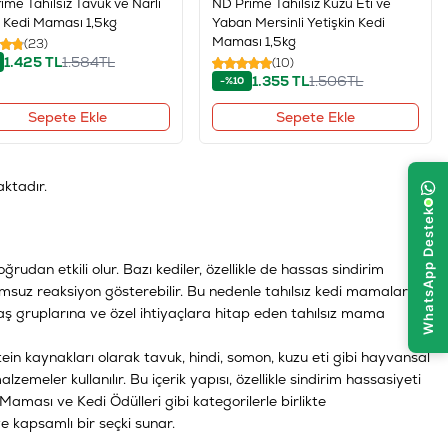
ime Tahılsız Tavuk ve Narlı
ND Prime Tahılsız Kuzu Eti ve
 Kedi Maması 1,5kg
Yaban Mersinli Yetişkin Kedi
Maması 1,5kg
(23)
1.425
TL
1.584
TL
(10)
1.355
TL
1.506
TL
-%10
Sepete Ekle
Sepete Ekle
ktadır.
rudan etkili olur. Bazı kediler, özellikle de hassas sindirim
msuz reaksiyon gösterebilir. Bu nedenle tahılsız kedi mamaları,
ş gruplarına ve özel ihtiyaçlara hitap eden tahılsız mama
tein kaynakları olarak tavuk, hindi, somon, kuzu eti gibi hayvansal
zemeler kullanılır. Bu içerik yapısı, özellikle sindirim hassasiyeti
di Maması
ve
Kedi Ödülleri
gibi kategorilerle birlikte
e kapsamlı bir seçki sunar.