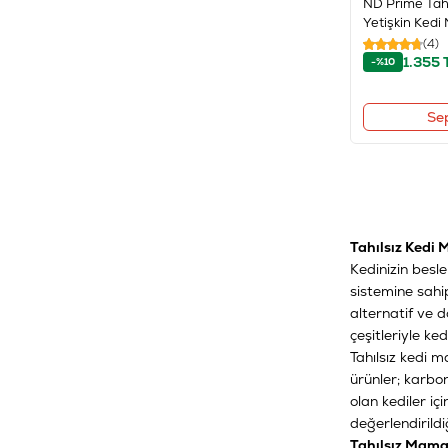
ND Prime Tahı
Yetişkin Kedi
(4)
1.355
-%10
Se
Tahılsız Kedi
Kedinizin besle
sistemine sahi
alternatif ve 
çeşitleriyle ke
Tahılsız kedi m
ürünler; karbon
olan kediler içi
değerlendirild
Tahılsız Mama 