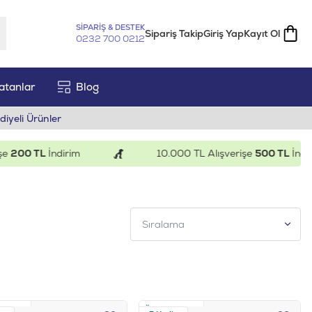
SİPARİŞ & DESTEK
Sipariş Takip
Giriş Yap
Kayıt Ol
0232 700 0212
atanlar
Blog
diyeli Ürünler
TL
İndirim
10.000 TL Alışverişe
500 TL
İndirim
z Kargo
Ücretsiz Kargo