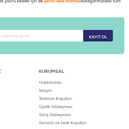
cak yavru kediler için de
yavru kedi maması
kategorimizdeki tüm
KAYIT OL
Z
KURUMSAL
Hakkımızda
İletişim
Teslimat Koşulları
Üyelik Sözleşmesi
Satış Sözleşmesi
Garanti ve İade Koşulları