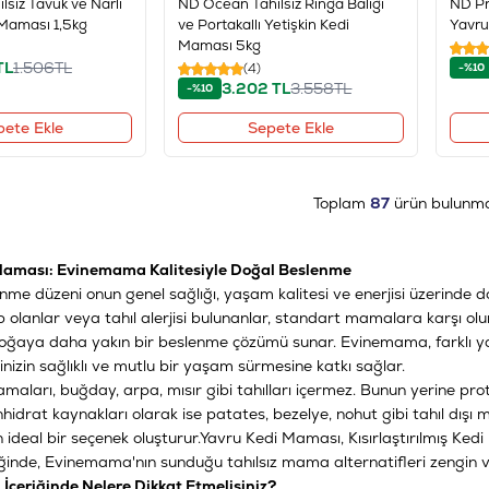
lsız Tavuk ve Narlı
ND Ocean Tahılsız Ringa Balığı
ND Pr
 Maması 1,5kg
ve Portakallı Yetişkin Kedi
Yavru
Maması 5kg
TL
1.506
TL
(4)
-%10
3.202
TL
3.558
TL
-%10
pete Ekle
Sepete Ekle
Toplam
87
ürün bulunma
 Maması: Evinemama Kalitesiyle Doğal Beslenme
nme düzeni onun genel sağlığı, yaşam kalitesi ve enerjisi üzerinde doğ
p olanlar veya tahıl alerjisi bulunanlar, standart mamalara karşı olu
doğaya daha yakın bir beslenme çözümü sunar. Evinemama, farklı ya
dinizin sağlıklı ve mutlu bir yaşam sürmesine katkı sağlar.
amaları, buğday, arpa, mısır gibi tahılları içermez. Bunun yerine pro
hidrat kaynakları olarak ise patates, bezelye, nohut gibi tahıl dışı mal
n ideal bir seçenek oluşturur.
Yavru Kedi Maması
,
Kısırlaştırılmış Ke
iğinde, Evinemama'nın sunduğu tahılsız mama alternatifleri zengin v
İçeriğinde Nelere Dikkat Etmelisiniz?