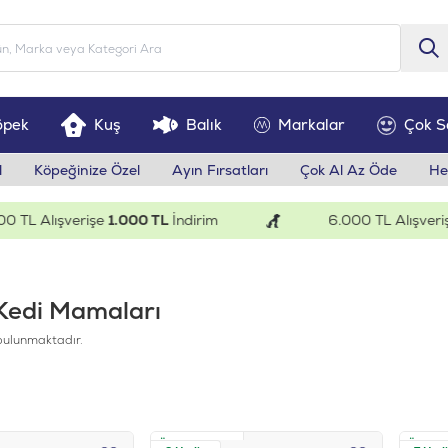
öpek
Kuş
Balık
Markalar
Çok S
l
Köpeğinize Özel
Ayın Fırsatları
Çok Al Az Öde
He
ışverişe
1.000 TL
İndirim
6.000 TL Alışverişe
200 
 Kedi Mamaları
bulunmaktadır.
Ücretsiz Kargo
Ücretsi