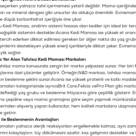
eçerken yalnızca tahıl içermemesi yeterli değildir. Mama içeriğinde k
amin ve mineral dengesi gibi unsurlar da oldukça önemlidir. Evinemam
e düşük karbonhidrat içeriğiyle öne çıkar.
lu Kedi Maması
, sindirim sistemi hassas olan kediler için ideal bir t
bağışıklık sistemini destekler.
Acana Kedi Maması
ise yüksek et oranı 
tercih ederken dikkat edilmesi gereken bir diğer nokta da yaş grubud
işimlerini destekleyen yüksek enerji içerikleriyle dikkat çeker. Evine
ylık sağlar.
Yer Alan Tahılsız Kedi Maması Markaları
ılsız mama konusunda zengin bir marka yelpazesi sunar. Her biri far
açlarına özel çözümler geliştirir. Örneğin,
N&D
markası, tahılsız mamal
n beslenme şeklini sunar.
Acana
ise yüksek proteinli ve katkı maddes
Mamaları
kategorisinde ayrıca
Brit Care
,
Felicia
ve
Pro Plan
gibi marka
edeflediği yaş grubu ve beslenme ihtiyacına göre çeşitlilik gösterir.
ma çeşidine veya mama gramajına göre seçim yapmak mümkündür
inden alışveriş yapan kullanıcılar, hem kaliteli markalara ulaşmanı
 getirir.
 ile Beslenmenin Avantajları
amaları yalnızca alerjik reaksiyonları engellemekle kalmaz, aynı zama
imi kolaylaştırır, tüy dökülmesini azaltır, kas gelişimini destekler ve