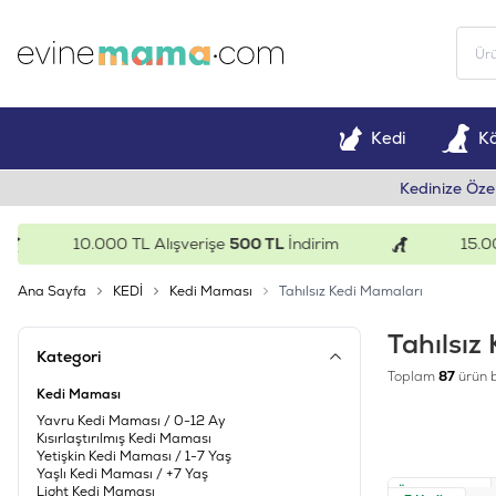
Kedi
K
Kedinize Öze
10.000 TL Alışverişe
500 TL
İndirim
15.000 TL Al
Ana Sayfa
KEDİ
Kedi Maması
Tahılsız Kedi Mamaları
Tahılsız
Kategori
Toplam
87
ürün 
Kedi Maması
Yavru Kedi Maması / 0-12 Ay
Kısırlaştırılmış Kedi Maması
Yetişkin Kedi Maması / 1-7 Yaş
Yaşlı Kedi Maması / +7 Yaş
Light Kedi Maması
Ücretsiz Kargo