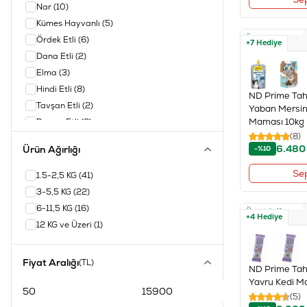
Nar
(10)
Kümes Hayvanlı
(5)
Ücretsiz Kargo
Ördek Etli
(6)
+7 Hediye
Dana Etli
(2)
Elma
(3)
Hindi Etli
(8)
ND Prime Tahı
Tavşan Etli
(2)
Yaban Mersinl
Maması 10kg
Domuz Etli
(8)
(8)
Tavuk Etli
(29)
6.480
Ürün Ağırlığı
-%10
Sığır Etli
(2)
Balıklı
(27)
Se
1.5-2,5 KG
(41)
Somonlu
(8)
3-5,5 KG
(22)
Yaban Mersinli
(5)
6-11,5 KG
(16)
Ücretsiz Kargo
+4 Hediye
Kavunlu
(1)
12 KG ve Üzeri
(1)
Geyik Etli
(1)
Balkabaklı
(9)
Fiyat Aralığı
(TL)
ND Prime Tahı
Portakallı
(8)
Yavru Kedi M
Patatesli
(1)
(5)