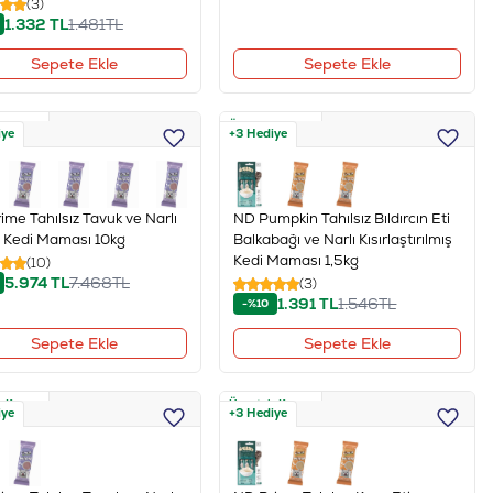
(3)
1.332
TL
1.481
TL
Sepete Ekle
Sepete Ekle
z Kargo
Ücretsiz Kargo
iye
+3 Hediye
ime Tahılsız Tavuk ve Narlı
ND Pumpkin Tahılsız Bıldırcın Eti
 Kedi Maması 10kg
Balkabağı ve Narlı Kısırlaştırılmış
Kedi Maması 1,5kg
(10)
5.974
TL
7.468
TL
(3)
1.391
TL
1.546
TL
-%10
Sepete Ekle
Sepete Ekle
z Kargo
Ücretsiz Kargo
iye
+3 Hediye