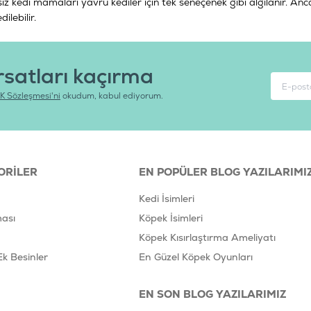
lsız kedi mamaları yavru kediler için tek seneçenek gibi algılanır. An
dilebilir.
rsatları kaçırma
K Sözleşmesi'ni
okudum, kabul ediyorum.
ORILER
EN POPÜLER BLOG YAZILARIMI
Kedi İsimleri
ası
Köpek İsimleri
Köpek Kısırlaştırma Ameliyatı
Ek Besinler
En Güzel Köpek Oyunları
EN SON BLOG YAZILARIMIZ