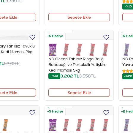
TL
3.739
TL
-%10
pete Ekle
Sepete Ekle
Ücretsiz Kargo
Ücretsi
+5 Hediye
+5 Hed
ary Tahılsız Tavuklu
ış Kedi Maması 2kg
ND Ocean Tahılsız Ringa Balığı
ND Pr
TL
1.270
TL
Balkabağı ve Portakallı Yetişkin
Yavru
Kedi Maması 5kg
3.202
TL
3.558
TL
-%10
-%20
pete Ekle
Sepete Ekle
Ücretsiz Kargo
Ücretsi
+5 Hediye
+2 Hed