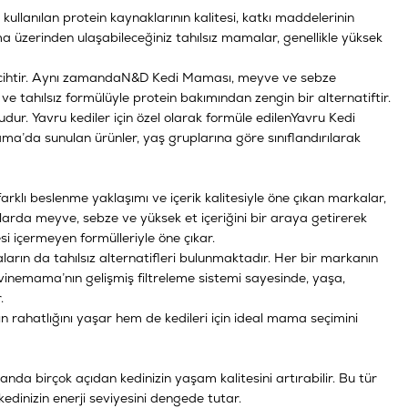
ullanılan protein kaynaklarının kalitesi, katkı maddelerinin
a üzerinden ulaşabileceğiniz tahılsız mamalar, genellikle yüksek
ercihtir. Aynı zamanda
N&D Kedi Maması
, meyve ve sebze
ve tahılsız formülüyle protein bakımından zengin bir alternatiftir.
ur. Yavru kediler için özel olarak formüle edilen
Yavru Kedi
mama’da sunulan ürünler, yaş gruplarına göre sınıflandırılarak
klı beslenme yaklaşımı ve içerik kalitesiyle öne çıkan markalar,
arda meyve, sebze ve yüksek et içeriğini bir araya getirerek
i içermeyen formülleriyle öne çıkar.
ların da tahılsız alternatifleri bulunmaktadır. Her bir markanın
 Evinemama’nın gelişmiş filtreleme sistemi sayesinde, yaşa,
.
n rahatlığını yaşar hem de kedileri için ideal mama seçimini
nda birçok açıdan kedinizin yaşam kalitesini artırabilir. Bu tür
 kedinizin enerji seviyesini dengede tutar.