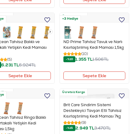
z Kargo
Ücretsiz Kargo
iye
+3 Hediye
ean Tahılsız Balıklı ve
ND Prime Tahılsız Tavuk ve Narlı
kallı Yetişkin Kedi Maması
Kısırlaştırılmış Kedi Maması 1,5kg
(10)
1.355
TL
1.506
TL
(5)
-%10
6.231
TL
6.924
TL
Sepete Ekle
Sepete Ekle
z Kargo
Ücretsiz Kargo
iye
Brit Care Sindirim Sistemi
Destekleyici Tavşan Etli Tahılsız
Kısırlaştırılmış Kedi Maması 7kg
ean Tahılsız Ringa Balıklı
(9)
takallı Yetişkin Kedi
2.949
TL
3.470
TL
-%15
ı 1,5kg