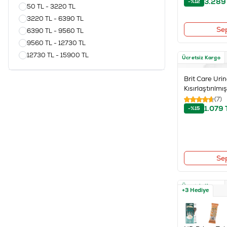
3.289
-%12
50 TL - 3220 TL
3220 TL - 6390 TL
Se
6390 TL - 9560 TL
9560 TL - 12730 TL
12730 TL - 15900 TL
Ücretsiz Kargo
Brit Care Urin
Kısırlaştırılm
(7)
1.079
-%15
Se
Ücretsiz Kargo
+3 Hediye