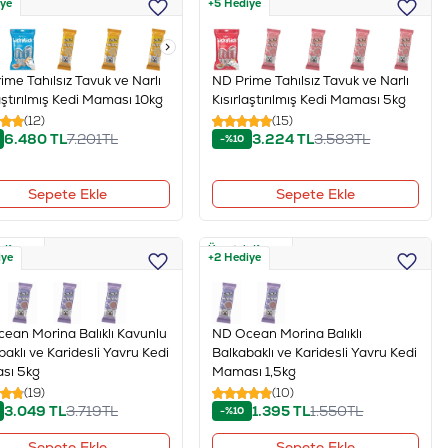
iye
+5 Hediye
ime Tahılsız Tavuk ve Narlı
ND Prime Tahılsız Tavuk ve Narlı
laştırılmış Kedi Maması 10kg
Kısırlaştırılmış Kedi Maması 5kg
(12)
(15)
6.480
TL
7.201
TL
3.224
TL
3.583
TL
-%10
Sepete Ekle
Sepete Ekle
z Kargo
Ücretsiz Kargo
iye
+2 Hediye
ean Morina Balıklı Kavunlu
ND Ocean Morina Balıklı
baklı ve Karidesli Yavru Kedi
Balkabaklı ve Karidesli Yavru Kedi
sı 5kg
Maması 1,5kg
(19)
(10)
3.049
TL
3.719
TL
1.395
TL
1.550
TL
-%10
Sepete Ekle
Sepete Ekle