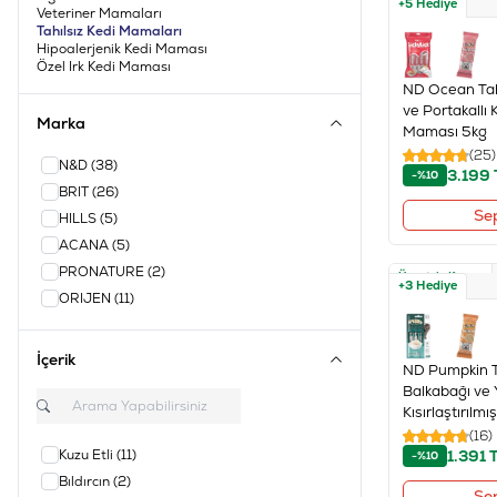
+5 Hediye
Veteriner Mamaları
Tahılsız Kedi Mamaları
Hipoalerjenik Kedi Maması
Özel Irk Kedi Maması
ND Ocean Tahı
ve Portakallı K
Marka
Maması 5kg
(25)
N&D
(38)
3.199
-%10
BRIT
(26)
Se
HILLS
(5)
ACANA
(5)
PRONATURE
(2)
Ücretsiz Kargo
+3 Hediye
ORIJEN
(11)
İçerik
ND Pumpkin Ta
Balkabağı ve 
Kısırlaştırılm
(16)
Kuzu Etli
(11)
1.391
T
-%10
Bıldırcın
(2)
Se