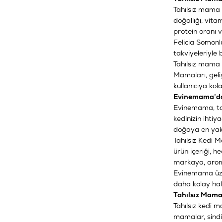
Tahılsız mama s
doğallığı, vit
protein oranı v
Felicia Somon
takviyeleriyle 
Tahılsız mama 
Mamaları
, gel
kullanıcıya kola
Evinemama’da 
Evinemama, tah
kedinizin ihtiy
doğaya en yakı
Tahılsız Kedi 
ürün içeriği, h
markaya, aro
Evinemama üzer
daha kolay hale
Tahılsız Mama
Tahılsız kedi m
mamalar, sindir