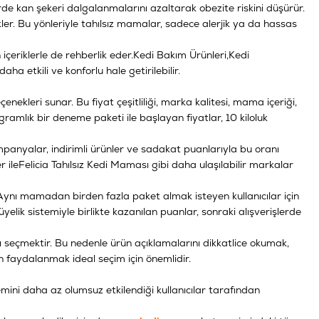
lerde kan şekeri dalgalanmalarını azaltarak obezite riskini düşürür.
kler. Bu yönleriyle tahılsız mamalar, sadece alerjik ya da hassas
çeriklerle de rehberlik eder.
Kedi Bakım Ürünleri
,
Kedi
aha etkili ve konforlu hale getirilebilir.
ekleri sunar. Bu fiyat çeşitliliği, marka kalitesi, mama içeriği,
ramlık bir deneme paketi ile başlayan fiyatlar, 10 kiloluk
ampanyalar, indirimli ürünler ve sadakat puanlarıyla bu oranı
 ile
Felicia Tahılsız Kedi Maması
gibi daha ulaşılabilir markalar
Aynı mamadan birden fazla paket almak isteyen kullanıcılar için
elik sistemiyle birlikte kazanılan puanlar, sonraki alışverişlerde
 seçmektir. Bu nedenle ürün açıklamalarını dikkatlice okumak,
n faydalanmak ideal seçim için önemlidir.
emini daha az olumsuz etkilendiği kullanıcılar tarafından