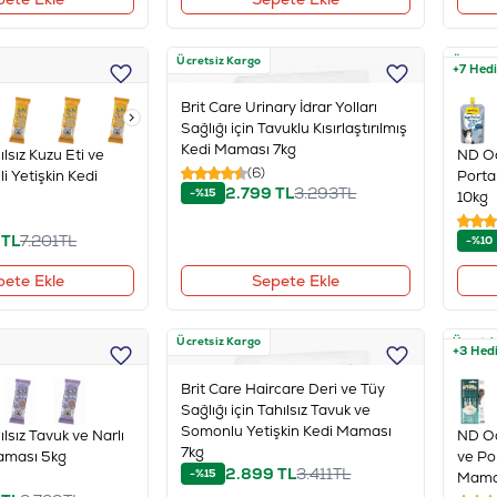
Ücretsiz Kargo
Ücretsi
+7 Hed
Brit Care Urinary İdrar Yolları
Sağlığı için Tavuklu Kısırlaştırılmış
Kedi Maması 7kg
lsız Kuzu Eti ve
ND Oc
(6)
i Yetişkin Kedi
Porta
2.799
TL
3.293
TL
-%15
10kg
TL
7.201
TL
-%10
pete Ekle
Sepete Ekle
Ücretsiz Kargo
Ücretsi
+3 Hed
Brit Care Haircare Deri ve Tüy
Sağlığı için Tahılsız Tavuk ve
Somonlu Yetişkin Kedi Maması
lsız Tavuk ve Narlı
ND Oc
7kg
aması 5kg
ve Por
2.899
TL
3.411
TL
-%15
Mamas