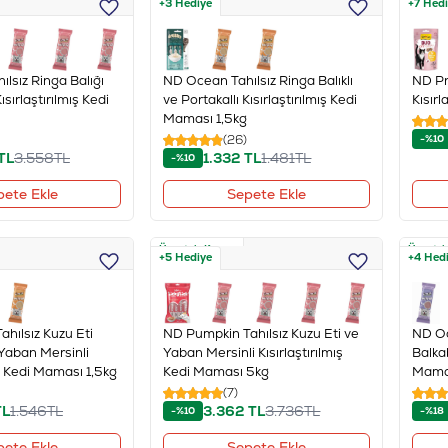
+3 Hediye
+7 Hed
lsız Ringa Balığı
ND Ocean Tahılsız Ringa Balıklı
ND Pr
ısırlaştırılmış Kedi
ve Portakallı Kısırlaştırılmış Kedi
Kısır
Maması 1,5kg
(26)
-%10
TL
3.558
TL
1.332
TL
1.481
TL
-%10
pete Ekle
Sepete Ekle
Ücretsiz Kargo
Ücretsi
+5 Hediye
+4 Hed
hılsız Kuzu Eti
ND Pumpkin Tahılsız Kuzu Eti ve
ND Oc
Yaban Mersinli
Yaban Mersinli Kısırlaştırılmış
Balka
ış Kedi Maması 1,5kg
Kedi Maması 5kg
Mama
(7)
L
1.546
TL
3.362
TL
3.736
TL
-%10
-%18
pete Ekle
Sepete Ekle