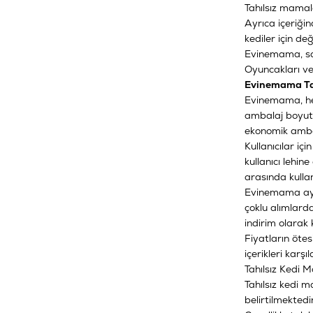
Tahılsız mamala
Ayrıca içeriğin
kediler için de
Evinemama, sad
Oyuncakları
v
Evinemama Tah
Evinemama, her 
ambalaj boyutu 
ekonomik ambal
Kullanıcılar iç
kullanıcı lehin
arasında kullan
Evinemama ayrı
çoklu alımlarda
indirim olarak k
Fiyatların öte
içerikleri kar
Tahılsız Kedi 
Tahılsız kedi m
belirtilmektedir