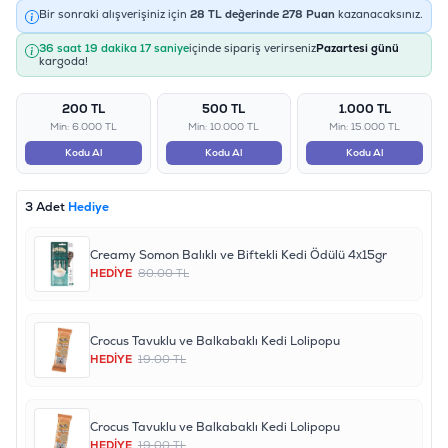
Bir sonraki alışverişiniz için
28
TL değerinde
278
Puan
kazanacaksınız.
36 saat 19 dakika 17 saniye
içinde sipariş verirseniz
Pazartesi günü
kargoda!
200 TL
500 TL
1.000 TL
Min: 6.000 TL
Min: 10.000 TL
Min: 15.000 TL
Kodu Al
Kodu Al
Kodu Al
3 Adet
Hediye
Creamy Somon Balıklı ve Biftekli Kedi Ödülü 4x15gr
HEDİYE
80.00 TL
Crocus Tavuklu ve Balkabaklı Kedi Lolipopu
HEDİYE
19.00 TL
Crocus Tavuklu ve Balkabaklı Kedi Lolipopu
HEDİYE
19.00 TL