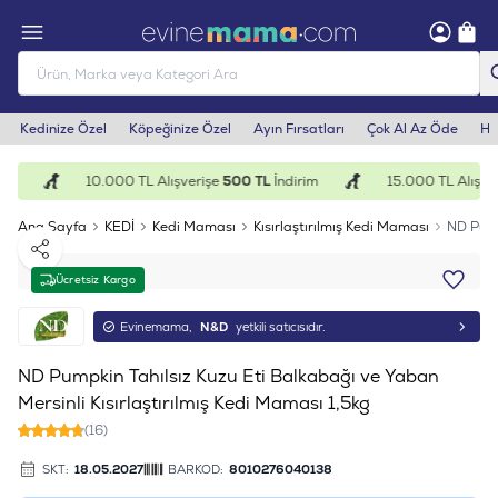
Kedinize Özel
Köpeğinize Özel
Ayın Fırsatları
Çok Al Az Öde
He
im
10.000 TL Alışverişe
500 TL
İndirim
15.000 TL Alışver
Ana Sayfa
KEDİ
Kedi Maması
Kısırlaştırılmış Kedi Maması
ND Pump
Paylaş
Ücretsiz Kargo
Evinemama,
N&D
yetkili satıcısıdır.
ND Pumpkin Tahılsız Kuzu Eti Balkabağı ve Yaban
Mersinli Kısırlaştırılmış Kedi Maması 1,5kg
(16)
SKT:
18.05.2027
BARKOD:
8010276040138