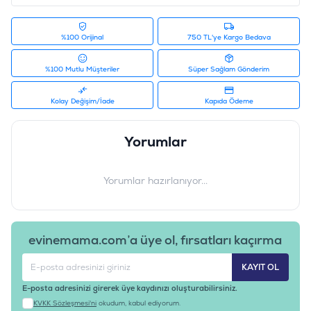
%100 Orijinal
750 TL'ye Kargo Bedava
Ürün Filtreleri
%100 Mutlu Müşteriler
Süper Sağlam Gönderim
İçerik
:
Kuzu Etli, Yaban Mersinli, Balkabaklı
Barkod
:
8010276040138
Kolay Değişim/İade
Kapıda Ödeme
Tedarikçi Ürün Kodu
:
ND222
Yorumlar
Yorumlar hazırlanıyor...
evinemama.com’a üye ol, fırsatları kaçırma
KAYIT OL
E-posta adresinizi girerek üye kaydınızı oluşturabilirsiniz.
KVKK Sözleşmesi'ni
okudum, kabul ediyorum.