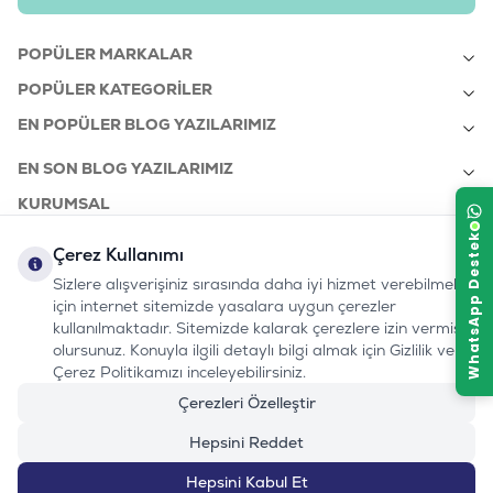
POPÜLER MARKALAR
POPÜLER KATEGORILER
EN POPÜLER BLOG YAZILARIMIZ
EN SON BLOG YAZILARIMIZ
KURUMSAL
Çerez Kullanımı
Sizlere alışverişiniz sırasında daha iyi hizmet verebilmek
bizi takip edin:
0232 7000 212
için internet sitemizde yasalara uygun çerezler
%100 MUTLU
Instagram
Youtube
Tiktok
Facebook
Linkedin
www.evinemama.com
MÜŞTERI HATTI
kullanılmaktadır. Sitemizde kalarak çerezlere izin vermiş
pati@evinemama.com
(haftaiçi 09.00-17.00)
olursunuz. Konuyla ilgili detaylı bilgi almak için Gizlilik ve
Çerez Politikamızı inceleyebilirsiniz.
Çerezleri Özelleştir
Hepsini Reddet
1.391
TL
1.546
TL
-%10
Hepsini Kabul Et