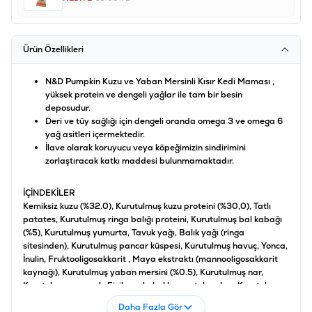
Ürün Özellikleri
N&D Pumpkin Kuzu ve Yaban Mersinli Kısır Kedi Maması ,
yüksek protein ve dengeli yağlar ile tam bir besin
deposudur.
Deri ve tüy sağlığı için dengeli oranda omega 3 ve omega 6
yağ asitleri içermektedir.
İlave olarak koruyucu veya köpeğimizin sindirimini
zorlaştıracak katkı maddesi bulunmamaktadır.
İÇİNDEKİLER
Kemiksiz kuzu (%32.0), Kurutulmuş kuzu proteini (%30,0), Tatlı
patates, Kurutulmuş ringa balığı proteini, Kurutulmuş bal kabağı
(%5), Kurutulmuş yumurta, Tavuk yağı, Balık yağı (ringa
sitesinden), Kurutulmuş pancar küspesi, Kurutulmuş havuç, Yonca,
İnulin, Fruktooligosakkarit , Maya ekstraktı (mannooligosakkarit
kaynağı), Kurutulmuş yaban mersini (%0.5), Kurutulmuş nar,
Kurutulmuş ıspanak, Fisilyum kabukları ve tohumları, Kurutulmuş
tatlı portakal, Kurutulmuş elma, Sodyum klorür, Kurutulmuş bira
Daha Fazla Gör