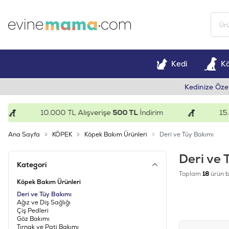
Kedi
K
Kedinize Öze
10.000 TL Alışverişe
500 TL
İndirim
15.000
Ana Sayfa
KÖPEK
Köpek Bakım Ürünleri
Deri ve Tüy Bakımı
Deri ve 
Kategori
Toplam
18
ürün b
Köpek Bakım Ürünleri
Deri ve Tüy Bakımı
Ağız ve Diş Sağlığı
Çiş Pedleri
Göz Bakımı
Tırnak ve Pati Bakımı