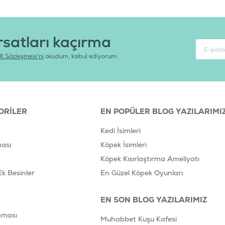
rsatları kaçırma
K Sözleşmesi'ni
okudum, kabul ediyorum.
ORILER
EN POPÜLER BLOG YAZILARIMI
Kedi İsimleri
ası
Köpek İsimleri
Köpek Kısırlaştırma Ameliyatı
Ek Besinler
En Güzel Köpek Oyunları
EN SON BLOG YAZILARIMIZ
aması
Muhabbet Kuşu Kafesi