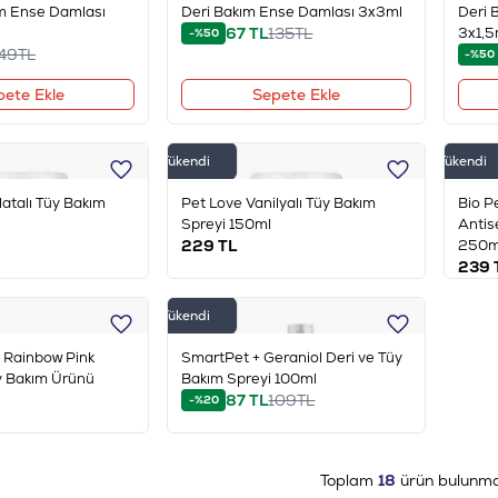
ım Ense Damlası
Deri Bakım Ense Damlası 3x3ml
Deri 
67
TL
135
TL
3x1,5
-%50
49
TL
-%50
pete Ekle
Sepete Ekle
Tükendi
Tükendi
latalı Tüy Bakım
Pet Love Vanilyalı Tüy Bakım
Bio P
Spreyi 150ml
Antis
229
TL
250m
239
Tükendi
 Rainbow Pink
SmartPet + Geraniol Deri ve Tüy
y Bakım Ürünü
Bakım Spreyi 100ml
87
TL
109
TL
-%20
Toplam
18
ürün bulunma