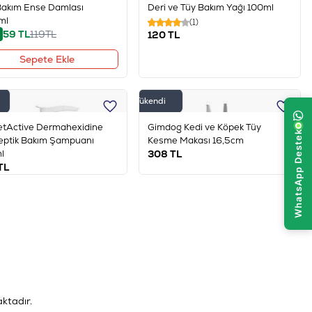
Bakım Ense Damlası
Deri ve Tüy Bakım Yağı 100ml
ml
(1)
59
TL
119
TL
120
TL
Sepete Ekle
Tükendi
etActive Dermahexidine
Gimdog Kedi ve Köpek Tüy
eptik Bakım Şampuanı
Kesme Makası 16,5cm
l
308
TL
TL
ktadır.