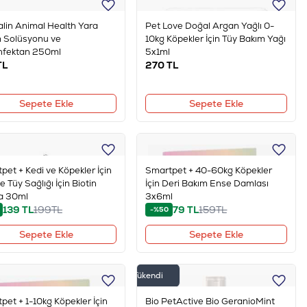
alin Animal Health Yara
Pet Love Doğal Argan Yağlı 0-
 Solüsyonu ve
10kg Köpekler İçin Tüy Bakım Yağı
nfektan 250ml
5x1ml
TL
270
TL
Sepete Ekle
Sepete Ekle
pet + Kedi ve Köpekler İçin
Smartpet + 40-60kg Köpekler
e Tüy Sağlığı İçin Biotin
İçin Deri Bakım Ense Damlası
a 30ml
3x6ml
139
TL
199
TL
79
TL
159
TL
-%50
Sepete Ekle
Sepete Ekle
Tükendi
pet + 1-10kg Köpekler İçin
Bio PetActive Bio GeranioMint