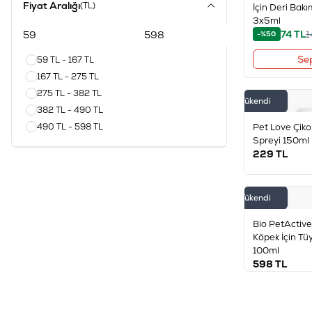
Fiyat Aralığı
(TL)
İçin Deri Bak
3x5ml
74
TL
1
-%50
Se
59 TL - 167 TL
167 TL - 275 TL
275 TL - 382 TL
Tükendi
382 TL - 490 TL
490 TL - 598 TL
Pet Love Çiko
Spreyi 150ml
229
TL
Tükendi
Bio PetActive
Köpek İçin Tü
100ml
598
TL