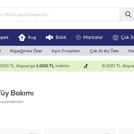
öpek
Kuş
Balık
Markalar
Çok S
l
Köpeğinize Özel
Ayın Fırsatları
Çok Al Az Öde
He
 TL Alışverişe
1.000 TL
İndirim
6.000 TL Alışveriş
Tüy Bakımı
ulunmaktadır.