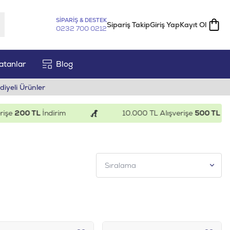
SİPARİŞ & DESTEK
Sipariş Takip
Giriş Yap
Kayıt Ol
0232 700 0212
atanlar
Blog
diyeli Ürünler
e
200 TL
İndirim
10.000 TL Alışverişe
500 TL
İndiri