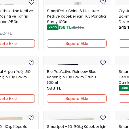
orhexidine Kedi ve
SmartPet + Shine & Moisture
Cryst
Kaşıntı ve Tahriş
Kedi ve Köpekler için Tüy Parlatıcı
Bakım
mpuan 250ml
Sprey 100ml
Deze
156
TL
224
TL
545
-%30
224
TL
pete Ekle
Sepete Ekle
al Argan Yağlı 20-
Bio PetActive Rainbow Blue
Smart
 İçin Tüy Bakım
Köpek İçin Tüy Bakım Ürünü
Deri v
100ml
Daml
598
TL
-%30
pete Ekle
Sepete Ekle
0-40kg Köpekler
Smartpet + 10-20kg Köpekler İçin
Smart