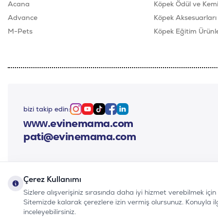
Acana
Köpek Ödül ve Kemik
Advance
Köpek Aksesuarları
M-Pets
Köpek Eğitim Ürünle
bizi takip edin:
Instagram
Youtube
Tiktok
Facebook
Linkedin
www.evinemama.com
pati@evinemama.com
Çerez Kullanımı
Sizlere alışverişiniz sırasında daha iyi hizmet verebilmek içi
Sitemizde kalarak çerezlere izin vermiş olursunuz. Konuyla ilgil
inceleyebilirsiniz.