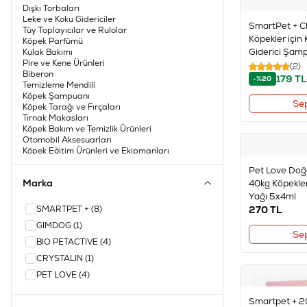
Dışkı Torbaları
Leke ve Koku Gidericiler
SmartPet + Cl
Tüy Toplayıcılar ve Rulolar
Köpekler için 
Köpek Parfümü
Giderici Şa
Kulak Bakımı
Pire ve Kene Ürünleri
(2)
Biberon
179
TL
-%20
Temizleme Mendili
Köpek Şampuanı
Se
Köpek Tarağı ve Fırçaları
Tırnak Makasları
Köpek Bakım ve Temizlik Ürünleri
Otomobil Aksesuarları
Köpek Eğitim Ürünleri ve Ekipmanları
Köpek Tuvaleti ve Aksesuarları
Pet Love Doğ
Marka
40kg Köpekler
Yağı 5x4ml
SMARTPET +
(8)
270
TL
GIMDOG
(1)
Se
BIO PETACTIVE
(4)
CRYSTALIN
(1)
PET LOVE
(4)
Smartpet + 2