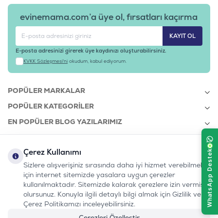
evinemama.com’a üye ol, fırsatları kaçırma
KAYIT OL
E-posta adresinizi girerek üye kaydınızı oluşturabilirsiniz.
KVKK Sözleşmesi'ni
okudum, kabul ediyorum.
POPÜLER MARKALAR
POPÜLER KATEGORILER
EN POPÜLER BLOG YAZILARIMIZ
EN SON BLOG YAZILARIMIZ
Çerez Kullanımı
KURUMSAL
Sizlere alışverişiniz sırasında daha iyi hizmet verebilmek
için internet sitemizde yasalara uygun çerezler
kullanılmaktadır. Sitemizde kalarak çerezlere izin vermiş
bizi takip edin:
olursunuz. Konuyla ilgili detaylı bilgi almak için Gizlilik ve
0232 7000 212
%100 MUTLU
Instagram
Youtube
Tiktok
Facebook
Linkedin
Çerez Politikamızı inceleyebilirsiniz.
www.evinemama.com
MÜŞTERI HATTI
pati@evinemama.com
(haftaiçi 09.00-17.00)
Çerezleri Özelleştir