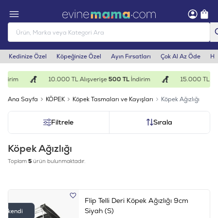
Kedinize Özel
Köpeğinize Özel
Ayın Fırsatları
Çok Al Az Öde
He
ndirim
10.000 TL Alışverişe
500 TL
İndirim
15.000 TL Alı
Ana Sayfa
KÖPEK
Köpek Tasmaları ve Kayışları
Köpek Ağızlığı
Filtrele
Sırala
Köpek Ağızlığı
Toplam
5
ürün bulunmaktadır.
Flip Telli Deri Köpek Ağızlığı 9cm
Siyah (S)
Tükendi