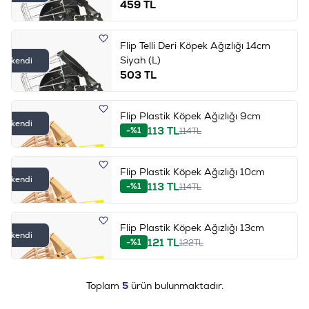
459
TL
Flip Telli Deri Köpek Ağızlığı 14cm
Siyah (L)
Tükendi
503
TL
Flip Plastik Köpek Ağızlığı 9cm
Tükendi
113
TL
-%1
114
TL
Flip Plastik Köpek Ağızlığı 10cm
Tükendi
113
TL
-%1
114
TL
Flip Plastik Köpek Ağızlığı 13cm
Tükendi
121
TL
-%1
122
TL
Toplam
5
ürün bulunmaktadır.