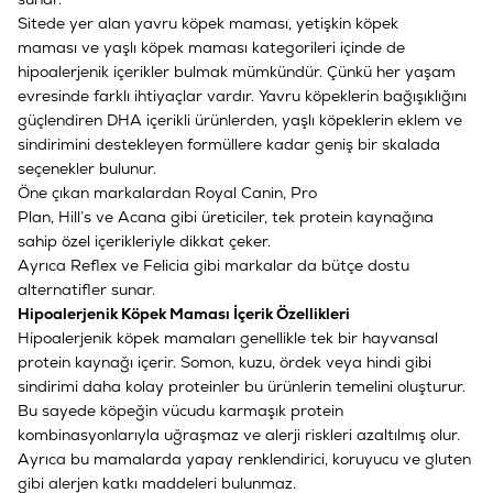
Sitede yer alan
yavru köpek maması
,
yetişkin köpek
maması
ve
yaşlı köpek maması
kategorileri içinde de
hipoalerjenik içerikler bulmak mümkündür. Çünkü her yaşam
evresinde farklı ihtiyaçlar vardır. Yavru köpeklerin bağışıklığını
güçlendiren DHA içerikli ürünlerden, yaşlı köpeklerin eklem ve
sindirimini destekleyen formüllere kadar geniş bir skalada
seçenekler bulunur.
Öne çıkan markalardan
Royal Canin
,
Pro
Plan
,
Hill’s
ve
Acana
gibi üreticiler, tek protein kaynağına
sahip özel içerikleriyle dikkat çeker.
Ayrıca
Reflex
ve
Felicia
gibi markalar da bütçe dostu
alternatifler sunar.
Hipoalerjenik Köpek Maması İçerik Özellikleri
Hipoalerjenik köpek mamaları genellikle tek bir hayvansal
protein kaynağı içerir. Somon, kuzu, ördek veya hindi gibi
sindirimi daha kolay proteinler bu ürünlerin temelini oluşturur.
Bu sayede köpeğin vücudu karmaşık protein
kombinasyonlarıyla uğraşmaz ve alerji riskleri azaltılmış olur.
Ayrıca bu mamalarda yapay renklendirici, koruyucu ve gluten
gibi alerjen katkı maddeleri bulunmaz.