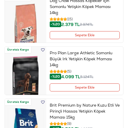
Dog Chow Hassas Köpekler için
Somonlu Yetişkin Köpek Maması
14kg
(15)
2.379
TL
-%20
2.974
TL
Sepete Ekle
Ücretsiz Kargo
Pro Plan Large Athletic Somonlu
Büyük Irk Yetişkin Köpek Maması
14kg
(5)
4.099
TL
-%20
5.124
TL
Sepete Ekle
Ücretsiz Kargo
Brit Premium by Nature Kuzu Etli Ve
Pirinçli Hassas Yetişkin Köpek
Maması 15kg
(9)