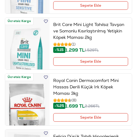
Sepete Ekle
Ücretsiz Kargo
Brit Care Mini Light Tahılsız Tavşan
ve Somonlu Kısırlaştırılmış Yetişkin
Köpek Maması 2kg
(1)
1.299
TL
-%15
1.529
TL
Sepete Ekle
Ücretsiz Kargo
Royal Canin Dermacomfort Mini
Hassas Derili Küçük Irk Köpek
Maması 3kg
(8)
1.699
TL
-%25
2.266
TL
Sepete Ekle
Felicia Düşük Tahıllı Hipoalerjenik