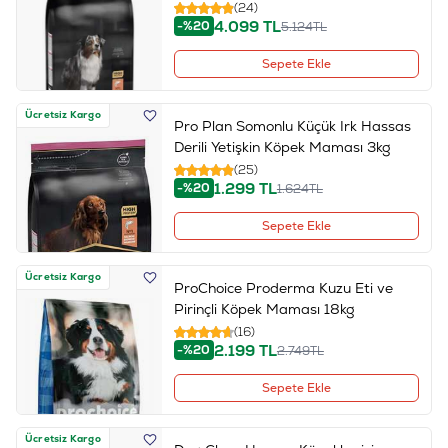
(24)
4.099
TL
-%20
5.124
TL
Sepete Ekle
Ücretsiz Kargo
Pro Plan Somonlu Küçük Irk Hassas
Derili Yetişkin Köpek Maması 3kg
(25)
1.299
TL
-%20
1.624
TL
Sepete Ekle
Ücretsiz Kargo
ProChoice Proderma Kuzu Eti ve
Pirinçli Köpek Maması 18kg
(16)
2.199
TL
-%20
2.749
TL
Sepete Ekle
Ücretsiz Kargo