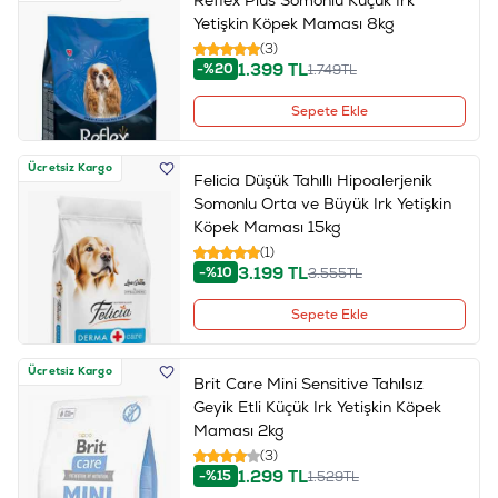
Yetişkin Köpek Maması 8kg
(3)
1.399
TL
-%20
1.749
TL
Sepete Ekle
Ücretsiz Kargo
Felicia Düşük Tahıllı Hipoalerjenik
Somonlu Orta ve Büyük Irk Yetişkin
Köpek Maması 15kg
(1)
3.199
TL
-%10
3.555
TL
Sepete Ekle
Ücretsiz Kargo
Brit Care Mini Sensitive Tahılsız
Geyik Etli Küçük Irk Yetişkin Köpek
Maması 2kg
(3)
1.299
TL
-%15
1.529
TL