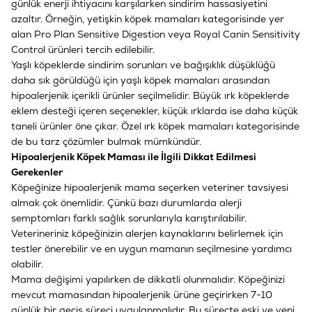
günlük enerji ihtiyacını karşılarken sindirim hassasiyetini
azaltır. Örneğin,
yetişkin köpek mamaları
kategorisinde yer
alan Pro Plan Sensitive Digestion veya Royal Canin Sensitivity
Control ürünleri tercih edilebilir.
Yaşlı köpeklerde sindirim sorunları ve bağışıklık düşüklüğü
daha sık görüldüğü için
yaşlı köpek mamaları
arasından
hipoalerjenik içerikli ürünler seçilmelidir. Büyük ırk köpeklerde
eklem desteği içeren seçenekler, küçük ırklarda ise daha küçük
taneli ürünler öne çıkar.
Özel ırk köpek mamaları
kategorisinde
de bu tarz çözümler bulmak mümkündür.
Hipoalerjenik Köpek Maması ile İlgili Dikkat Edilmesi
Gerekenler
Köpeğinize hipoalerjenik mama seçerken veteriner tavsiyesi
almak çok önemlidir. Çünkü bazı durumlarda alerji
semptomları farklı sağlık sorunlarıyla karıştırılabilir.
Veterineriniz köpeğinizin alerjen kaynaklarını belirlemek için
testler önerebilir ve en uygun mamanın seçilmesine yardımcı
olabilir.
Mama değişimi yapılırken de dikkatli olunmalıdır. Köpeğinizi
mevcut mamasından hipoalerjenik ürüne geçirirken 7-10
günlük bir geçiş süreci uygulanmalıdır. Bu süreçte eski ve yeni