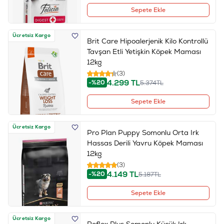
Sepete Ekle
Ücretsiz Kargo
Brit Care Hipoalerjenik Kilo Kontrollü
Tavşan Etli Yetişkin Köpek Maması
12kg
(3)
4.299
TL
-%20
5.374
TL
Sepete Ekle
Ücretsiz Kargo
Pro Plan Puppy Somonlu Orta Irk
Hassas Derili Yavru Köpek Maması
12kg
(3)
4.149
TL
-%20
5.187
TL
Sepete Ekle
Ücretsiz Kargo
Reflex Plus Somonlu Küçük Irk