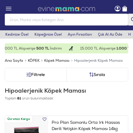
Kedinize Özel
Köpeğinize Özel
Ayın Fırsatları
Çok Al Az Öde
He
00 TL Alışverişe
500 TL
İndirim
15.000 TL Alışverişe
1.000 TL
İndir
Ana Sayfa
KÖPEK
Köpek Maması
Hipoalerjenik Köpek Maması
Filtrele
Sırala
Hipoalerjenik Köpek Maması
Toplam
61
ürün bulunmaktadır.
Ücretsiz Kargo
Pro Plan Somonlu Orta Irk Hassas
Derili Yetişkin Köpek Maması 14kg