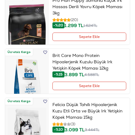
Pro Plan Puppy Somonlu Küçük Irk
Hassas Derili Yavru Köpek Maması
3kg
(20)
1.299
TL
-%20
1.624
TL
Sepete Ekle
Ücretsiz Kargo
Brit Care Mono Protein
Hipoalerjenik Kuzulu Büyük Irk
Yetişkin Köpek Maması 12kg
3.899
TL
-%15
4.588
TL
Sepete Ekle
Ücretsiz Kargo
Felicia Düşük Tahıllı Hipoalerjenik
Kuzu Etli Orta ve Büyük Irk Yetişkin
Köpek Maması 15kg
(3)
3.099
TL
-%10
3.444
TL