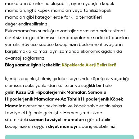
markaların ürünlerine ulaşabilir, ayrıca
yetişkin köpek
mamaları
,
light köpek mamaları
veya
tahılsız köpek
mamaları
gibi kategorilerde farklı alternatifleri
değerlendirebilirsiniz.
Evinemama’nın sunduğu avantajlar arasında hızlı teslimat,
ücretsiz kargo, dönemsel kampanyalar ve sadakat puanları
yer alır. Böylece sadece köpeğinizin beslenme ihtiyaçlarını
karşılamakla kalmaz, aynı zamanda ekonomik açıdan da
avantaj sağlarsınız.
Blog yazımız ilginizi çekebilir:
Köpeklerde Alerji Belirtileri!
İçeriği zenginleştirilmiş gıdalar sayesinde köpeğiniz yaşadığı
olumsuz reaksiyonlardan kurtulur ve sağlıklı bir hale
gelir.
Kuzu Etli Hipoalerjernik Mamalar, Somonlu
Hipoalerjenik Mamalar ve Az Tahıllı Hipoalerjenik Köpek
Mamalar
veteriner hekimlerin ve köpek sahiplerinin sıkça
tavsiye ettiği hale gelmiştir. Hemen şimdi sizde
sitemizdeki
uzman tavsiyeli mamalar
a göz atabilir,
köpeğinize en uygun
diyet mamayı
sipariş edebiliriniz