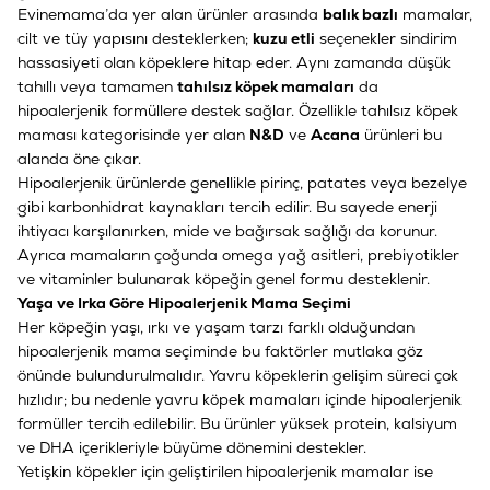
Evinemama’da yer alan ürünler arasında
balık bazlı
mamalar,
cilt ve tüy yapısını desteklerken;
kuzu etli
seçenekler sindirim
hassasiyeti olan köpeklere hitap eder. Aynı zamanda düşük
tahıllı veya tamamen
tahılsız köpek mamaları
da
hipoalerjenik formüllere destek sağlar. Özellikle
tahılsız köpek
maması
kategorisinde yer alan
N&D
ve
Acana
ürünleri bu
alanda öne çıkar.
Hipoalerjenik ürünlerde genellikle pirinç, patates veya bezelye
gibi karbonhidrat kaynakları tercih edilir. Bu sayede enerji
ihtiyacı karşılanırken, mide ve bağırsak sağlığı da korunur.
Ayrıca mamaların çoğunda omega yağ asitleri, prebiyotikler
ve vitaminler bulunarak köpeğin genel formu desteklenir.
Yaşa ve Irka Göre Hipoalerjenik Mama Seçimi
Her köpeğin yaşı, ırkı ve yaşam tarzı farklı olduğundan
hipoalerjenik mama seçiminde bu faktörler mutlaka göz
önünde bulundurulmalıdır. Yavru köpeklerin gelişim süreci çok
hızlıdır; bu nedenle
yavru köpek mamaları
içinde hipoalerjenik
formüller tercih edilebilir. Bu ürünler yüksek protein, kalsiyum
ve DHA içerikleriyle büyüme dönemini destekler.
Yetişkin köpekler için geliştirilen hipoalerjenik mamalar ise