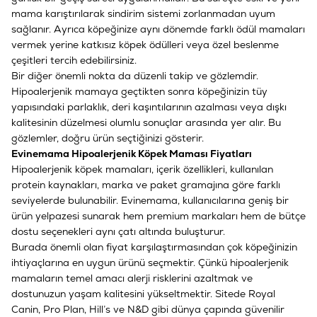
mama karıştırılarak sindirim sistemi zorlanmadan uyum
sağlanır. Ayrıca köpeğinize aynı dönemde farklı ödül mamaları
vermek yerine
katkısız köpek ödülleri
veya
özel beslenme
çeşitleri
tercih edebilirsiniz.
Bir diğer önemli nokta da düzenli takip ve gözlemdir.
Hipoalerjenik mamaya geçtikten sonra köpeğinizin tüy
yapısındaki parlaklık, deri kaşıntılarının azalması veya dışkı
kalitesinin düzelmesi olumlu sonuçlar arasında yer alır. Bu
gözlemler, doğru ürün seçtiğinizi gösterir.
Evinemama Hipoalerjenik Köpek Maması Fiyatları
Hipoalerjenik köpek mamaları, içerik özellikleri, kullanılan
protein kaynakları, marka ve paket gramajına göre farklı
seviyelerde bulunabilir. Evinemama, kullanıcılarına geniş bir
ürün yelpazesi sunarak hem premium markaları hem de bütçe
dostu seçenekleri aynı çatı altında buluşturur.
Burada önemli olan fiyat karşılaştırmasından çok köpeğinizin
ihtiyaçlarına en uygun ürünü seçmektir. Çünkü hipoalerjenik
mamaların temel amacı alerji risklerini azaltmak ve
dostunuzun yaşam kalitesini yükseltmektir. Sitede
Royal
Canin
,
Pro Plan
,
Hill’s
ve
N&D
gibi dünya çapında güvenilir