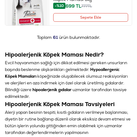
699
TL
-%10
777
TL
Sepete Ekle
Toplam
61
ürün bulunmaktadır.
Hipoalerjenik Köpek Maması Nedir?
Evcil hayvanımızın sağlığı için dikkat edilmesi gereken unsurların
başında beslenme alışkanlıkları gelmektedir.
Hypoallergenic
Köpek Mamaları
köpeğinizde oluşabilecek olumsuz reaksiyonları
ve alerjileri en aza indirmek için özel olarak üretilmiş gıdalardır.
Bilindiği üzere
hipoalerjenik gıdalar
uzmanlar tarafından tavsiye
edilmektedir.
Hipoalerjenik Köpek Maması Tavsiyeleri
Alerji yapan besinin tespiti, kısıtlı gıdaların verilmeye başlanması,
diyetin bir rutine bağlanıp düzenli olarak eksiksiz devam etmesi ve
bütün işlerin yolunda gittiğinden emin olabilmek için uzmanlar
tarafından değerlendirmelerin yapılmasının