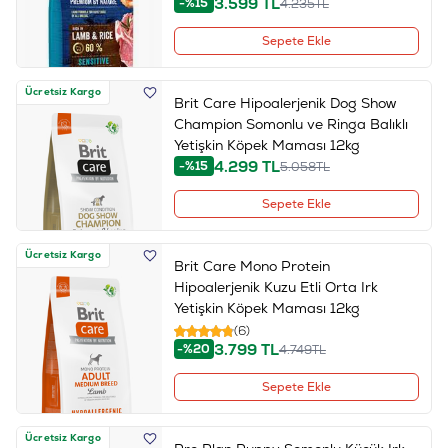
3.599
TL
-%15
4.235
TL
Sepete Ekle
Ücretsiz Kargo
Brit Care Hipoalerjenik Dog Show
Champion Somonlu ve Ringa Balıklı
Yetişkin Köpek Maması 12kg
4.299
TL
-%15
5.058
TL
Sepete Ekle
Ücretsiz Kargo
Brit Care Mono Protein
Hipoalerjenik Kuzu Etli Orta Irk
Yetişkin Köpek Maması 12kg
(6)
3.799
TL
-%20
4.749
TL
Sepete Ekle
Ücretsiz Kargo