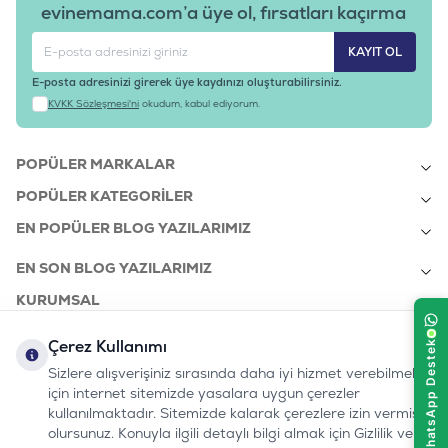
evinemama.com’a üye ol, fırsatları kaçırma
KAYIT OL
E-posta adresinizi girerek üye kaydınızı oluşturabilirsiniz.
KVKK Sözleşmesi'ni
okudum, kabul ediyorum.
POPÜLER MARKALAR
POPÜLER KATEGORILER
EN POPÜLER BLOG YAZILARIMIZ
EN SON BLOG YAZILARIMIZ
KURUMSAL
Çerez Kullanımı
Sizlere alışverişiniz sırasında daha iyi hizmet verebilmek
bizi takip edin:
0232 7000 212
için internet sitemizde yasalara uygun çerezler
%100 MUTLU
Instagram
Youtube
Tiktok
Facebook
Linkedin
www.evinemama.com
MÜŞTERI HATTI
kullanılmaktadır. Sitemizde kalarak çerezlere izin vermiş
pati@evinemama.com
(haftaiçi 09.00-17.00)
olursunuz. Konuyla ilgili detaylı bilgi almak için Gizlilik ve