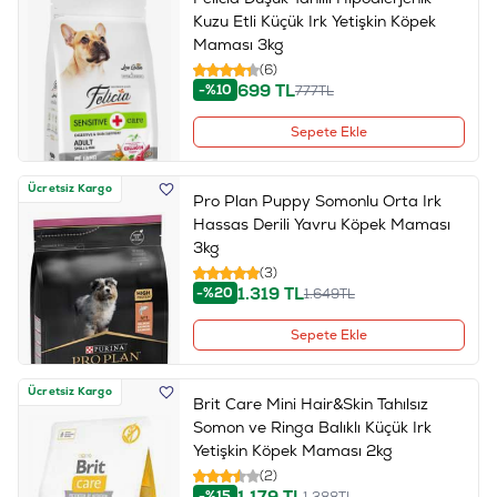
Kuzu Etli Küçük Irk Yetişkin Köpek
Maması 3kg
(6)
699
TL
-%10
777
TL
Sepete Ekle
Ücretsiz Kargo
Pro Plan Puppy Somonlu Orta Irk
Hassas Derili Yavru Köpek Maması
3kg
(3)
1.319
TL
-%20
1.649
TL
Sepete Ekle
Ücretsiz Kargo
Brit Care Mini Hair&Skin Tahılsız
Somon ve Ringa Balıklı Küçük Irk
Yetişkin Köpek Maması 2kg
(2)
1.179
TL
-%15
1.388
TL