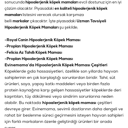
sonucunda
hipoalerjenik köpek mamaları
evcil dostunuz için en iyi
çözüm olacaktır. Piyasadaki
en kaliteli hipoalerjenik köpek
mamaları
listesini verecek olursak karşımıza
belli
markalar
çıkacaktır. İşte piyasadaki
Uzman Tavsiyeli
Hipoalerjenik Köpek Mamaları
şu şekilde;
-
Royal Canin Hipoalerjenik Köpek Maması
-
Proplan Hipoalerjenik Köpek Maması
-
Felicia Az Tahıllı Köpek Maması
-
Proplan Hipoalerjenik Köpek Maması
Evinemama’da Hipoalerjenik Köpek Maması Çeşitleri
Köpeklerde gıda hassasiyetleri, özellikle son yıllarda hayvan
sahiplerinin en çok karşılaştığı sorunlardan biridir. Tahıl, süt
ürünleri, soya, yapay katkı maddeleri veya birden fazla
protein kaynağına karşı gelişen hassasiyetler köpeklerde deri
kaşıntıları, tüy dökülmesi veya sindirim sorunlarına neden
olabilir. Bu noktada
hipoalerjenik köpek maması
çeşitleri
devreye girer. Evinemama, sevimli dostlarının daha dengeli ve
rahat bir beslenme süreci geçirmesini isteyen hayvan sahipleri
için farklı markaların özenle geliştirdiği ürünleri bir arada
sunar.