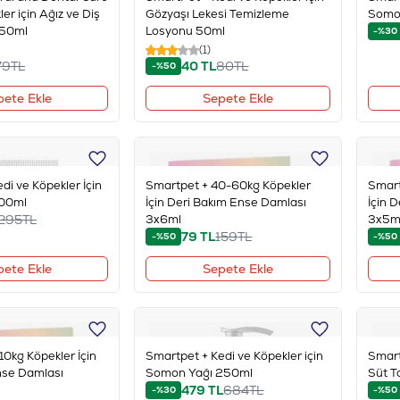
er için Ağız ve Diş
Gözyaşı Lekesi Temizleme
Somo
 50ml
Losyonu 50ml
-%30
(1)
79
TL
40
TL
80
TL
-%50
pete Ekle
Sepete Ekle
di ve Köpekler İçin
Smartpet + 40-60kg Köpekler
Smart
100ml
İçin Deri Bakım Ense Damlası
İçin 
295
TL
3x6ml
3x5m
79
TL
159
TL
-%50
-%50
pete Ekle
Sepete Ekle
10kg Köpekler İçin
Smartpet + Kedi ve Köpekler için
Smart
nse Damlası
Somon Yağı 250ml
Süt T
479
TL
684
TL
-%30
-%50