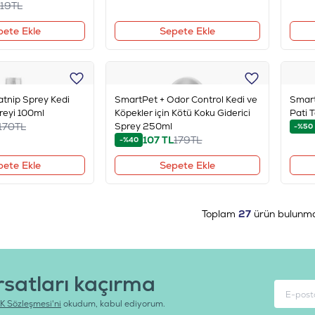
119
TL
pete Ekle
Sepete Ekle
atnip Sprey Kedi
SmartPet + Odor Control Kedi ve
Smart
reyi 100ml
Köpekler için Kötü Koku Giderici
Pati 
170
TL
Sprey 250ml
-%50
107
TL
179
TL
-%40
pete Ekle
Sepete Ekle
Toplam
27
ürün bulunma
rsatları kaçırma
K Sözleşmesi'ni
okudum, kabul ediyorum.