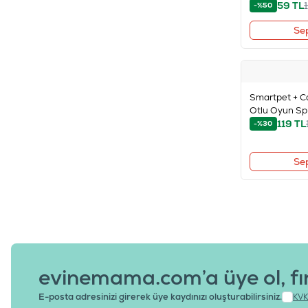
59
TL
-%50
Se
Smartpet + C
Otlu Oyun Sp
119
TL
-%30
Se
evinemama.com’a üye ol, fı
E-posta adresinizi girerek üye kaydınızı oluşturabilirsiniz.
KVK