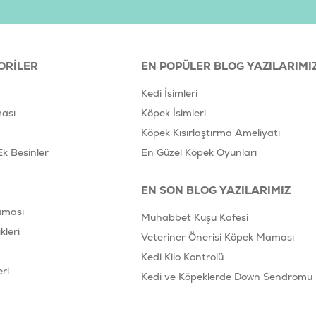
ORILER
EN POPÜLER BLOG YAZILARIMI
Kedi İsimleri
ası
Köpek İsimleri
Köpek Kısırlaştırma Ameliyatı
Ek Besinler
En Güzel Köpek Oyunları
EN SON BLOG YAZILARIMIZ
aması
Muhabbet Kuşu Kafesi
leri
Veteriner Önerisi Köpek Maması
Kedi Kilo Kontrolü
ri
Kedi ve Köpeklerde Down Sendromu