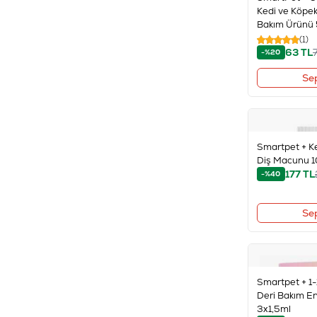
Kedi ve Köpekl
Bakım Ürünü
(1)
63
TL
-%20
Se
Smartpet + Ke
Diş Macunu 
177
TL
-%40
Se
Smartpet + 1-
Deri Bakım E
3x1,5ml