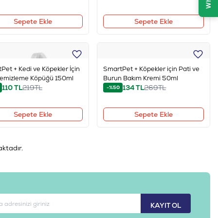
Sepete Ekle
Sepete Ekle
Pet + Kedi ve Köpekler İçin
SmartPet + Köpekler için Pati ve
Temizleme Köpüğü 150ml
Burun Bakım Kremi 50ml
110
TL
219
TL
134
TL
269
TL
-%50
Sepete Ekle
Sepete Ekle
ktadır.
KAYIT OL