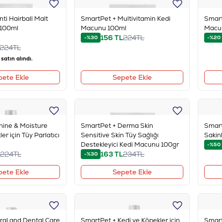
ti Hairball Malt
SmartPet + Multivitamin Kedi
Smart
 100ml
Macunu 100ml
Macu
156
TL
224
TL
-%30
-%20
224
TL
satın alındı.
pete Ekle
Sepete Ekle
hine & Moisture
SmartPet + Derma Skin
Smart
er için Tüy Parlatıcı
Sensitive Skin Tüy Sağlığı
Sakin
Destekleyici Kedi Macunu 100gr
-%50
224
TL
163
TL
234
TL
-%30
pete Ekle
Sepete Ekle
ral and Dental Care
SmartPet + Kedi ve Köpekler için
Smart