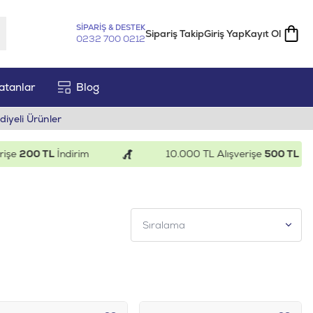
SİPARİŞ & DESTEK
Sipariş Takip
Giriş Yap
Kayıt Ol
0232 700 0212
atanlar
Blog
diyeli Ürünler
200 TL
İndirim
10.000 TL Alışverişe
500 TL
İndiri