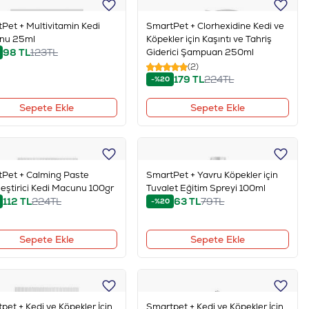
Pet + Multivitamin Kedi
SmartPet + Clorhexidine Kedi ve
nu 25ml
Köpekler için Kaşıntı ve Tahriş
98
TL
123
TL
Giderici Şampuan 250ml
(2)
179
TL
224
TL
-%20
Sepete Ekle
Sepete Ekle
Pet + Calming Paste
SmartPet + Yavru Köpekler için
leştirici Kedi Macunu 100gr
Tuvalet Eğitim Spreyi 100ml
112
TL
224
TL
63
TL
79
TL
-%20
Sepete Ekle
Sepete Ekle
pet + Kedi ve Köpekler İçin
Smartpet + Kedi ve Köpekler İçin