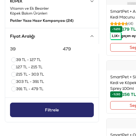
KÖPEK
Vitamin ve Ek Besinler
SmartPet + An
Köpek Bakım Ürünleri
Kedi Macunu
Patiler Yaza Hazır Kampanyası
(24)
(4)
179
TL
-%20
Fiyat Aralığı
1,1K+
geçen ay 
Se
39 TL - 127 TL
127 TL - 215 TL
215 TL - 303 TL
SmartPet + S
303 TL - 391 TL
Kedi ve Köpekl
Sprey 100ml
391 TL - 479 TL
156
TL
-%30
Se
Filtrele
SmartPet + O