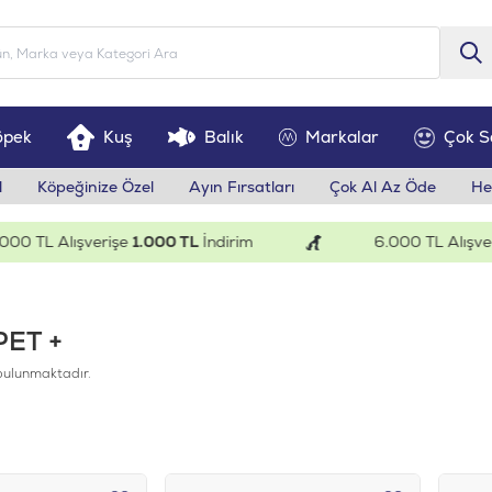
öpek
Kuş
Balık
Markalar
Çok S
l
Köpeğinize Özel
Ayın Fırsatları
Çok Al Az Öde
He
 TL Alışverişe
1.000 TL
İndirim
6.000 TL Alışverişe
ET +
bulunmaktadır.