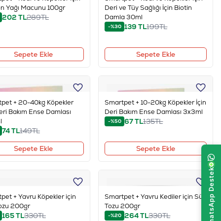
n Yağı Macunu 100gr
Deri ve Tüy Sağlığı İçin Biotin
202
TL
289
TL
Damla 30ml
139
TL
199
TL
-%30
Sepete Ekle
Sepete Ekle
pet + 20-40kg Köpekler
Smartpet + 10-20kg Köpekler İçin
Deri Bakım Ense Damlası
Deri Bakım Ense Damlası 3x3ml
l
67
TL
135
TL
-%50
74
TL
149
TL
Sepete Ekle
Sepete Ekle
pet + Yavru Köpekler için
Smartpet + Yavru Kediler için Süt
ozu 200gr
Tozu 200gr
165
TL
330
TL
264
TL
330
TL
-%20