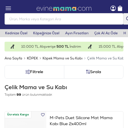
Kedinize Özel
Köpeğinize Özel
Ayın Fırsatları
Çok Al Az Öde
He
m
10.000 TL Alışverişe
500 TL
İndirim
15.000 TL Alışveri
Ana Sayfa
KÖPEK
Köpek Mama ve Su Kabı
Çelik Mama ve Su Kabı
Filtrele
Sırala
Çelik Mama ve Su Kabı
Toplam
99
ürün bulunmaktadır.
Ücretsiz Kargo
M-Pets Duet Silicone Mat Mama
Kabı Blue 2x400ml