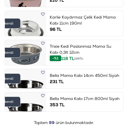
210
TL
Karlie Kaydırmaz Çelik Kedi Mama
Kabı 11cm 190ml
Tükendi
96
TL
Trixie Kedi Paslanmaz Mama Su
Kabı 0,3lt 12cm
Tükendi
118
TL
-%1
119
TL
Bella Mama Kabı 14cm 450ml Siyah
Tükendi
231
TL
Bella Mama Kabı 17cm 800ml Siyah
Tükendi
353
TL
Toplam
99
ürün bulunmaktadır.