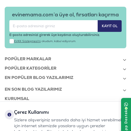
evinemama.com’a üye ol, fırsatları kaçırma
KAYIT OL
E-posta adresinizi girerek üye kaydınızı oluşturabilirsiniz.
KVKK Sözleşmesi'ni
okudum, kabul ediyorum.
POPÜLER MARKALAR
POPÜLER KATEGORILER
EN POPÜLER BLOG YAZILARIMIZ
EN SON BLOG YAZILARIMIZ
KURUMSAL
Çerez Kullanımı
Sizlere alışverişiniz sırasında daha iyi hizmet verebilmek
bizi takip edin:
0232 7000 212
için internet sitemizde yasalara uygun çerezler
%100 MUTLU
Instagram
Youtube
Tiktok
Facebook
Linkedin
www.evinemama.com
MÜŞTERI HATTI
pati@evinemama.com
(haftaiçi 09.00-17.00)