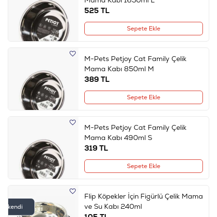
525
TL
Sepete Ekle
M-Pets Petjoy Cat Family Çelik
Mama Kabı 850ml M
389
TL
Sepete Ekle
M-Pets Petjoy Cat Family Çelik
Mama Kabı 490ml S
319
TL
Sepete Ekle
Flip Köpekler İçin Figürlü Çelik Mama
ve Su Kabı 240ml
Tükendi
105
TL