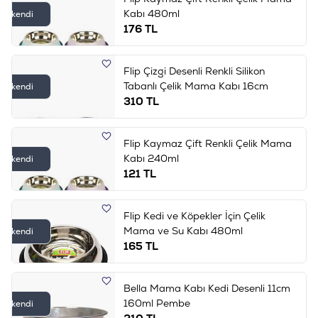
Kabı 480ml
Tükendi
176
TL
Flip Çizgi Desenli Renkli Silikon
Tabanlı Çelik Mama Kabı 16cm
Tükendi
310
TL
Flip Kaymaz Çift Renkli Çelik Mama
Kabı 240ml
Tükendi
121
TL
Flip Kedi ve Köpekler İçin Çelik
Mama ve Su Kabı 480ml
Tükendi
165
TL
Bella Mama Kabı Kedi Desenli 11cm
160ml Pembe
Tükendi