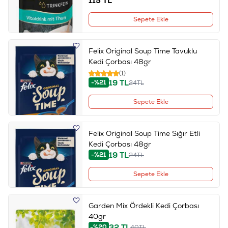
115
TL
Sepete Ekle
Felix Original Soup Time Tavuklu
Kedi Çorbası 48gr
(1)
19
TL
-%21
24
TL
Sepete Ekle
Felix Original Soup Time Sığır Etli
Kedi Çorbası 48gr
19
TL
-%21
24
TL
Sepete Ekle
Garden Mix Ördekli Kedi Çorbası
40gr
32
TL
-%20
40
TL