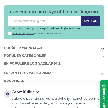
evinemama.com’a üye ol, fırsatları kaçırma
KAYIT OL
E-posta adresinizi girerek üye kaydınızı oluşturabilirsiniz.
KVKK Sözleşmesi'ni
okudum, kabul ediyorum.
POPÜLER MARKALAR
POPÜLER KATEGORILER
EN POPÜLER BLOG YAZILARIMIZ
EN SON BLOG YAZILARIMIZ
KURUMSAL
Çerez Kullanımı
Sizlere alışverişiniz sırasında daha iyi hizmet verebilmek
bizi takip edin:
0232 7000 212
için internet sitemizde yasalara uygun çerezler
%100 MUTLU
Instagram
Youtube
Tiktok
Facebook
Linkedin
www.evinemama.com
MÜŞTERI HATTI
pati@evinemama.com
(haftaiçi 09.00-17.00)