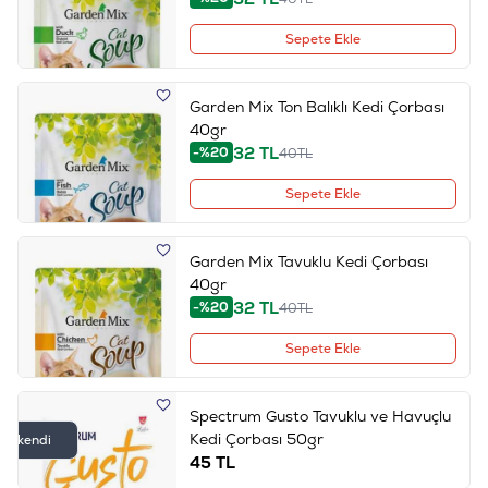
Sepete Ekle
Garden Mix Ton Balıklı Kedi Çorbası
40gr
32
TL
-%20
40
TL
Sepete Ekle
Garden Mix Tavuklu Kedi Çorbası
40gr
32
TL
-%20
40
TL
Sepete Ekle
Spectrum Gusto Tavuklu ve Havuçlu
Kedi Çorbası 50gr
Tükendi
45
TL