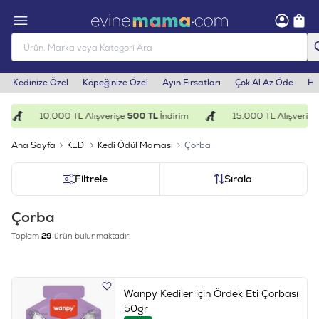
Kedinize Özel
Köpeğinize Özel
Ayın Fırsatları
Çok Al Az Öde
He
10.000 TL Alışverişe
500 TL
İndirim
15.000 TL Alışverişe
1.
Ana Sayfa
KEDİ
Kedi Ödül Maması
Çorba
Filtrele
Sırala
Çorba
Toplam
29
ürün bulunmaktadır.
Wanpy Kediler için Ördek Eti Çorbası
50gr