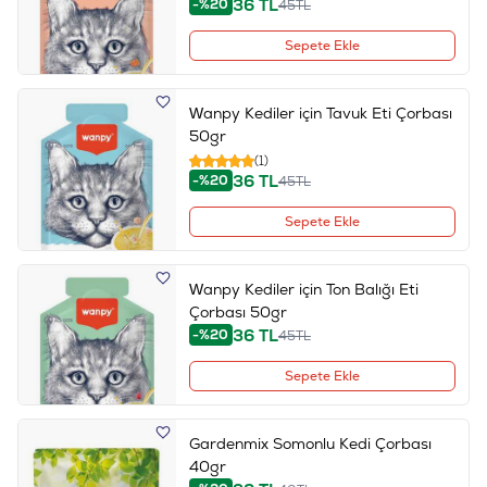
36
TL
-%20
45
TL
Sepete Ekle
Wanpy Kediler için Tavuk Eti Çorbası
50gr
(1)
36
TL
-%20
45
TL
Sepete Ekle
Wanpy Kediler için Ton Balığı Eti
Çorbası 50gr
36
TL
-%20
45
TL
Sepete Ekle
Gardenmix Somonlu Kedi Çorbası
40gr