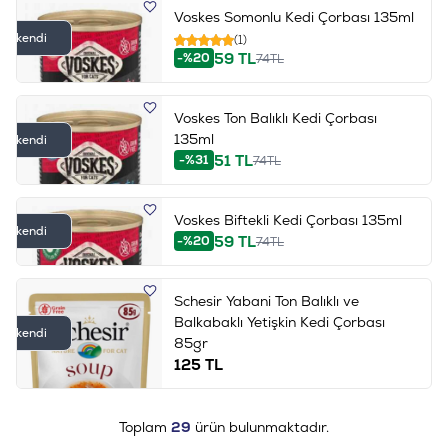
Voskes Somonlu Kedi Çorbası 135ml
Tükendi
(1)
59
TL
-%20
74
TL
Voskes Ton Balıklı Kedi Çorbası
135ml
Tükendi
51
TL
-%31
74
TL
Voskes Biftekli Kedi Çorbası 135ml
Tükendi
59
TL
-%20
74
TL
Schesir Yabani Ton Balıklı ve
Balkabaklı Yetişkin Kedi Çorbası
Tükendi
85gr
125
TL
Toplam
29
ürün bulunmaktadır.