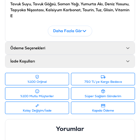
Tavuk Suyu, Tavuk Göğsü, Somon Yağı, Yumurta Akı, Deniz Yosunu,
Tapyoka Nişastası, Kalsiyum Karbonat, Taurin, Tuz, Glisin, Vitamin
E
Analiz
Daha Fazla Gör
Ham Protein: %6,5, Ham Yağ: %0,1, Ham Kül: %1,5, Ham Lif: %1,5,
Nem: %92
Ödeme Seçenekleri
Ürün Filtreleri
İade Koşulları
Barkod
:
6927749871699
Tedarikçi Ürün Kodu
:
PIWP-092
%100 Orijinal
750 TL'ye Kargo Bedava
%100 Mutlu Müşteriler
Süper Sağlam Gönderim
Kolay Değişim/İade
Kapıda Ödeme
Yorumlar