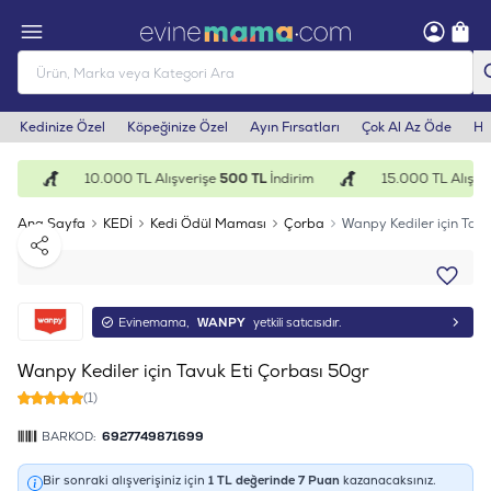
Kedinize Özel
Köpeğinize Özel
Ayın Fırsatları
Çok Al Az Öde
He
im
10.000 TL Alışverişe
500 TL
İndirim
15.000 TL Alışver
Ana Sayfa
KEDİ
Kedi Ödül Maması
Çorba
Wanpy Kediler için Tav
Paylaş
Evinemama,
WANPY
yetkili satıcısıdır.
Wanpy Kediler için Tavuk Eti Çorbası 50gr
(1)
BARKOD:
6927749871699
Bir sonraki alışverişiniz için
1
TL değerinde
7
Puan
kazanacaksınız.