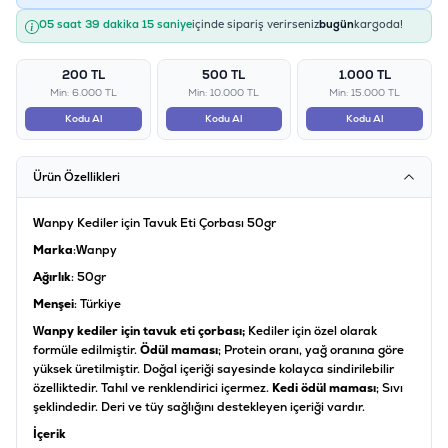
05 saat 39 dakika 15 saniye
içinde sipariş verirseniz
bugün
kargoda!
200 TL
500 TL
1.000 TL
Min: 6.000 TL
Min: 10.000 TL
Min: 15.000 TL
Kodu Al
Kodu Al
Kodu Al
Ürün Özellikleri
Wanpy Kediler için Tavuk Eti Çorbası 50gr
Marka
:Wanpy
Ağırlık
: 50gr
Menşei
: Türkiye
Wanpy kediler için tavuk eti çorbası;
Kediler için özel olarak
formüle edilmiştir.
Ödül maması
; Protein oranı, yağ oranına göre
yüksek üretilmiştir. Doğal içeriği sayesinde kolayca sindirilebilir
özelliktedir. Tahıl ve renklendirici içermez.
Kedi ödül maması
; Sıvı
şeklindedir. Deri ve tüy sağlığını destekleyen içeriği vardır.
İçerik