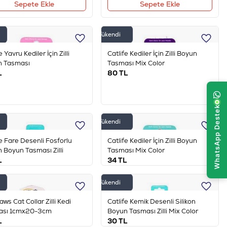
Sepete Ekle
Sepete Ekle
Tükendi
e Yavru Kediler İçin Zilli
Catlife Kediler İçin Zilli Boyun
n Tasması
Tasması Mix Color
L
80
TL
Tükendi
fe Fare Desenli Fosforlu
Catlife Kediler İçin Zilli Boyun
n Boyun Tasması Zilli
Tasması Mix Color
L
34
TL
Tükendi
aws Cat Collar Zilli Kedi
Catlife Kemik Desenli Silikon
ası 1cmx20-3cm
Boyun Tasması Zilli Mix Color
L
30
TL