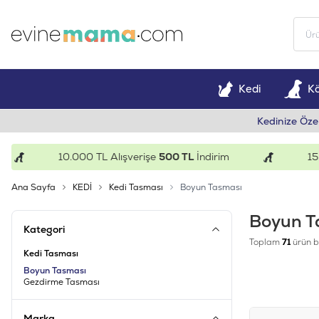
Kedi
K
Kedinize Öze
10.000 TL Alışverişe
500 TL
İndirim
15.00
Ana Sayfa
KEDİ
Kedi Tasması
Boyun Tasması
Boyun T
Kategori
Toplam
71
ürün b
Kedi Tasması
Boyun Tasması
Gezdirme Tasması
Marka