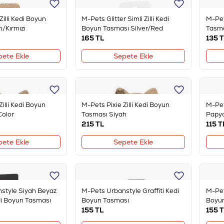
illi Kedi Boyun
M-Pets Glitter Simli Zilli Kedi
M-Pet
/Kırmızı
Boyun Tasması Silver/Red
Tasma
165
TL
135
T
pete Ekle
Sepete Ekle
illi Kedi Boyun
M-Pets Pixie Zilli Kedi Boyun
M-Pet
Color
Tasması Siyah
Papyo
215
TL
115
T
pete Ekle
Sepete Ekle
style Siyah Beyaz
M-Pets Urbanstyle Graffiti Kedi
M-Pet
di Boyun Tasması
Boyun Tasması
Boyu
155
TL
155
T