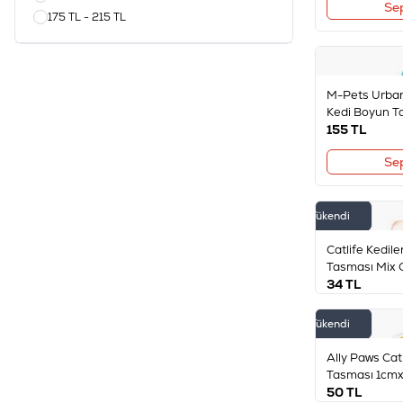
Se
175 TL - 215 TL
M-Pets Urban
Kedi Boyun T
155
TL
Se
Tükendi
Catlife Kediler
Tasması Mix 
34
TL
Tükendi
Ally Paws Cat 
Tasması 1c
50
TL