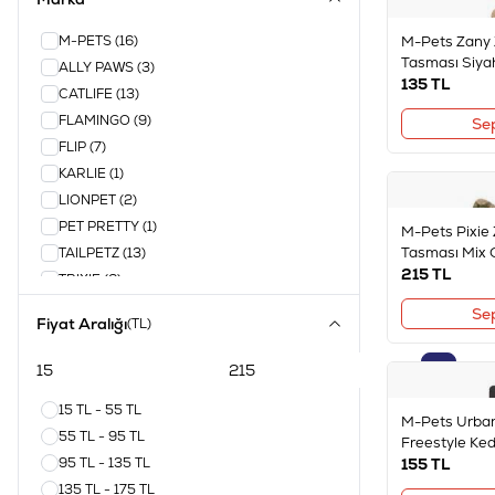
M-PETS
(16)
M-Pets Zany Z
Tasması Siyah
ALLY PAWS
(3)
135
TL
CATLIFE
(13)
FLAMINGO
(9)
Se
FLIP
(7)
KARLIE
(1)
LIONPET
(2)
PET PRETTY
(1)
M-Pets Pixie Z
Tasması Mix 
TAILPETZ
(13)
215
TL
TRIXIE
(6)
Se
Fiyat Aralığı
(TL)
15 TL - 55 TL
M-Pets Urban
55 TL - 95 TL
Freestyle Ke
95 TL - 135 TL
155
TL
135 TL - 175 TL