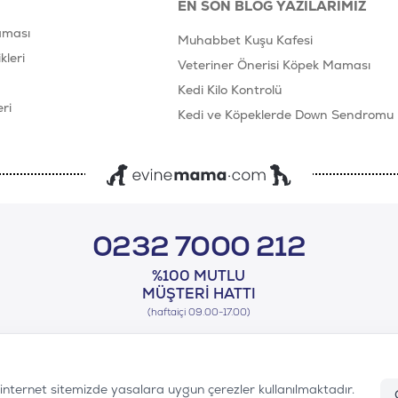
EN SON BLOG YAZILARIMIZ
aması
Muhabbet Kuşu Kafesi
leri
Veteriner Önerisi Köpek Maması
Kedi Kilo Kontrolü
ri
Kedi ve Köpeklerde Down Sendromu
0232 7000 212
%100 MUTLU
MÜŞTERI HATTI
(haftaiçi 09.00-17.00)
n internet sitemizde yasalara uygun çerezler kullanılmaktadır.