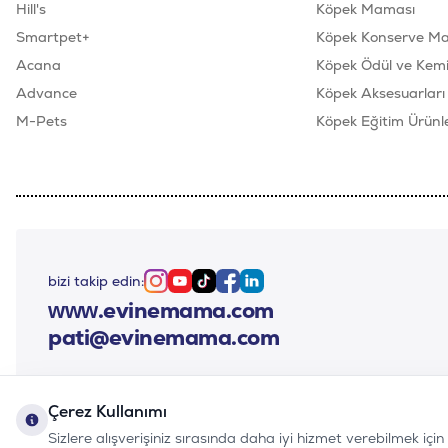
Hill's
Köpek Maması
Smartpet+
Köpek Konserve M
Acana
Köpek Ödül ve Kemik
Advance
Köpek Aksesuarları
M-Pets
Köpek Eğitim Ürünle
bizi takip edin:
Instagram
Youtube
Tiktok
Facebook
Linkedin
www.evinemama.com
pati@evinemama.com
Çerez Kullanımı
Sizlere alışverişiniz sırasında daha iyi hizmet verebilmek içi