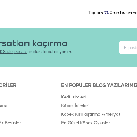
Toplam
71
ürün bulunma
rsatları kaçırma
K Sözleşmesi'ni
okudum, kabul ediyorum.
ORILER
EN POPÜLER BLOG YAZILARIMI
Kedi İsimleri
ası
Köpek İsimleri
Köpek Kısırlaştırma Ameliyatı
Ek Besinler
En Güzel Köpek Oyunları