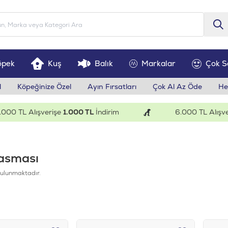
öpek
Kuş
Balık
Markalar
Çok S
l
Köpeğinize Özel
Ayın Fırsatları
Çok Al Az Öde
He
0 TL Alışverişe
1.000 TL
İndirim
6.000 TL Alışveriş
asması
ulunmaktadır.