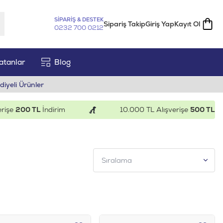
SİPARİŞ & DESTEK
Sipariş Takip
Giriş Yap
Kayıt Ol
0232 700 0212
atanlar
Blog
diyeli Ürünler
e
200 TL
İndirim
10.000 TL Alışverişe
500 TL
İndir