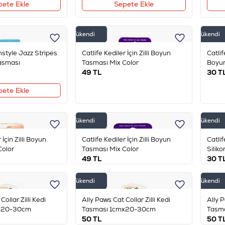
pete Ekle
Sepete Ekle
Tükendi
Tükendi
style Jazz Stripes
Catlife Kediler İçin Zilli Boyun
Catlif
asması
Tasması Mix Color
Boyu
49
TL
30
T
pete Ekle
Tükendi
Tükendi
 İçin Zilli Boyun
Catlife Kediler İçin Zilli Boyun
Catli
Color
Tasması Mix Color
Siliko
49
TL
30
T
Tükendi
Tükendi
Collar Zilli Kedi
Ally Paws Cat Collar Zilli Kedi
Ally P
mx20-30cm
Tasması 1cmx20-30cm
Tasm
50
TL
50
T