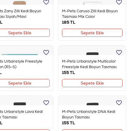
s Zany Zilli Kedi Boyun
M-Pets Caruso Zilli Kedi Boyun
sı Siyah/Mavi
Tasması Mix Color
L
185
TL
Sepete Ekle
Sepete Ekle
s Urbanstyle Freestyle
M-Pets Urbanstyle Multicolor
n (XS-S)
Freestyle Kedi Boyun Tasması
L
155
TL
Sepete Ekle
Sepete Ekle
s Urbanstyle Lava Kedi
M-Pets Urbanstyle DNA Kedi
n Tasması
Boyun Tasması
L
155
TL