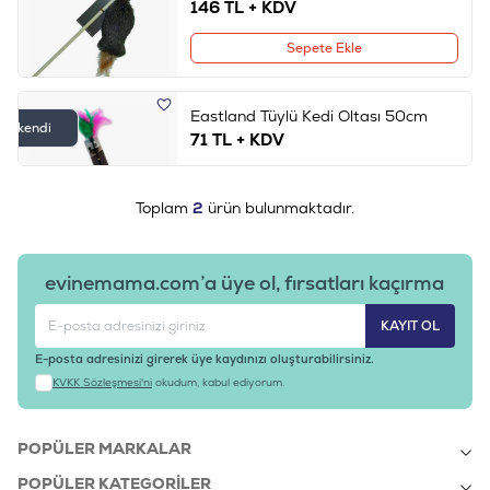
146
TL + KDV
Sepete Ekle
Eastland Tüylü Kedi Oltası 50cm
Tükendi
71
TL + KDV
Toplam
2
ürün bulunmaktadır.
evinemama.com’a üye ol, fırsatları kaçırma
KAYIT OL
E-posta adresinizi girerek üye kaydınızı oluşturabilirsiniz.
KVKK Sözleşmesi'ni
okudum, kabul ediyorum.
POPÜLER MARKALAR
POPÜLER KATEGORILER