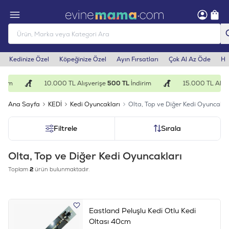
Kedinize Özel
Köpeğinize Özel
Ayın Fırsatları
Çok Al Az Öde
He
irim
10.000 TL Alışverişe
500 TL
İndirim
15.000 TL Alışv
Ana Sayfa
KEDİ
Kedi Oyuncakları
Olta, Top ve Diğer Kedi Oyuncakla
Filtrele
Sırala
Olta, Top ve Diğer Kedi Oyuncakları
Toplam
2
ürün bulunmaktadır.
Eastland Peluşlu Kedi Otlu Kedi
Oltası 40cm