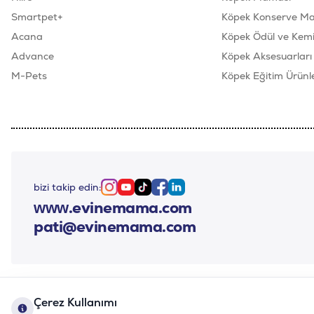
Smartpet+
Köpek Konserve M
Acana
Köpek Ödül ve Kemik
Advance
Köpek Aksesuarları
M-Pets
Köpek Eğitim Ürünle
bizi takip edin:
Instagram
Youtube
Tiktok
Facebook
Linkedin
www.evinemama.com
pati@evinemama.com
Çerez Kullanımı