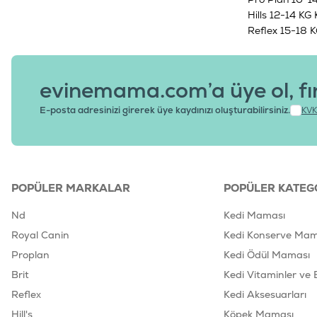
Hills 12-14 K
Reflex 15-18 
evinemama.com’a üye ol, fı
E-posta adresinizi girerek üye kaydınızı oluşturabilirsiniz.
KVK
POPÜLER MARKALAR
POPÜLER KATEG
Nd
Kedi Maması
Royal Canin
Kedi Konserve Mam
Proplan
Kedi Ödül Maması
Brit
Kedi Vitaminler ve 
Reflex
Kedi Aksesuarları
Hill's
Köpek Maması