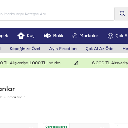
öpek
Kuş
Balık
Markalar
Çok S
l
Köpeğinize Özel
Ayın Fırsatları
Çok Al Az Öde
He
lışverişe
1.000 TL
İndirim
6.000 TL Alışverişe
200 
anlar
 bulunmaktadır.
Ücretsiz Kargo
Ücretsi