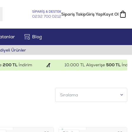
SİPARİŞ & DESTEK
Sipariş Takip
Giriş Yap
Kayıt Ol
0232 700 0212
atanlar
Blog
diyeli Ürünler
TL
İndirim
10.000 TL Alışverişe
500 TL
İndirim
z Kargo
Ücretsiz Kargo