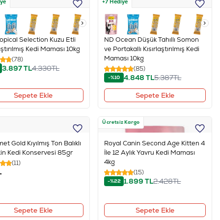
iye
+7 Hediye
opical Selection Kuzu Etli
ND Ocean Düşük Tahıllı Somon
laştırılmış Kedi Maması 10kg
ve Portakallı Kısırlaştırılmış Kedi
Maması 10kg
(78)
3.897
TL
4.330
TL
(85)
4.848
TL
5.387
TL
-%10
Sepete Ekle
Sepete Ekle
Ücretsiz Kargo
et Gold Kıyılmış Ton Balıklı
Royal Canin Second Age Kitten 4
kin Kedi Konservesi 85gr
İle 12 Aylık Yavru Kedi Maması
4kg
(11)
L
(15)
1.899
TL
2.428
TL
-%22
Sepete Ekle
Sepete Ekle