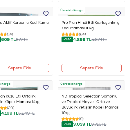
Ücretsiz Kargo
ne Aktif Karbonlu Kedi Kumu
Pro Plan Hindi Etli Kısırlaştırılmış
Kedi Maması 10kg
(14)
(24)
609
TL
677
TL
4.299
TL
5.374
TL
-%20
Sepete Ekle
Sepete Ekle
z Kargo
Ücretsiz Kargo
an Kuzu Etli Orta Irk
ND Tropical Selection Somonlu
kin Köpek Maması 14kg
ve Tropikal Meyveli Orta ve
Büyük Irk Yetişkin Köpek Maması
(20)
10kg
4.199
TL
5.249
TL
(9)
3.039
TL
3.710
TL
-%18