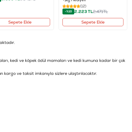
(12)
2.223
TL
2.471
TL
-%10
Sepete Ekle
Sepete Ekle
ktadır.
maları, kedi ve köpek ödül mamaları ve kedi kumuna kadar bir çok
ün kargo ve taksit imkanıyla sizlere ulaştırılacaktır.