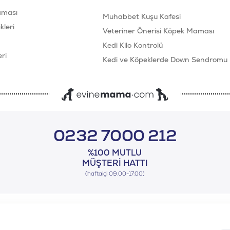
aması
Muhabbet Kuşu Kafesi
leri
Veteriner Önerisi Köpek Maması
Kedi Kilo Kontrolü
ri
Kedi ve Köpeklerde Down Sendromu
0232 7000 212
%100 MUTLU
MÜŞTERI HATTI
(haftaiçi 09.00-17.00)