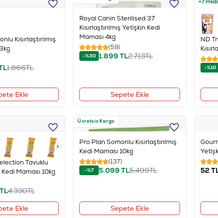
+7 Hed
Royal Canin Sterilised 37
Kısırlaştırılmış Yetişkin Kedi
Maması 4kg
lu Kısırlaştırılmış
ND Tr
(59)
3kg
Kısır
1.899
TL
2.713
TL
-%30
TL
1.866
TL
-%10
pete Ekle
Sepete Ekle
Ücretsiz Kargo
Pro Plan Somonlu Kısırlaştırılmış
Gourm
Kedi Maması 10kg
Yetiş
(137)
election Tavuklu
5.099
TL
5.499
TL
52
T
-%7
ış Kedi Maması 10kg
TL
4.330
TL
pete Ekle
Sepete Ekle