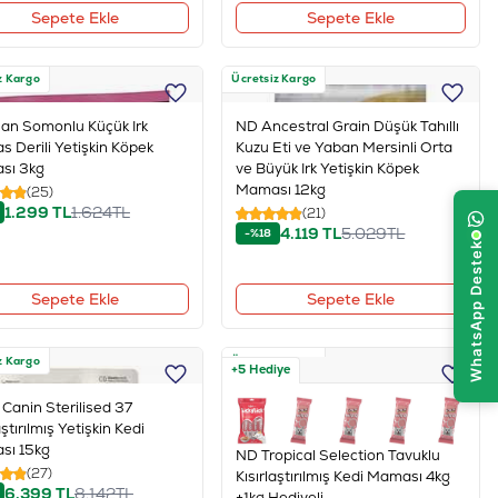
Sepete Ekle
Sepete Ekle
z Kargo
Ücretsiz Kargo
lan Somonlu Küçük Irk
ND Ancestral Grain Düşük Tahıllı
s Derili Yetişkin Köpek
Kuzu Eti ve Yaban Mersinli Orta
sı 3kg
ve Büyük Irk Yetişkin Köpek
Maması 12kg
(25)
1.299
TL
1.624
TL
(21)
4.119
TL
5.029
TL
-%18
Sepete Ekle
Sepete Ekle
z Kargo
Ücretsiz Kargo
+5 Hediye
 Canin Sterilised 37
aştırılmış Yetişkin Kedi
sı 15kg
ND Tropical Selection Tavuklu
(27)
Kısırlaştırılmış Kedi Maması 4kg
6.399
TL
8.142
TL
+1kg Hediyeli