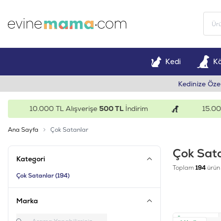
Kedi
K
Kedinize Öze
10.000 TL Alışverişe
500 TL
İndirim
15.000 TL A
Ana Sayfa
Çok Satanlar
Çok Sat
Kategori
Toplam
194
ürün
Çok Satanlar
(194)
Marka
Ücretsiz Kargo