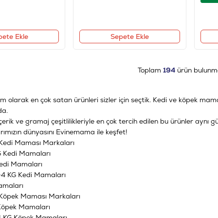
pete Ekle
Sepete Ekle
Toplam
194
ürün bulunma
om
olarak en çok satan ürünleri sizler için seçtik. Kedi ve köpek ma
da.
çerik ve gramaj çeşitlilikleriyle en çok tercih edilen bu ürünler aynı g
ımızın dünyasını Evinemama ile keşfet!
Kedi Maması Markaları
G Kedi Mamaları
Kedi Mamaları
-4 KG Kedi Mamaları
amaları
Köpek Maması Markaları
Köpek Mamaları
4 KG Köpek Mamaları