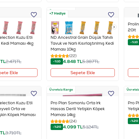
Ücretsiz Kargo
+7 Hediye
Proli
20lt
election Kuzu Etli
ND Ancestral Grain Düşük Tahıllı
-%10
ış Kedi Maması 4kg
Tavuk ve Narlı Kısırlaştırılmış Kedi
Maması 10kg
(22)
TL
2.471
TL
4.848
TL
5.387
TL
-%10
pete Ekle
Sepete Ekle
Ücretsiz Kargo
Ücretsi
election Kuzu Etli
Pro Plan Somonlu Orta Irk
Pro Pl
eyveli Orta ve
Hassas Derili Yetişkin Köpek
Yetiş
işkin Köpek Maması
Maması 14kg
(24)
-%20
4.099
TL
5.124
TL
-%20
TL
3.710
TL