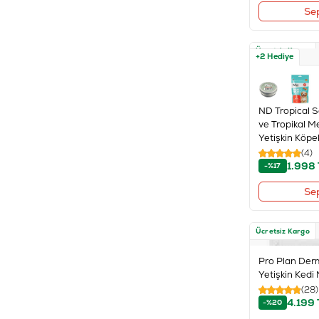
SPECTRUM
(1)
Se
Ücretsiz Kargo
+2 Hediye
ND Tropical S
ve Tropikal Me
Yetişkin Köp
(4)
1.998
-%17
Se
Ücretsiz Kargo
Pro Plan Der
Yetişkin Kedi
(28)
4.199
-%20