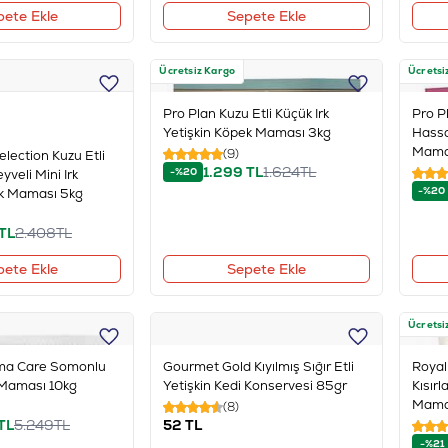
pete Ekle
Sepete Ekle
Ücretsiz Kargo
Ücretsi
Pro Plan Kuzu Etli Küçük Irk
Pro P
Yetişkin Köpek Maması 3kg
Hassa
Mama
(9)
election Kuzu Etli
1.299
TL
1.624
TL
-%20
yveli Mini Irk
-%20
ek Maması 5kg
TL
2.408
TL
pete Ekle
Sepete Ekle
Ücretsi
ma Care Somonlu
Gourmet Gold Kıyılmış Sığır Etli
Royal
 Maması 10kg
Yetişkin Kedi Konservesi 85gr
Kısırl
Mama
(8)
TL
5.249
TL
52
TL
-%21