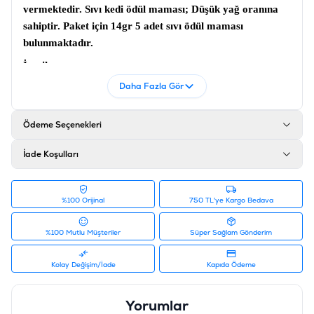
vermektedir.
Sıvı kedi ödül maması
; Düşük yağ oranına
sahiptir. Paket için 14gr 5 adet sıvı ödül maması
bulunmaktadır.
İçerik
Daha Fazla Gör
Ton balığı (%1), Somon (%6.3), Tavuk (%4.2), Nişasta,
Taurin, Çay polifenol, Xanthan sakızı, Vitaminler (A, B2,
B3, D3, E)
Ödeme Seçenekleri
Analiz
İade Koşulları
Nem % 90, Protein % 6.5, Yağ % 0.1, Lif % 1, Kül % 2
Ürün Filtreleri
%100 Orijinal
750 TL'ye Kargo Bedava
Barkod
:
6927749871118
Tedarikçi Ürün Kodu
:
PIWP-021
%100 Mutlu Müşteriler
Süper Sağlam Gönderim
Kolay Değişim/İade
Kapıda Ödeme
Yorumlar