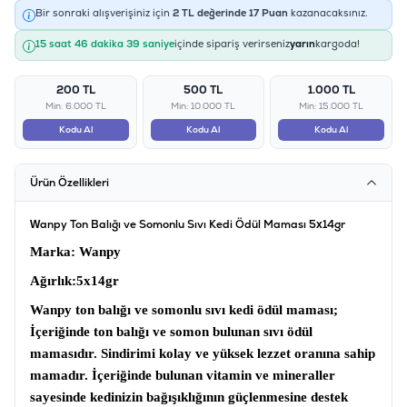
Bir sonraki alışverişiniz için
2
TL değerinde
17
Puan
kazanacaksınız.
15 saat 46 dakika 39 saniye
içinde sipariş verirseniz
yarın
kargoda!
200 TL
500 TL
1.000 TL
Min: 6.000 TL
Min: 10.000 TL
Min: 15.000 TL
Kodu Al
Kodu Al
Kodu Al
Ürün Özellikleri
Wanpy Ton Balığı ve Somonlu Sıvı Kedi Ödül Maması 5x14gr
Marka
: Wanpy
Ağırlık
:5x14gr
Wanpy ton balığı ve somonlu sıvı kedi ödül maması;
İçeriğinde ton balığı ve somon bulunan sıvı ödül
mamasıdır. Sindirimi kolay ve yüksek lezzet oranına sahip
mamadır. İçeriğinde bulunan vitamin ve mineraller
sayesinde kedinizin bağışıklığının güçlenmesine destek