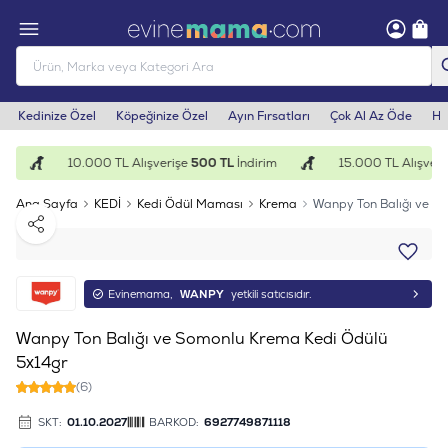
Kedinize Özel
Köpeğinize Özel
Ayın Fırsatları
Çok Al Az Öde
He
10.000 TL Alışverişe
500 TL
İndirim
15.000 TL Alışveri
Ana Sayfa
KEDİ
Kedi Ödül Maması
Krema
Wanpy Ton Balığı ve S
Paylaş
Evinemama,
WANPY
yetkili satıcısıdır.
Wanpy Ton Balığı ve Somonlu Krema Kedi Ödülü
5x14gr
(6)
SKT:
01.10.2027
BARKOD:
6927749871118