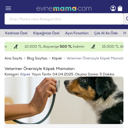
Kedinize Özel
Köpeğinize Özel
Ayın Fırsatları
Çok Al Az Öde
He
im
10.000 TL Alışverişe
500 TL
İndirim
15.000 TL Alışver
Ana Sayfa
Blog Sayfası
Köpek
Veteriner Önerisiyle Köpek Mamaları
Veteriner Önerisiyle Köpek Mamaları
Kategori:
Köpek
•
Yayın Tarihi:
04.04.2025
•
Okuma Süresi:
5 Dakika