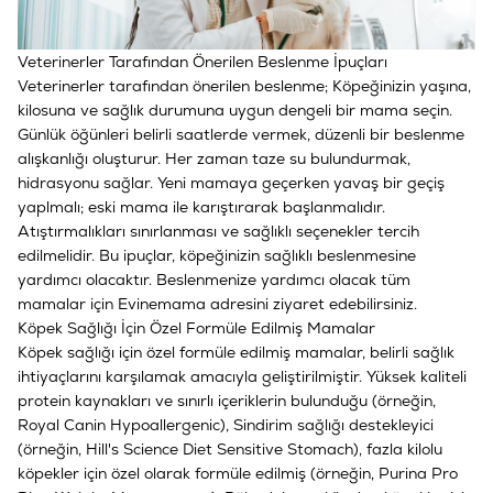
Veterinerler Tarafından Önerilen Beslenme İpuçları
Veterinerler tarafından önerilen beslenme; Köpeğinizin yaşına,
kilosuna ve sağlık durumuna uygun dengeli bir mama seçin.
Günlük öğünleri belirli saatlerde vermek, düzenli bir beslenme
alışkanlığı oluşturur. Her zaman taze su bulundurmak,
hidrasyonu sağlar. Yeni mamaya geçerken yavaş bir geçiş
yaplmalı; eski mama ile karıştırarak başlanmalıdır.
Atıştırmalıkları sınırlanması ve sağlıklı seçenekler tercih
edilmelidir. Bu ipuçlar, köpeğinizin sağlıklı beslenmesine
yardımcı olacaktır. Beslenmenize yardımcı olacak tüm
mamalar için
Evinemama
adresini ziyaret edebilirsiniz.
Köpek Sağlığı İçin Özel Formüle Edilmiş Mamalar
Köpek sağlığı için özel formüle edilmiş mamalar, belirli sağlık
ihtiyaçlarını karşılamak amacıyla geliştirilmiştir. Yüksek kaliteli
protein kaynakları ve sınırlı içeriklerin bulunduğu (örneğin,
Royal Canin Hypoallergenic), Sindirim sağlığı destekleyici
(örneğin, Hill's Science Diet Sensitive Stomach), fazla kilolu
köpekler için özel olarak formüle edilmiş (örneğin, Purina Pro