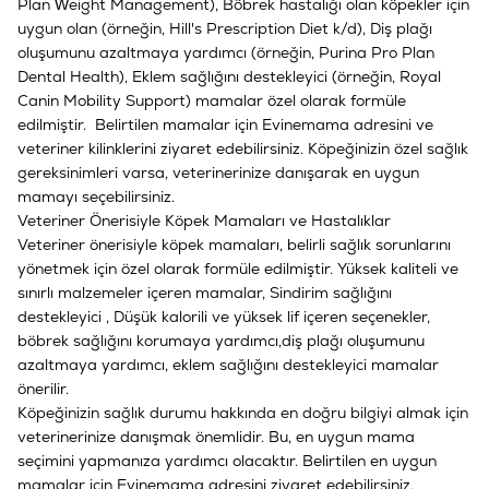
Plan Weight Management), Böbrek hastalığı olan köpekler için
uygun olan (örneğin, Hill's Prescription Diet k/d), Diş plağı
oluşumunu azaltmaya yardımcı (örneğin, Purina Pro Plan
Dental Health), Eklem sağlığını destekleyici (örneğin, Royal
Canin Mobility Support) mamalar özel olarak formüle
edilmiştir. Belirtilen mamalar için
Evinemama
adresini ve
veteriner kilinklerini ziyaret edebilirsiniz. Köpeğinizin özel sağlık
gereksinimleri varsa, veterinerinize danışarak en uygun
mamayı seçebilirsiniz.
Veteriner Önerisiyle Köpek Mamaları ve Hastalıklar
Veteriner önerisiyle köpek mamaları, belirli sağlık sorunlarını
yönetmek için özel olarak formüle edilmiştir. Yüksek kaliteli ve
sınırlı malzemeler içeren mamalar, Sindirim sağlığını
destekleyici , Düşük kalorili ve yüksek lif içeren seçenekler,
böbrek sağlığını korumaya yardımcı,diş plağı oluşumunu
azaltmaya yardımcı, eklem sağlığını destekleyici mamalar
önerilir.
Köpeğinizin sağlık durumu hakkında en doğru bilgiyi almak için
veterinerinize danışmak önemlidir. Bu, en uygun mama
seçimini yapmanıza yardımcı olacaktır. Belirtilen en uygun
mamalar için
Evinemama
adresini ziyaret edebilirsiniz.