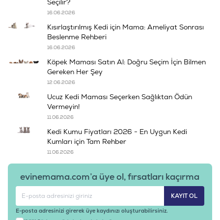
Seçilir?
16.06.2026
Kısırlaştırılmış Kedi için Mama: Ameliyat Sonrası
Beslenme Rehberi
16.06.2026
Köpek Maması Satın Al: Doğru Seçim İçin Bilmen
Gereken Her Şey
12.06.2026
Ucuz Kedi Maması Seçerken Sağlıktan Ödün
Vermeyin!
11.06.2026
Kedi Kumu Fiyatları 2026 - En Uygun Kedi
Kumları için Tam Rehber
11.06.2026
evinemama.com’a üye ol, fırsatları kaçırma
KAYIT OL
E-posta adresinizi girerek üye kaydınızı oluşturabilirsiniz.