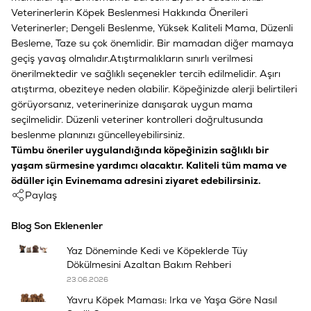
Veterinerlerin Köpek Beslenmesi Hakkında Önerileri
Veterinerler; Dengeli Beslenme, Yüksek Kaliteli Mama
,
Düzenli
Besleme, Taze su çok önemlidir. Bir mamadan diğer mamaya
geçiş yavaş olmalıdır.
Atıştırmalıkların sınırlı verilmesi
önerilmektedir ve sağlıklı seçenekler tercih edilmelidir. Aşırı
atıştırma, obeziteye neden olabilir. Köpeğinizde alerji belirtileri
görüyorsanız, veterinerinize danışarak uygun mama
seçilmelidir. Düzenli veteriner kontrolleri doğrultusunda
beslenme planınızı güncelleyebilirsiniz.
Tüm
bu öneriler uygulandığında köpeğinizin sağlıklı bir
yaşam sürmesine yardımcı olacaktır. Kaliteli tüm mama ve
ödüller için
Evinemama
adresini ziyaret edebilirsiniz.
Paylaş
Blog Son Eklenenler
Yaz Döneminde Kedi ve Köpeklerde Tüy
Dökülmesini Azaltan Bakım Rehberi
23.06.2026
Yavru Köpek Maması: Irka ve Yaşa Göre Nasıl