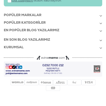
KVKK Sözleşmesi'ni
okudum, kabul ediyorum.
POPÜLER MARKALAR
POPÜLER KATEGORILER
EN POPÜLER BLOG YAZILARIMIZ
EN SON BLOG YAZILARIMIZ
KURUMSAL
bizi takip edin:
0232 7000 212
%100 MUTLU
Instagram
Youtube
Tiktok
Facebook
Linkedin
www.evinemama.com
MÜŞTERI HATTI
pati@evinemama.com
(haftaiçi 09.00-17.00)