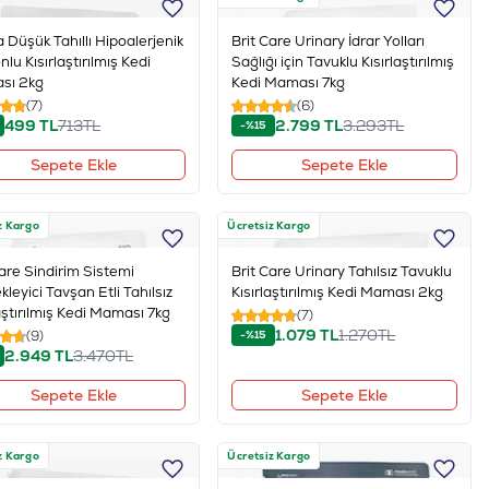
a Düşük Tahıllı Hipoalerjenik
Brit Care Urinary İdrar Yolları
u Kısırlaştırılmış Kedi
Sağlığı için Tavuklu Kısırlaştırılmış
sı 2kg
Kedi Maması 7kg
(7)
(6)
499
TL
713
TL
2.799
TL
3.293
TL
-%15
Sepete Ekle
Sepete Ekle
z Kargo
Ücretsiz Kargo
Care Sindirim Sistemi
Brit Care Urinary Tahılsız Tavuklu
leyici Tavşan Etli Tahılsız
Kısırlaştırılmış Kedi Maması 2kg
aştırılmış Kedi Maması 7kg
(7)
1.079
TL
1.270
TL
(9)
-%15
2.949
TL
3.470
TL
Sepete Ekle
Sepete Ekle
z Kargo
Ücretsiz Kargo