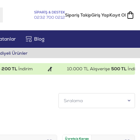
SİPARİŞ & DESTEK
Sipariş Takip
Giriş Yap
Kayıt Ol
0232 700 0212
atanlar
Blog
diyeli Ürünler
TL
İndirim
10.000 TL Alışverişe
500 TL
İndirim
Ücretsiz Kargo