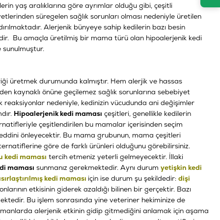
in yaş aralıklarına göre ayrımlar olduğu gibi, çeşitli
etlerinden süregelen sağlık sorunları olması nedeniyle üretilen
rılmaktadır. Alerjenik bünyeye sahip kedilerin bazı besin
ir. Bu amaçla üretilmiş bir mama türü olan hipoalerjenik kedi
e sunulmuştur.
riği üretmek durumunda kalmıştır. Hem alerjik ve hassas
eden kaynaklı önüne geçilemez sağlık sorunlarına sebebiyet
k reaksiyonlar nedeniyle, kedinizin vücudunda ani değişimler
mdır.
Hipoalerjenik kedi maması
çeşitleri, genellikle kedilerin
ternatifleriyle çeşitlendirilen bu mamalar içerisinden seçim
reddini önleyecektir. Bu mama grubunun, mama çeşitleri
rnatiflerine göre de farklı ürünleri olduğunu görebilirsiniz.
u kedi maması
tercih etmeniz yeterli gelmeyecektir. İllaki
edi maması
sunmanız gerekmektedir. Aynı durum
yetişkin kedi
ısırlaştırılmış kedi maması
için ise durum şu şekildedir:
dişi
larının etkisinin giderek azaldığı bilinen bir gerçektir. Bazı
mektedir. Bu işlem sonrasında yine veteriner hekiminize de
amanlarda alerjenik etkinin gidip gitmediğini anlamak için aşama