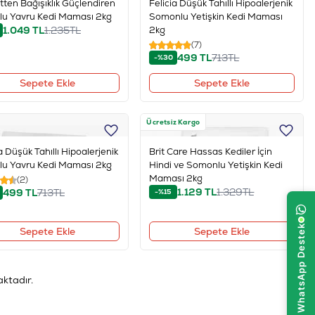
itten Bağışıklık Güçlendiren
Felicia Düşük Tahıllı Hipoalerjenik
lu Yavru Kedi Maması 2kg
Somonlu Yetişkin Kedi Maması
1.049
TL
1.235
TL
2kg
(7)
499
TL
713
TL
-%30
Sepete Ekle
Sepete Ekle
Ücretsiz Kargo
a Düşük Tahıllı Hipoalerjenik
Brit Care Hassas Kediler İçin
lu Yavru Kedi Maması 2kg
Hindi ve Somonlu Yetişkin Kedi
Maması 2kg
(2)
1.129
TL
1.329
TL
499
TL
713
TL
-%15
Sepete Ekle
Sepete Ekle
ktadır.