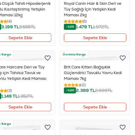
a Düşük Tahıllı Hipoalerjenik
Royal Canin Hair & Skin Deri ve
u Kısırlaştırılmış Yetişkin
Tüy Sağlığı İçin Yetişkin Kedi
Maması 12kg
Maması 2kg
(4)
(6)
3.199
TL
3.555
TL
1.479
TL
1.972
TL
-%25
Sepete Ekle
Sepete Ekle
z Kargo
Ücretsiz Kargo
Care Haircare Deri ve Tüy
Brit Care Kitten Bağışıklık
ı için Tahılsız Tavuk ve
Güçlendirici Tavuklu Yavru Kedi
lu Yetişkin Kedi Maması
Maması 7kg
(1)
2.399
TL
2.999
TL
(3)
-%20
1.149
TL
1.352
TL
Sepete Ekle
Sepete Ekle
z Kargo