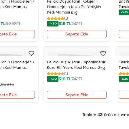
Tahıllı Hipoalerjenik
Felicia Düşük Tahıllı Kolajenli
Brit K
kin Kedi Maması
Hipoalerjenik Kuzu Etli Yetişkin
Tavuk
Kedi Maması 2kg
-%15
(1)
TL
3.333
TL
519
TL
742
TL
-%30
pete Ekle
Sepete Ekle
Tahıllı Hipoalerjenik
Felicia Düşük Tahıllı Hipoalerjenik
Felici
kin Kedi Maması
Kuzu Etli Yavru Kedi Maması 2kg
Tavuk
(1)
519
TL
742
TL
-%30
-%30
L
656
TL
pete Ekle
Sepete Ekle
Toplam
42
ürün bulunma