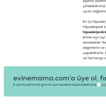
aşama azaltman
yönelebilirsiniz
uyum sağlamas
En İyi Hipoale
Hipoalerjenik 
hipoalerjenik
birinin ayrı ay
etmelidirler. Ke
değerlerini ve 
yapabilirsiniz
ve hızlı kargo a
evinemama.com’a üye ol, fı
E-posta adresinizi girerek üye kaydınızı oluşturabilirsiniz.
KVK