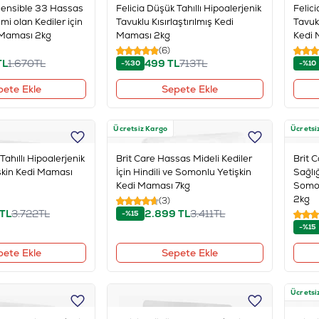
Sensible 33 Hassas
Felicia Düşük Tahıllı Hipoalerjenik
Felici
mi olan Kediler için
Tavuklu Kısırlaştırılmış Kedi
Tavukl
i Maması 2kg
Maması 2kg
Kedi 
(6)
TL
1.670
TL
499
TL
713
TL
-%30
-%10
pete Ekle
Sepete Ekle
Ücretsiz Kargo
Ücretsi
Tahıllı Hipoalerjenik
Brit Care Hassas Mideli Kediler
Brit 
işkin Kedi Maması
İçin Hindili ve Somonlu Yetişkin
Sağlığ
Kedi Maması 7kg
Somon
2kg
(3)
TL
3.722
TL
2.899
TL
3.411
TL
-%15
-%15
pete Ekle
Sepete Ekle
Ücretsi