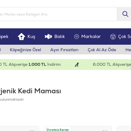
öpek
Kuş
Balık
Markalar
Çok S
l
Köpeğinize Özel
Ayın Fırsatları
Çok Al Az Öde
He
lışverişe
1.000 TL
İndirim
6.000 TL Alışverişe
200 
rjenik Kedi Maması
bulunmaktadır.
Ücretsiz Kargo