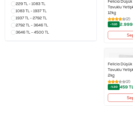
Felicia Düşük 
229 TL - 1083 TL
Tavuklu Yetiş
1083 TL - 1937 TL
12kg
1937 TL - 2792 TL
(2)
2.999
-%10
2792 TL - 3646 TL
3646 TL - 4500 TL
Se
Felicia Düşük 
Tavuklu Yetiş
2kg
(2)
459
T
-%30
Se