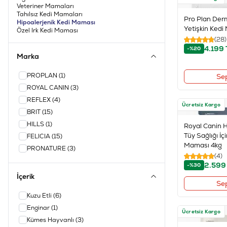
Veteriner Mamaları
Tahılsız Kedi Mamaları
Pro Plan Der
Hipoalerjenik Kedi Maması
Yetişkin Kedi
Özel Irk Kedi Maması
(28)
4.199
-%20
Marka
PROPLAN
(1)
Se
ROYAL CANIN
(3)
REFLEX
(4)
Ücretsiz Kargo
BRIT
(15)
HILLS
(1)
Royal Canin H
Tüy Sağlığı İç
FELICIA
(15)
Maması 4kg
PRONATURE
(3)
(4)
2.599
-%30
İçerik
Se
Kuzu Etli
(6)
Enginar
(1)
Ücretsiz Kargo
Kümes Hayvanlı
(3)