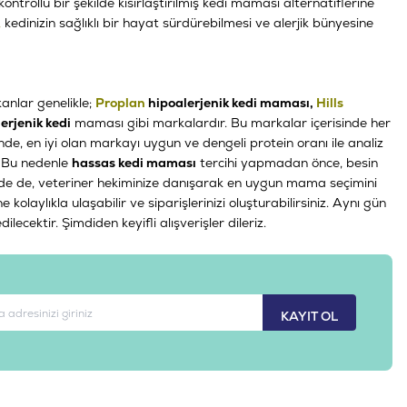
rollü bir şekilde kısırlaştırılmış kedi maması alternatiflerine
,
kedinizin sağlıklı bir hayat sürdürebilmesi ve alerjik bünyesine
anlar genelikle;
Proplan
hipoalerjenik kedi maması,
Hills
erjenik kedi
maması gibi markalardır. Bu markalar içerisinde her
isinde, en iyi olan markayı uygun ve dengeli protein oranı ile analiz
iz. Bu nedenle
hassas kedi maması
tercihi yapmadan önce, besin
lerinde de, veteriner hekiminize danışarak en uygun mama seçimini
e kolaylıkla ulaşabilir ve siparişlerinizi oluşturabilirsiniz. Aynı gün
lecektir. Şimdiden keyifli alışverişler dileriz.
KAYIT OL