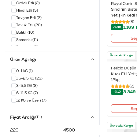
Ördek Etli
(2)
Royal Canin 
Sindirim Siste
Hindi Etli
(5)
Yetişkin Ked
Tavşan Etli
(2)
(8)
Tavuk Etli
(20)
1.169
-%30
Balıklı
(10)
Se
Somonlu
(11)
Patatesli
(2)
Ücretsiz Kargo
Ürün Ağırlığı
Felicia Düşük 
0-1 KG
(1)
Kuzu Etli Yet
1.5-2,5 KG
(23)
12kg
3-5,5 KG
(2)
(2)
3.349
-%10
6-11,5 KG
(7)
12 KG ve Üzeri
(7)
Se
Fiyat Aralığı
(TL)
Ücretsiz Kargo