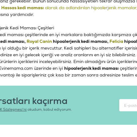
ız gerekebilir. Bunun sonucunda hassasiyetleri tekrar oluşmazsa kont
.
Hassas kedi maması
olarak da adlandırılan hipoalerjenik mamalar
ına yardımcıdır.
rjenik Kedi Maması Çeşitleri
kedi maması çeşitlerinde en iyi markalara baktığımızda karşımıza çık
 kedi maması,
Royal Canin
hipoalerjenik kedi maması,
Felicia
hipoal
rı iyi olduğu bir içerik mevcuttur. Kedi sahipleri bu alternatifler içer
dinize en iyi gelecek içeriği ve analiz oranlarını en iyi siz bilebilirsin
ürünlerin içeriklerini inceleyebilirsiniz. Emin olmadığını ürün içerik
. Evinemama.com üzerinde en iyi
hipoalerjenik kedi maması
çeşitlerin
vantajı ile siparişleriniz çok kısa bir zaman sonra adresinize teslim edi
rsatları kaçırma
K Sözleşmesi'ni
okudum, kabul ediyorum.