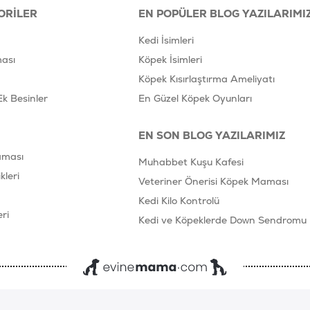
ORILER
EN POPÜLER BLOG YAZILARIMI
Kedi İsimleri
ası
Köpek İsimleri
Köpek Kısırlaştırma Ameliyatı
Ek Besinler
En Güzel Köpek Oyunları
EN SON BLOG YAZILARIMIZ
aması
Muhabbet Kuşu Kafesi
leri
Veteriner Önerisi Köpek Maması
Kedi Kilo Kontrolü
ri
Kedi ve Köpeklerde Down Sendromu