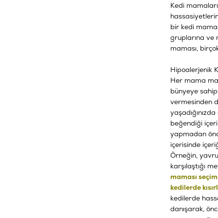
Kedi mamaları 
hassasiyetleri
bir kedi mamas
gruplarına ve 
maması, birçok
Hipoalerjenik 
Her mama marka
bünyeye sahip 
vermesinden do
yaşadığınızda 
beğendiği içeri
yapmadan önce 
içerisinde içer
Örneğin, yavru
karşılaştığı m
maması seçim
kedilerde kısı
kedilerde hass
danışarak, önc