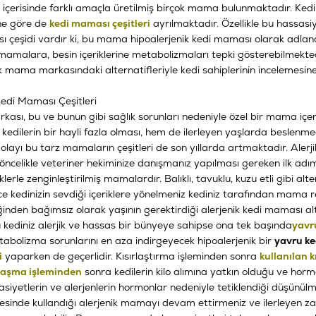
içerisinde farklı amaçla üretilmiş birçok mama bulunmaktadır. Kediler
ne göre de
kedi maması çeşitleri
ayrılmaktadır. Özellikle bu hassasiy
ı çeşidi vardır ki, bu mama hipoalerjenik kedi maması olarak adlandı
mamalara, besin içeriklerine metabolizmaları tepki gösterebilmekted
 mama markasındaki alternatifleriyle kedi sahiplerinin incelemesin
Kedi Maması Çeşitleri
sı, bu ve bunun gibi sağlık sorunları nedeniyle özel bir mama içe
kedilerin bir hayli fazla olması, hem de ilerleyen yaşlarda beslenm
layı bu tarz mamaların çeşitleri de son yıllarda artmaktadır. Alerji
öncelikle veteriner hekiminize danışmanız yapılması gereken ilk adı
klerle zenginleştirilmiş mamalardır. Balıklı, tavuklu, kuzu etli gibi al
kedinizin sevdiği içeriklere yönelmeniz kediniz tarafından mama 
iğinden bağımsız olarak yaşının gerektirdiği alerjenik kedi maması alte
 kediniz alerjik ve hassas bir bünyeye sahipse ona tek başında
yavr
etabolizma sorunlarını en aza indirgeyecek hipoalerjenik bir
yavru k
i
yaparken de geçerlidir. Kısırlaştırma işleminden sonra
kullanılan k
rlaşma işleminden
sonra kedilerin kilo alımına yatkın olduğu ve hormon
asiyetlerin ve alerjenlerin hormonlar nedeniyle tetiklendiği düşünül
esinde kullandığı alerjenik mamayı devam ettirmeniz ve ilerleyen z