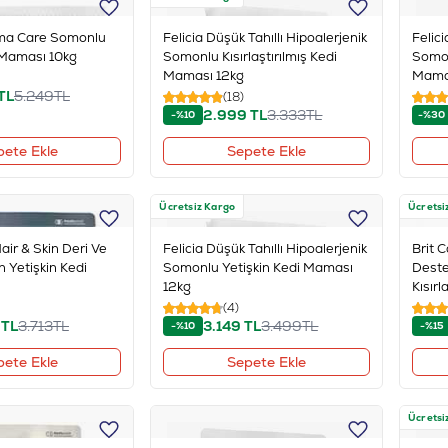
ma Care Somonlu
Felicia Düşük Tahıllı Hipoalerjenik
Felici
 Maması 10kg
Somonlu Kısırlaştırılmış Kedi
Somonl
Maması 12kg
Mama
TL
5.249
TL
(18)
2.999
TL
3.333
TL
-%10
-%30
pete Ekle
Sepete Ekle
Ücretsiz Kargo
Ücretsi
air & Skin Deri Ve
Felicia Düşük Tahıllı Hipoalerjenik
Brit 
in Yetişkin Kedi
Somonlu Yetişkin Kedi Maması
Destek
12kg
Kısırl
(4)
TL
3.713
TL
3.149
TL
3.499
TL
-%10
-%15
pete Ekle
Sepete Ekle
Ücretsi