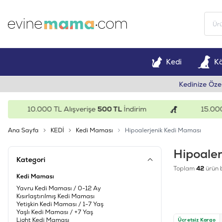
Kedi
K
Kedinize Öze
10.000 TL Alışverişe
500 TL
İndirim
15.000 TL A
Ana Sayfa
KEDİ
Kedi Maması
Hipoalerjenik Kedi Maması
Hipoale
Kategori
Toplam
42
ürün 
Kedi Maması
Yavru Kedi Maması / 0-12 Ay
Kısırlaştırılmış Kedi Maması
Yetişkin Kedi Maması / 1-7 Yaş
Yaşlı Kedi Maması / +7 Yaş
Light Kedi Maması
Ücretsiz Kargo