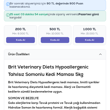
Bir sonraki alışverişiniz için
90
TL değerinde
900
Puan
kazanacaksınız.
25 saat 03 dakika 54 saniye
içinde sipariş verirseniz
Pazartesi günü
kargoda!
200 TL
500 TL
1.000 TL
Min: 6.000 TL
Min: 10.000 TL
Min: 15.000 TL
Kodu Al
Kodu Al
Kodu Al
Ürün Özellikleri
Brit Veterinary Diets Hypoallergenic
Tahılsız Somonlu Kedi Maması 5kg
Brit Veterinary Diets Hypoallergenic kedi maması, limitli içerikler
ile hazırlanmış dieyetetik kedi maması. Alerji ve Dermatitli
kedilerin sürekli beslenmelerine uygun.
SOMON VE BEZELYE
Gıda alerjilerine karşı Tavuk proteini ve Tavuk yağı kullanılmadan
Hidrolize Somon ile hazırlanmış formül. Alerjik bağışıklık sistemi