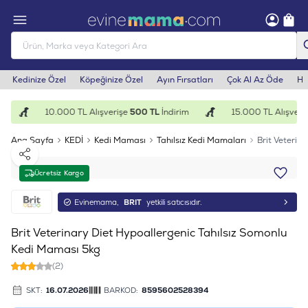
Kedinize Özel
Köpeğinize Özel
Ayın Fırsatları
Çok Al Az Öde
He
10.000 TL Alışverişe
500 TL
İndirim
15.000 TL Alışveriş
Ana Sayfa
KEDİ
Kedi Maması
Tahılsız Kedi Mamaları
Brit Veterin
Paylaş
Ücretsiz Kargo
Evinemama,
BRIT
yetkili satıcısıdır.
Brit Veterinary Diet Hypoallergenic Tahılsız Somonlu
Kedi Maması 5kg
(2)
SKT:
16.07.2026
BARKOD:
8595602528394