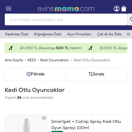
Kedinize Özel
Köpeğinize Özel
Ayın Fırsatları
Çok Al Az Öde
He
10.000 TL Alışverişe
500 TL
İndirim
15.000 TL Alışveriş
Ana Sayfa
KEDİ
Kedi Oyuncakları
Kedi Otlu Oyuncaklar
Filtrele
Sırala
Kedi Otlu Oyuncaklar
Toplam
24
ürün bulunmaktadır.
Smartpet + Catnip Sprey Kedi Otlu
Oyun Spreyi 100ml