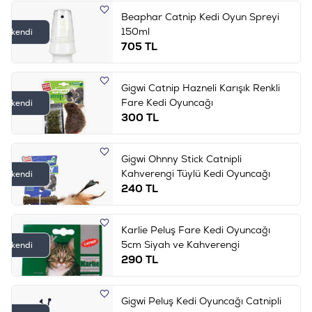
Beaphar Catnip Kedi Oyun Spreyi
150ml
Tükendi
705
TL
Gigwi Catnip Hazneli Karışık Renkli
Fare Kedi Oyuncağı
Tükendi
300
TL
Gigwi Ohnny Stick Catnipli
Kahverengi Tüylü Kedi Oyuncağı
Tükendi
240
TL
Karlie Peluş Fare Kedi Oyuncağı
5cm Siyah ve Kahverengi
Tükendi
290
TL
Gigwi Peluş Kedi Oyuncağı Catnipli