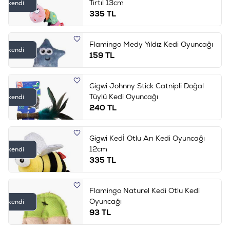
Tırtıl 13cm
Tükendi
335
TL
Flamingo Medy Yıldız Kedi Oyuncağı
Tükendi
159
TL
Gigwi Johnny Stick Catnipli Doğal
Tüylü Kedi Oyuncağı
Tükendi
240
TL
Gigwi Kedİ Otlu Arı Kedi Oyuncağı
12cm
Tükendi
335
TL
Flamingo Naturel Kedi Otlu Kedi
Oyuncağı
Tükendi
93
TL