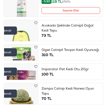
119
TL
-%30
170
TL
Sepete Ekle
Avokado Şeklinde Catnipli Doğal
Kedi Topu
Tükendi
73
TL
Gigwi Catnipli Tavşan Kedi Oyuncağı
Tükendi
310
TL
İmparator Pet Kedi Otu 20gr
Tükendi
100
TL
Zampa Catnip Kedi Nanesi Oyun
Topu
Tükendi
70
TL