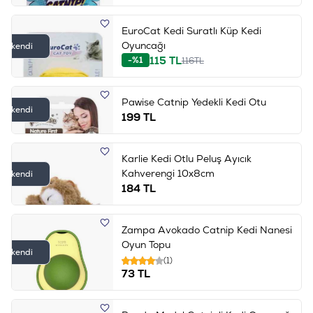
EuroCat Kedi Suratlı Küp Kedi
Oyuncağı
Tükendi
115
TL
-%1
116
TL
Pawise Catnip Yedekli Kedi Otu
Tükendi
199
TL
Karlie Kedi Otlu Peluş Ayıcık
Kahverengi 10x8cm
Tükendi
184
TL
Zampa Avokado Catnip Kedi Nanesi
Oyun Topu
Tükendi
(1)
73
TL