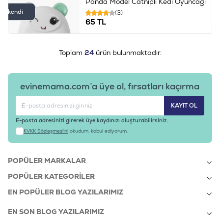
Panda Model Catnipli Kedi Oyuncağı
Tükendi
(3)
65
TL
Toplam
24
ürün bulunmaktadır.
evinemama.com’a üye ol, fırsatları kaçırma
KAYIT OL
E-posta adresinizi girerek üye kaydınızı oluşturabilirsiniz.
KVKK Sözleşmesi'ni
okudum, kabul ediyorum.
POPÜLER MARKALAR
POPÜLER KATEGORILER
EN POPÜLER BLOG YAZILARIMIZ
EN SON BLOG YAZILARIMIZ