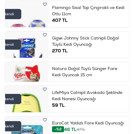
Flamingo Sisal Top Çıngıraklı ve Kedi
Otlu 11cm
Tükendi
407
TL
Gigwi Johnny Stick Catnipli Doğal
Tüylü Kedi Oyuncağı
Tükendi
270
TL
Natura Doğal Tüylü Sünger Fare
Kedi Oyuncak 15 cm
LifeMiya Catnipli Avokado Şeklinde
Kedi Nanesi Oyuncağı
Tükendi
59
TL
EuroCat Yaldızlı Fare Kedi Oyuncağı
Tükendi
46
TL
-%2
47
TL