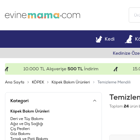
Kedi
K
Kedinize Öze
10.000 TL Alışverişe
500 TL
İndirim
15.000 
Ana Sayfa
KÖPEK
Köpek Bakım Ürünleri
Temizleme Mendili
Temizle
Kategori
Toplam
24
ürün 
Köpek Bakım Ürünleri
Deri ve Tüy Bakımı
Ağız ve Diş Sağlığı
Çiş Pedleri
Göz Bakımı
Tırnak ve Pati Bakımı