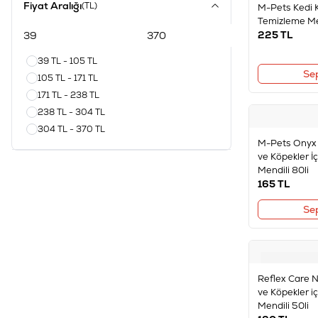
Fiyat Aralığı
(TL)
M-Pets Kedi 
Temizleme Me
225
TL
39 TL - 105 TL
Se
105 TL - 171 TL
171 TL - 238 TL
238 TL - 304 TL
304 TL - 370 TL
M-Pets Onyx 
ve Köpekler İ
Mendili 80li
165
TL
Se
Reflex Care N
ve Köpekler i
Mendili 50li