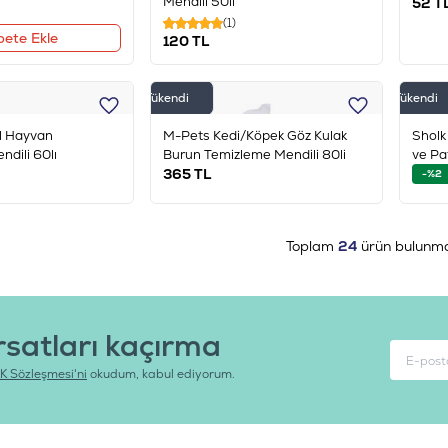
Mendili 50li
52
T
(1)
pete Ekle
120
TL
Tükendi
Tükendi
il Hayvan
M-Pets Kedi/Köpek Göz Kulak
Sholk
dili 60lı
Burun Temizleme Mendili 80li
ve Pa
365
TL
-%2
Toplam
24
ürün bulunma
rsatları kaçırma
K Sözleşmesi'ni
okudum, kabul ediyorum.