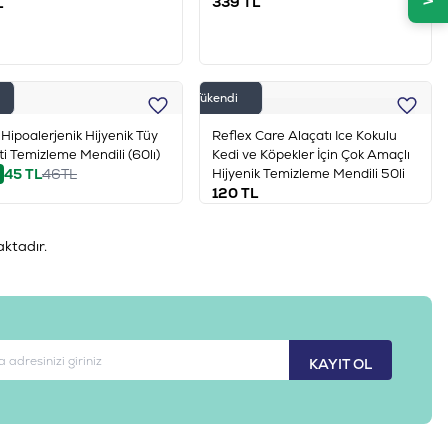
339
TL
L
Tükendi
 Hipoalerjenik Hijyenik Tüy
Reflex Care Alaçatı Ice Kokulu
ti Temizleme Mendili (60lı)
Kedi ve Köpekler İçin Çok Amaçlı
45
TL
46
TL
Hijyenik Temizleme Mendili 50li
120
TL
ktadır.
KAYIT OL