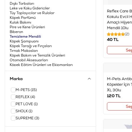
Dışkı Torbaları
Leke ve Koku Gidericiler
Reflex Care 
Tüy Toplayıcılar ve Rulolar
Kokulu Evcil 
Köpek Parfümü
Amaçlı Hijye
Kulak Bakımı
Pire ve Kene Ürünleri
Mendili 10lu
Biberon
(2)
Temizleme Mendili
40
TL
Köpek Şampuanı
Köpek Tarağı ve Fırçaları
Se
Tırnak Makasları
Köpek Bakım ve Temizlik Ürünleri
Otomobil Aksesuarları
Köpek Eğitim Ürünleri ve Ekipmanları
Köpek Tuvaleti ve Aksesuarları
Marka
M-Pets Antiba
Köpekler İçin
M-PETS
(15)
XL 30lu
120
TL
REFLEX
(4)
PET LOVE
(1)
Se
SHOLK
(1)
SUPREME
(3)