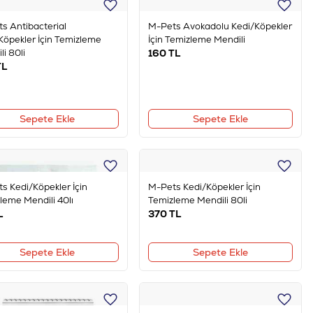
s Antibacterial
M-Pets Avokadolu Kedi/Köpekler
Köpekler İçin Temizleme
İçin Temizleme Mendili
i 80li
160
TL
L
Sepete Ekle
Sepete Ekle
s Kedi/Köpekler İçin
M-Pets Kedi/Köpekler İçin
leme Mendili 40lı
Temizleme Mendili 80li
L
370
TL
Sepete Ekle
Sepete Ekle