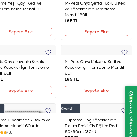
me Yeşil Çaylı Kedi Ve
M-Pets Onyx Şeftali Kokulu Kedi
 Temizleme Mendili 60
ve Köpekler İçin Temizleme
Mendili 80li
L
165
TL
Sepete Ekle
Sepete Ekle
s Onyx Lavanta Kokulu
M-Pets Onyx Kokusuz Kedi ve
ve Köpekler İçin Temizleme
Köpekler İçin Temizleme Mendili
i 80li
80li
L
165
TL
Sepete Ekle
Sepete Ekle
Tükendi
me Hipoalerjenik Bakım ve
Supreme Dog Köpekler İçin
leme Mendili 60 Adet
Ekstra Emici Çiş Eğitim Pedi
60x90cm (30lu)
(3)