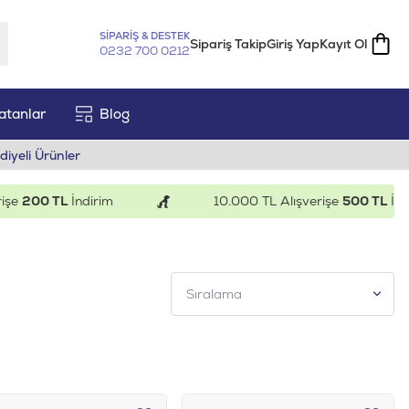
SİPARİŞ & DESTEK
Sipariş Takip
Giriş Yap
Kayıt Ol
0232 700 0212
atanlar
Blog
diyeli Ürünler
200 TL
İndirim
10.000 TL Alışverişe
500 TL
İndirim