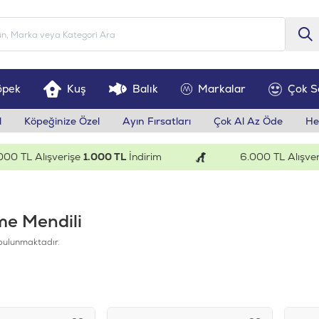
öpek
Kuş
Balık
Markalar
Çok S
l
Köpeğinize Özel
Ayın Fırsatları
Çok Al Az Öde
He
TL Alışverişe
1.000 TL
İndirim
6.000 TL Alışverişe
me Mendili
bulunmaktadır.