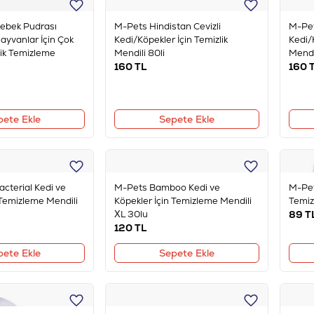
Bebek Pudrası
M-Pets Hindistan Cevizli
M-Pet
Hayvanlar İçin Çok
Kedi/Köpekler İçin Temizlik
Kedi/
nik Temizleme
Mendili 80li
Mendil
160
TL
160
T
pete Ekle
Sepete Ekle
cterial Kedi ve
M-Pets Bamboo Kedi ve
M-Pet
 Temizleme Mendili
Köpekler İçin Temizleme Mendili
Temiz
XL 30lu
89
T
120
TL
pete Ekle
Sepete Ekle