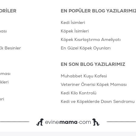
ORILER
EN POPÜLER BLOG YAZILARIMI
Kedi İsimleri
ası
Köpek İsimleri
Köpek Kısırlaştırma Ameliyatı
Ek Besinler
En Güzel Köpek Oyunları
EN SON BLOG YAZILARIMIZ
aması
Muhabbet Kuşu Kafesi
leri
Veteriner Önerisi Köpek Maması
Kedi Kilo Kontrolü
ri
Kedi ve Köpeklerde Down Sendromu