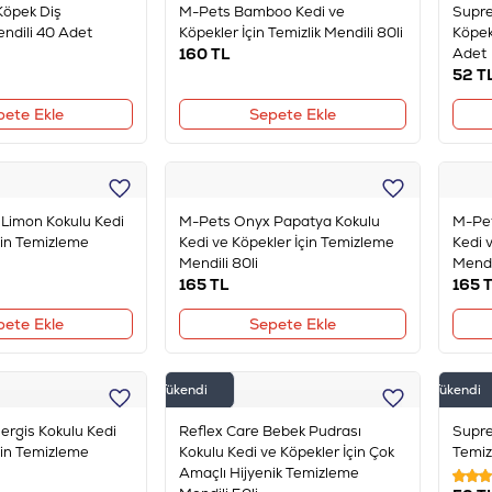
Köpek Diş
M-Pets Bamboo Kedi ve
Supre
ndili 40 Adet
Köpekler İçin Temizlik Mendili 80li
Köpek
160
TL
Adet
52
T
pete Ekle
Sepete Ekle
Limon Kokulu Kedi
M-Pets Onyx Papatya Kokulu
M-Pet
çin Temizleme
Kedi ve Köpekler İçin Temizleme
Kedi 
Mendili 80li
Mendil
165
TL
165
T
pete Ekle
Sepete Ekle
Tükendi
Tükendi
ergis Kokulu Kedi
Reflex Care Bebek Pudrası
Supre
çin Temizleme
Kokulu Kedi ve Köpekler İçin Çok
Temiz
Amaçlı Hijyenik Temizleme