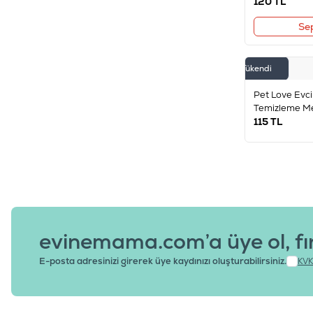
120
TL
Se
Tükendi
Pet Love Evc
Temizleme Men
115
TL
evinemama.com’a üye ol, fı
E-posta adresinizi girerek üye kaydınızı oluşturabilirsiniz.
KVK