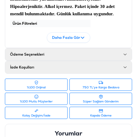
Hipoalerjeniktir. Alkol içermez. Paket içinde 30 adet
mendil bulunmaktadır. Günlük kullanıma uygundur.
Ürün Filtreleri
Barkod
:
6953182731597
Daha Fazla Gör
Tedarikçi Ürün Kodu
:
60102399
Ödeme Seçenekleri
İade Koşulları
%100 Orijinal
750 TL'ye Kargo Bedava
%100 Mutlu Müşteriler
Süper Sağlam Gönderim
Kolay Değişim/İade
Kapıda Ödeme
Yorumlar