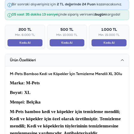
Bir sonraki alışverişiniz için
2
TL değerinde
24
Puan
kazanacaksınız.
05 saat 35 dakika 13 saniye
içinde sipariş verirseniz
bugün
kargoda!
200 TL
500 TL
1.000 TL
Min: 6.000 TL
Min: 10.000 TL
Min: 15.000 TL
Kodu Al
Kodu Al
Kodu Al
Ürün Özellikleri
M-Pets Bamboo Kedi ve Köpekler İçin Temizleme Mendili XL 30lu
Marka
: M-Pets
Boyut:
XL
Menşei:
Belçika
M-Pets bamboo kedi ve köpekler için temizleme mendili;
Kedi ve köpekler için özel olarak üretilmiştir.
Temizleme
mendili;
Kedi ve köpeklerin tüylerininin temizlenmesine
nemlenmesine yardımcıdır. Antibakteriyeldir.