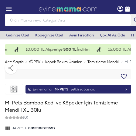
Kedinize Özel
Köpeğinize Özel
Ayın Fırsatları
Çok Al Az Öde
He
rim
10.000 TL Alışverişe
500 TL
İndirim
15.000 TL Alışv
Ana Sayfa
KÖPEK
Köpek Bakım Ürünleri
Temizleme Mendili
M-Pets
Paylaş
Evinemama,
M-PETS
yetkili satıcısıdır.
M-Pets Bamboo Kedi ve Köpekler İçin Temizleme
Mendili XL 30lu
(0)
BARKOD:
6953182731597