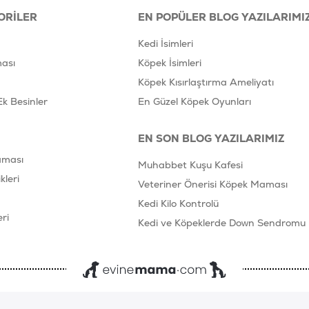
ORILER
EN POPÜLER BLOG YAZILARIMI
Kedi İsimleri
ası
Köpek İsimleri
Köpek Kısırlaştırma Ameliyatı
Ek Besinler
En Güzel Köpek Oyunları
EN SON BLOG YAZILARIMIZ
aması
Muhabbet Kuşu Kafesi
leri
Veteriner Önerisi Köpek Maması
Kedi Kilo Kontrolü
ri
Kedi ve Köpeklerde Down Sendromu