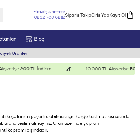
SİPARİŞ & DESTEK
Sipariş Takip
Giriş Yap
Kayıt Ol
0232 700 0212
atanlar
Blog
diyeli Ürünler
ışverişe
200 TL
İndirim
10.000 TL Alışverişe
500 T
nti koşullarının geçerli olabilmesi için kargo teslimatı esnasında
k ürünü teslim almayınız. Ürün üzerinde yapılan
anti kapsamı dışındadır.