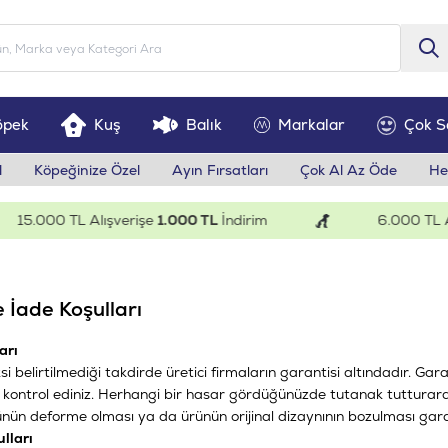
öpek
Kuş
Balık
Markalar
Çok S
l
Köpeğinize Özel
Ayın Fırsatları
Çok Al Az Öde
He
15.000 TL Alışverişe
1.000 TL
İndirim
6.000 TL Al
 İade Koşulları
arı
i belirtilmediği takdirde üretici firmaların garantisi altındadır. Gara
kontrol ediniz. Herhangi bir hasar gördüğünüzde tutanak tutturara
ürünün deforme olması ya da ürünün orijinal dizaynının bozulması gar
lları