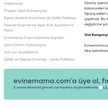
Sitemiz üzerin
Hakkımızda
bölümünden bizi
Proplan Opet Kampanyası
Sipariş edilen
Kişisel Verilerin Korunması Ve Gizlilik Politikası
yapılmaz. Bu d
değiştirme şar
İnternet Erişimlerine İlişkin KVK Aydınlatma
Metni
Site Kampanya
Evinemama Puanı Kazanma Koşulları
Iyzico İndirim Kampanyası
Evinemama.com
Aksi belirtilm
Sizin İçin Seçtiklerimiz
Gizlilik ve Ödeme Güvenliği - Çerez Politikası
evinemama.com’a üye ol, fı
E-posta adresinizi girerek üye kaydınızı oluşturabilirsiniz.
KVK