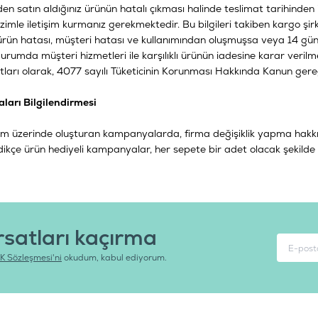
den satın aldığınız ürünün hatalı çıkması halinde teslimat tarihinden
mle iletişim kurmanız gerekmektedir. Bu bilgileri takiben kargo şirketi 
 ürün hatası, müşteri hatası ve kullanımından oluşmuşsa veya 14 günl
urumda müşteri hizmetleri ile karşılıklı ürünün iadesine karar veril
tları olarak, 4077 sayılı Tüketicinin Korunması Hakkında Kanun gere
ları Bilgilendirmesi
 üzerinde oluşturan kampanyalarda, firma değişiklik yapma hakkın
edikçe ürün hediyeli kampanyalar, her sepete bir adet olacak şekil
rsatları kaçırma
K Sözleşmesi'ni
okudum, kabul ediyorum.