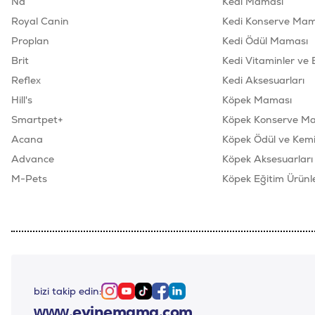
Nd
Kedi Maması
Royal Canin
Kedi Konserve Mam
Proplan
Kedi Ödül Maması
Brit
Kedi Vitaminler ve 
Reflex
Kedi Aksesuarları
Hill's
Köpek Maması
Smartpet+
Köpek Konserve M
Acana
Köpek Ödül ve Kemik
Advance
Köpek Aksesuarları
M-Pets
Köpek Eğitim Ürünle
bizi takip edin:
Instagram
Youtube
Tiktok
Facebook
Linkedin
www.evinemama.com