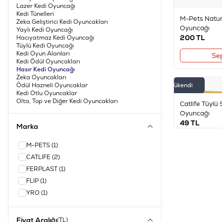
Lazer Kedi Oyuncağı
Kedi Tünelleri
M-Pets Natur
Zeka Geliştirici Kedi Oyuncakları
Oyuncağı
Yaylı Kedi Oyuncağı
200
TL
Hacıyatmaz Kedi Oyuncağı
Tüylü Kedi Oyuncağı
Kedi Oyun Alanları
Se
Kedi Ödül Oyuncakları
Hasır Kedi Oyuncağı
Zeka Oyuncakları
Ödül Hazneli Oyuncaklar
Tükendi
Kedi Otlu Oyuncaklar
Olta, Top ve Diğer Kedi Oyuncakları
Catlife Tüylü S
Oyuncağı
49
TL
Marka
M-PETS
(1)
CATLIFE
(2)
FERPLAST
(1)
FLIP
(1)
YRO
(1)
Fiyat Aralığı
(TL)