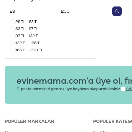
29 TL - 63 TL
63 TL - 97 TL
97 TL - 132 TL
132 TL - 166 TL
166 TL - 200 TL
evinemama.com’a üye ol, fı
E-posta adresinizi girerek üye kaydınızı oluşturabilirsiniz.
KVK
POPÜLER MARKALAR
POPÜLER KATEG