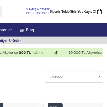
SİPARİŞ & DESTEK
Sipariş Takip
Giriş Yap
Kayıt Ol
0232 700 0212
atanlar
Blog
diyeli Ürünler
lışverişe
200 TL
İndirim
10.000 TL Alışverişe
500 