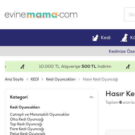
Kedi
K
Kedinize Öze
10.000 TL Alışverişe
500 TL
İndirim
Ana Sayfa
KEDİ
Kedi Oyuncakları
Hasır Kedi Oyuncağı
Hasır K
Kategori
Toplam
6
ürün b
Kedi Oyuncakları
Catnipli ve Matatabili Oyuncaklar
Olta Kedi Oyuncağı
Top Kedi Oyuncağı
Fare Kedi Oyuncağı
Peluş Kedi Oyuncağı