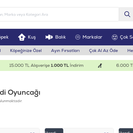
öpek
Kuş
Balık
Markalar
Çok S
l
Köpeğinize Özel
Ayın Fırsatları
Çok Al Az Öde
He
15.000 TL Alışverişe
1.000 TL
İndirim
6.000 TL A
edi Oyuncağı
ulunmaktadır.