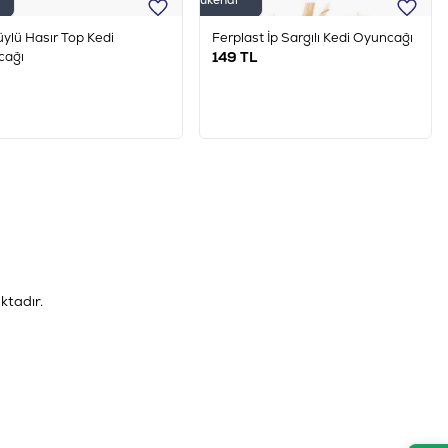
Tükendi
üylü Hasır Top Kedi
Ferplast İp Sargılı Kedi Oyuncağı
cağı
149
TL
tadır.