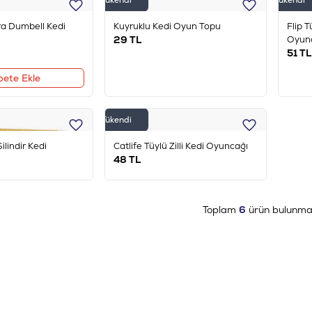
Tükendi
Tükendi
a Dumbell Kedi
Kuyruklu Kedi Oyun Topu
Flip T
29
TL
Oyun
51
TL
pete Ekle
Tükendi
ilindir Kedi
Catlife Tüylü Zilli Kedi Oyuncağı
48
TL
Toplam
6
ürün bulunmak