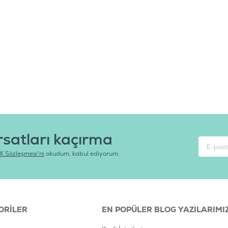
rsatları kaçırma
K Sözleşmesi'ni
okudum, kabul ediyorum.
ORILER
EN POPÜLER BLOG YAZILARIMI