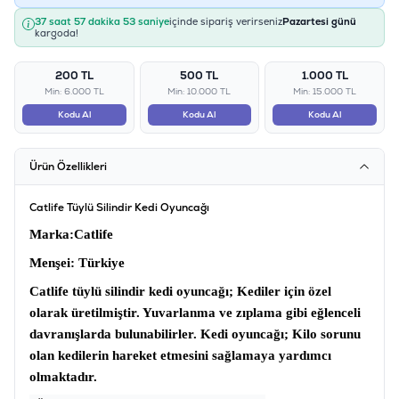
37 saat 57 dakika 53 saniye
içinde sipariş verirseniz
Pazartesi günü
kargoda!
200 TL
500 TL
1.000 TL
Min: 6.000 TL
Min: 10.000 TL
Min: 15.000 TL
Kodu Al
Kodu Al
Kodu Al
Ürün Özellikleri
Catlife Tüylü Silindir Kedi Oyuncağı
Marka
:Catlife
Menşei:
Türkiye
Catlife tüylü silindir kedi oyuncağı;
Kediler için özel
olarak üretilmiştir. Yuvarlanma ve zıplama gibi eğlenceli
davranışlarda bulunabilirler.
Kedi oyuncağı
; Kilo sorunu
olan kedilerin hareket etmesini sağlamaya yardımcı
olmaktadır.