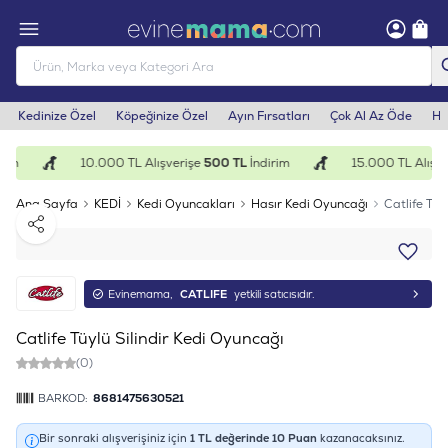
Kedinize Özel
Köpeğinize Özel
Ayın Fırsatları
Çok Al Az Öde
He
rim
10.000 TL Alışverişe
500 TL
İndirim
15.000 TL Alışve
Ana Sayfa
KEDİ
Kedi Oyuncakları
Hasır Kedi Oyuncağı
Catlife Tüy
Paylaş
Evinemama,
CATLIFE
yetkili satıcısıdır.
Catlife Tüylü Silindir Kedi Oyuncağı
(0)
BARKOD:
8681475630521
Bir sonraki alışverişiniz için
1
TL değerinde
10
Puan
kazanacaksınız.