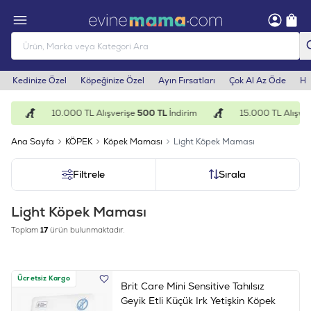
Kedinize Özel
Köpeğinize Özel
Ayın Fırsatları
Çok Al Az Öde
He
10.000 TL Alışverişe
500 TL
İndirim
15.000 TL Alışveri
Ana Sayfa
KÖPEK
Köpek Maması
Light Köpek Maması
Filtrele
Sırala
Light Köpek Maması
Toplam
17
ürün bulunmaktadır.
Ücretsiz Kargo
Brit Care Mini Sensitive Tahılsız
Geyik Etli Küçük Irk Yetişkin Köpek