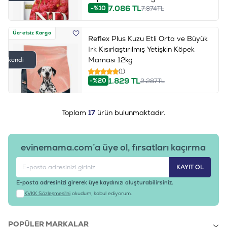
7.086
TL
-%10
7.874
TL
Ücretsiz Kargo
Reflex Plus Kuzu Etli Orta ve Büyük
Irk Kısırlaştırılmış Yetişkin Köpek
Maması 12kg
Tükendi
(1)
1.829
TL
-%20
2.287
TL
Toplam
17
ürün bulunmaktadır.
evinemama.com’a üye ol, fırsatları kaçırma
KAYIT OL
E-posta adresinizi girerek üye kaydınızı oluşturabilirsiniz.
KVKK Sözleşmesi'ni
okudum, kabul ediyorum.
POPÜLER MARKALAR