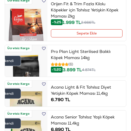
Ücretsiz Kargo
Orijen Fit & Trim Fazla Kilolu
Köpekler için Tahılsız Yetişkin Köpek
Maması 2kg
1.999
TL
-%25
2.666
TL
Sepete Ekle
Ücretsiz Kargo
Pro Plan Light Sterilised Balıklı
Köpek Maması 14kg
Tükendi
(6)
3.899
TL
-%20
4.874
TL
Ücretsiz Kargo
Acana Light & Fit Tahılsız Diyet
Yetişkin Köpek Maması 11,4kg
Tükendi
6.790
TL
Ücretsiz Kargo
Acana Senior Tahılsız Yaşlı Köpek
Maması 11,4kg
Tükendi
6.890
TL