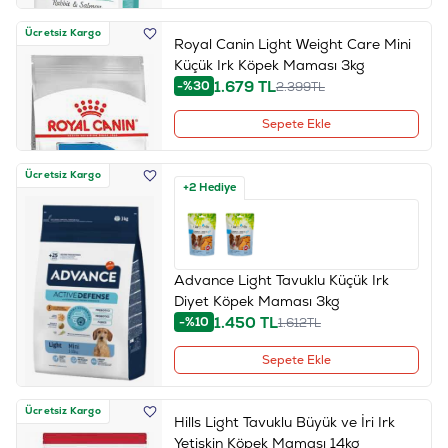
Ücretsiz Kargo
Royal Canin Light Weight Care Mini
Küçük Irk Köpek Maması 3kg
1.679
TL
-%30
2.399
TL
Sepete Ekle
Ücretsiz Kargo
+2 Hediye
Advance Light Tavuklu Küçük Irk
Diyet Köpek Maması 3kg
1.450
TL
-%10
1.612
TL
Sepete Ekle
Ücretsiz Kargo
Hills Light Tavuklu Büyük ve İri Irk
Yetişkin Köpek Maması 14kg