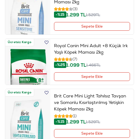
Maması 2kg
(3)
1.299
TL
-%15
1.529
TL
Sepete Ekle
Ücretsiz Kargo
Royal Canin Mini Adult +8 Küçük Irk
Yaşlı Köpek Maması 2kg
(7)
1.099
TL
-%25
1.466
TL
Sepete Ekle
Ücretsiz Kargo
Brit Care Mini Light Tahılsız Tavşan
ve Somonlu Kısırlaştırılmış Yetişkin
Köpek Maması 2kg
(1)
1.299
TL
-%15
1.529
TL
Sepete Ekle