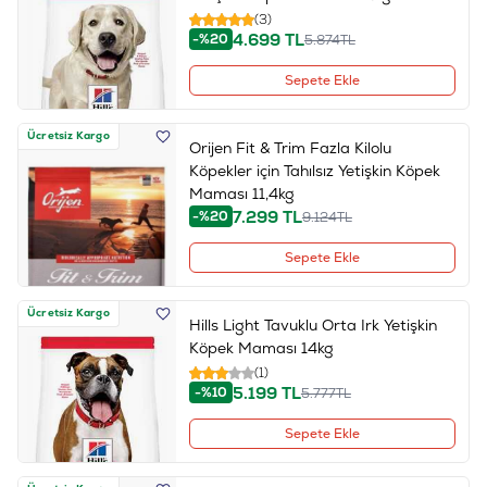
(3)
4.699
TL
-%20
5.874
TL
Sepete Ekle
Ücretsiz Kargo
Orijen Fit & Trim Fazla Kilolu
Köpekler için Tahılsız Yetişkin Köpek
Maması 11,4kg
7.299
TL
-%20
9.124
TL
Sepete Ekle
Ücretsiz Kargo
Hills Light Tavuklu Orta Irk Yetişkin
Köpek Maması 14kg
(1)
5.199
TL
-%10
5.777
TL
Sepete Ekle