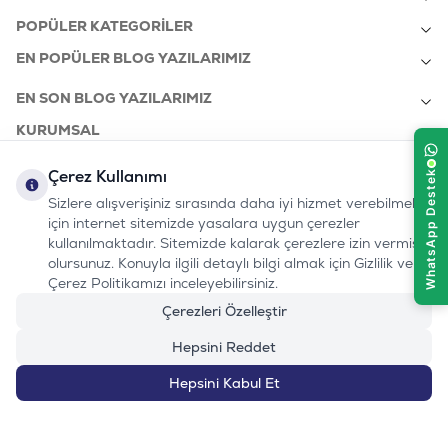
POPÜLER KATEGORILER
EN POPÜLER BLOG YAZILARIMIZ
EN SON BLOG YAZILARIMIZ
KURUMSAL
Çerez Kullanımı
Sizlere alışverişiniz sırasında daha iyi hizmet verebilmek
bizi takip edin:
0232 7000 212
için internet sitemizde yasalara uygun çerezler
%100 MUTLU
Instagram
Youtube
Tiktok
Facebook
Linkedin
www.evinemama.com
MÜŞTERI HATTI
kullanılmaktadır. Sitemizde kalarak çerezlere izin vermiş
pati@evinemama.com
(haftaiçi 09.00-17.00)
olursunuz. Konuyla ilgili detaylı bilgi almak için Gizlilik ve
Çerez Politikamızı inceleyebilirsiniz.
Çerezleri Özelleştir
Hepsini Reddet
Hepsini Kabul Et