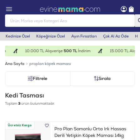
Kedinize Özel
Köpeğinize Özel
Ayın Fırsatları
Çok Al Az Öde
He
rim
10.000 TL Alışverişe
500 TL
İndirim
15.000 TL Alışve
Ana Sayfa
proplan köpek maması
Filtrele
Sırala
Kedi Tasması
Toplam
3
ürün bulunmaktadır.
Ücretsiz Kargo
Pro Plan Somonlu Orta Irk Hassas
Derili Yetişkin Köpek Maması 14kg