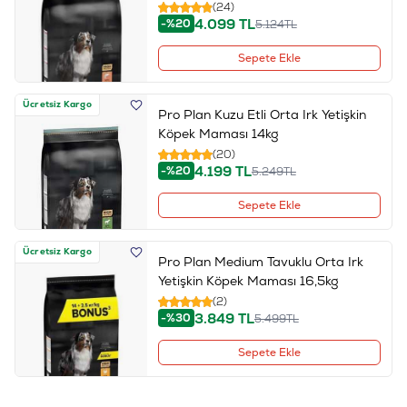
(24)
4.099
TL
-%20
5.124
TL
Sepete Ekle
Ücretsiz Kargo
Pro Plan Kuzu Etli Orta Irk Yetişkin
Köpek Maması 14kg
(20)
4.199
TL
-%20
5.249
TL
Sepete Ekle
Ücretsiz Kargo
Pro Plan Medium Tavuklu Orta Irk
Yetişkin Köpek Maması 16,5kg
(2)
3.849
TL
-%30
5.499
TL
Sepete Ekle