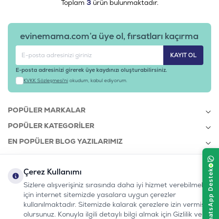
Toplam
3
ürün bulunmaktadır.
evinemama.com’a üye ol, fırsatları kaçırma
KAYIT OL
E-posta adresinizi girerek üye kaydınızı oluşturabilirsiniz.
KVKK Sözleşmesi'ni
okudum, kabul ediyorum.
POPÜLER MARKALAR
POPÜLER KATEGORILER
EN POPÜLER BLOG YAZILARIMIZ
EN SON BLOG YAZILARIMIZ
Çerez Kullanımı
KURUMSAL
Sizlere alışverişiniz sırasında daha iyi hizmet verebilmek
için internet sitemizde yasalara uygun çerezler
kullanılmaktadır. Sitemizde kalarak çerezlere izin vermiş
bizi takip edin:
olursunuz. Konuyla ilgili detaylı bilgi almak için Gizlilik ve
0232 7000 212