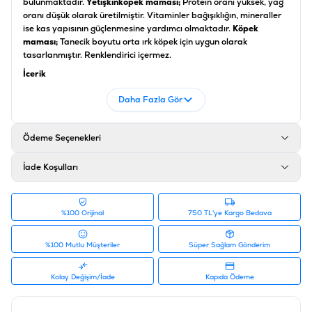
bulunmaktadır.
Yetişkin
köpek maması;
Protein oranı yüksek, yağ
oranı düşük olarak üretilmiştir. Vitaminler bağışıklığın, mineraller
ise kas yapısının güçlenmesine yardımcı olmaktadır.
Köpek
maması;
Tanecik boyutu orta ırk köpek için uygun olarak
tasarlanmıştır. Renklendirici içermez.
İçerik
Somon, pirinç, mısır gluteni, karışık tokoferollerle korunmuş
Daha Fazla Gör
hayvansal yağlar, mısır, mineraller, pancar posası, selüloz,
kalsiyum fosfat, sodyum klorür, tuz, vitaminler ve mineraller
Ödeme Seçenekleri
Ürün Filtreleri
İçerik
:
Balıklı, Somonlu
İade Koşulları
Irk Boyutu
:
Orta Irk / Medium, Büyük Irk / Maxi
Ürün Ağırlığı
:
12 KG ve Üzeri
Barkod
:
7613035120464
%100 Orijinal
750 TL'ye Kargo Bedava
Tedarikçi Ürün Kodu
:
12367239
Ürün Etiketleri
%100 Mutlu Müşteriler
Süper Sağlam Gönderim
#proplan köpek maması
Kolay Değişim/İade
Kapıda Ödeme