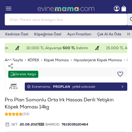
Kedinize Özel
Köpeğinize Özel
Ayın Fırsatları
Çok Al Az Öde
He
irim
10.000 TL Alışverişe
500 TL
İndirim
15.000 TL Alışv
Ana Sayfa
KÖPEK
Köpek Maması
Hipoalerjenik Köpek Maması
Pro
Paylaş
Ücretsiz Kargo
Evinemama,
PROPLAN
yetkili satıcısıdır.
Pro Plan Somonlu Orta Irk Hassas Derili Yetişkin
Köpek Maması 14kg
(24)
SKT:
20.06.2027
BARKOD:
7613035120464