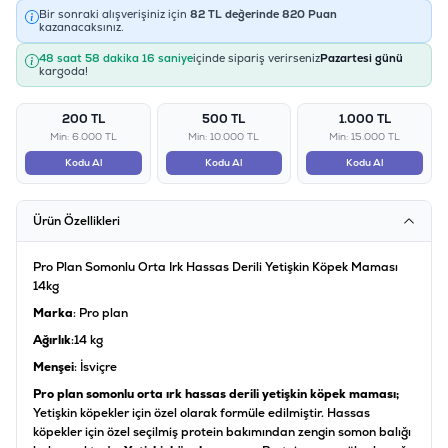
Bir sonraki alışverişiniz için
82
TL değerinde
820
Puan
kazanacaksınız.
48 saat 58 dakika 15 saniye
içinde sipariş verirseniz
Pazartesi günü
kargoda!
200 TL
500 TL
1.000 TL
Min: 6.000 TL
Min: 10.000 TL
Min: 15.000 TL
Kodu Al
Kodu Al
Kodu Al
Ürün Özellikleri
Pro Plan Somonlu Orta Irk Hassas Derili Yetişkin Köpek Maması
14kg
Marka
: Pro plan
Ağırlık
:14 kg
Menşei
: İsviçre
Pro plan somonlu orta ırk hassas derili yetişkin köpek maması;
Yetişkin köpekler için özel olarak formüle edilmiştir. Hassas
köpekler için özel seçilmiş protein bakımından zengin somon balığı