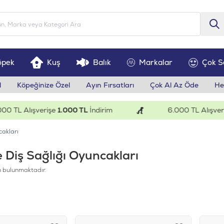
öpek
Kuş
Balık
Markalar
Çok S
l
Köpeğinize Özel
Ayın Fırsatları
Çok Al Az Öde
He
L Alışverişe
1.000 TL
İndirim
6.000 TL Alışverişe
2
cakları
ve Diş Sağlığı Oyuncakları
 bulunmaktadır.