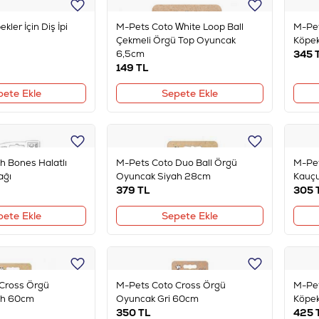
kler İçin Diş İpi
M-Pets Coto White Loop Ball
M-Pet
Çekmeli Örgü Top Oyuncak
Köpek
6,5cm
345
149
TL
pete Ekle
Sepete Ekle
h Bones Halatlı
M-Pets Coto Duo Ball Örgü
M-Pet
ağı
Oyuncak Siyah 28cm
Kauçu
379
TL
305
pete Ekle
Sepete Ekle
Cross Örgü
M-Pets Coto Cross Örgü
M-Pet
ah 60cm
Oyuncak Gri 60cm
Köpek
350
TL
425