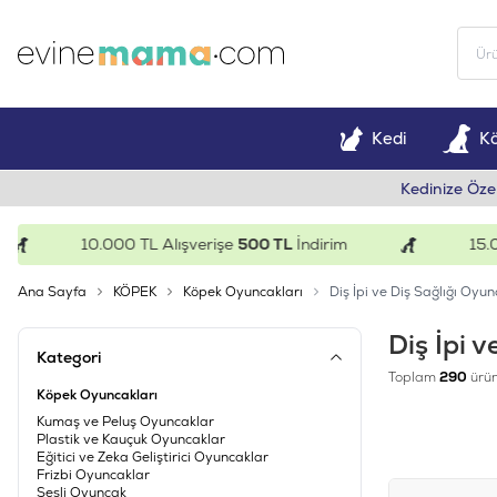
Kedi
K
Kedinize Öze
10.000 TL Alışverişe
500 TL
İndirim
15.000 T
Ana Sayfa
KÖPEK
Köpek Oyuncakları
Diş İpi ve Diş Sağlığı Oyun
Diş İpi 
Kategori
Toplam
290
ürün
Köpek Oyuncakları
Kumaş ve Peluş Oyuncaklar
Plastik ve Kauçuk Oyuncaklar
Eğitici ve Zeka Geliştirici Oyuncaklar
Frizbi Oyuncaklar
Sesli Oyuncak