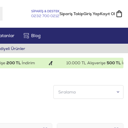
SİPARİŞ & DESTEK
Sipariş Takip
Giriş Yap
Kayıt Ol
0232 700 0212
atanlar
Blog
diyeli Ürünler
00 TL
İndirim
10.000 TL Alışverişe
500 TL
İndirim