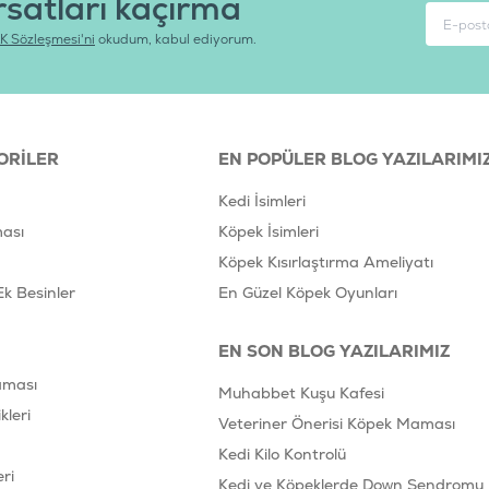
rsatları kaçırma
K Sözleşmesi'ni
okudum, kabul ediyorum.
ORILER
EN POPÜLER BLOG YAZILARIMI
Kedi İsimleri
ası
Köpek İsimleri
Köpek Kısırlaştırma Ameliyatı
Ek Besinler
En Güzel Köpek Oyunları
EN SON BLOG YAZILARIMIZ
aması
Muhabbet Kuşu Kafesi
leri
Veteriner Önerisi Köpek Maması
Kedi Kilo Kontrolü
ri
Kedi ve Köpeklerde Down Sendromu