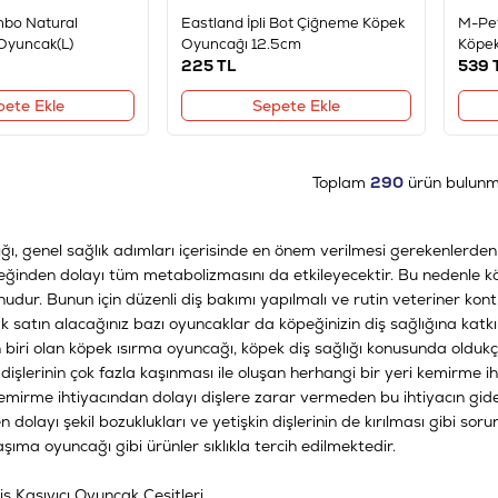
bo Natural
Eastland İpli Bot Çiğneme Köpek
M-Pet
 Oyuncak(L)
Oyuncağı 12.5cm
Köpek
225
TL
539
pete Ekle
Sepete Ekle
Toplam
290
ürün bulunm
ğı, genel sağlık adımları içerisinde en önem verilmesi gerekenlerden 
inden dolayı tüm metabolizmasını da etkileyecektir. Bu nedenle köpe
udur. Bunun için düzenli diş bakımı yapılmalı ve rutin veteriner kont
k satın alacağınız bazı oyuncaklar da köpeğinizin diş sağlığına katkı
iri olan köpek ısırma oyuncağı, köpek diş sağlığı konusunda oldukça 
 dişlerinin çok fazla kaşınması ile oluşan herhangi bir yeri kemirme ih
 kemirme ihtiyacından dolayı dişlere zarar vermeden bu ihtiyacın gid
 dolayı şekil bozuklukları ve yetişkin dişlerinin de kırılması gibi sorun
şıma oyuncağı gibi ürünler sıklıkla tercih edilmektedir.
iş Kaşıyıcı Oyuncak Çeşitleri