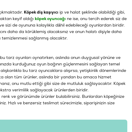
 çıkmaktadır.
Köpek diş kaşıyıcı
ip ve halat şeklinde olabildiği gibi,
aktan keyif aldığı
köpek oyuncağı
ne ise, onu tercih ederek siz de
ve sizi de oyununa kolaylıkla dâhil edebileceği oyunlardan biridir.
cını daha da körüklemiş olacaksınız ve onun halatı dişiyle daha
a temizlenmesi sağlanmış olacaktır.
çin bu tarz oyunları oynatırken, aslında onun duygusal yönüne ve
 aranızda kurduğunuz oyun bağının güçlenmesini sağlayan temel
lışkanlıkla bu tarz oyuncaklara alışırsa, yetişkinlik dönemlerinde
ışta olan tüm ürünler, aslında bir yandan bu amaca hizmet
manız, onu mutlu ettiği gibi size de mutluluk sağlayacaktır. Köpek
stra verimlilik sağlayacak ürünlerden biridir.
 renk ve görünümde ürünler bulabilirsiniz. Bunlardan köpeğinize
z. Hızlı ve benzersiz teslimat sürecimizle, siparişinizin size