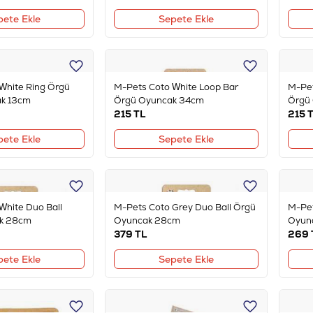
pete Ekle
Sepete Ekle
White Ring Örgü
M-Pets Coto White Loop Bar
M-Pet
ak 13cm
Örgü Oyuncak 34cm
Örgü
215
TL
215
T
pete Ekle
Sepete Ekle
White Duo Ball
M-Pets Coto Grey Duo Ball Örgü
M-Pet
k 28cm
Oyuncak 28cm
Oyun
379
TL
269
pete Ekle
Sepete Ekle