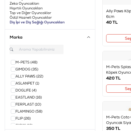
Zeka Oyuncakları
Hışırtılı Oyuncakları
Ally Paws Köpe
Top ve Diğer Oyuncaklar
6cm
Ödül Hazneli Oyuncaklar
40
TL
Diş İpi ve Diş Sağlığı Oyuncakları
Marka
Se
M-PETS
(48)
M-Pets Splas
GIMDOG
(35)
Köpek Oyunc
ALLY PAWS
(22)
420
TL
ASLANPET
(1)
Se
DOGLIFE
(4)
EASTLAND
(16)
FERPLAST
(10)
FLAMINGO
(58)
M-Pets Coto 
FLIP
(26)
Oyuncak Siy
GIGWI
(12)
350
TL