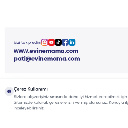
bizi takip edin:
Instagram
Youtube
Tiktok
Facebook
Linkedin
www.evinemama.com
pati@evinemama.com
Çerez Kullanımı
Sizlere alışverişiniz sırasında daha iyi hizmet verebilmek içi
Sitemizde kalarak çerezlere izin vermiş olursunuz. Konuyla ilgil
inceleyebilirsiniz.