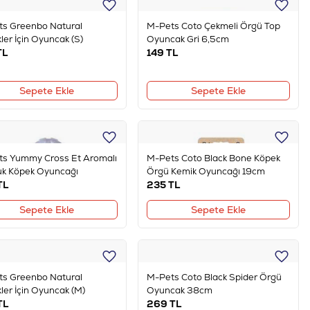
s Greenbo Natural
M-Pets Coto Çekmeli Örgü Top
ler İçin Oyuncak (S)
Oyuncak Gri 6,5cm
TL
149
TL
Sepete Ekle
Sepete Ekle
s Yummy Cross Et Aromalı
M-Pets Coto Black Bone Köpek
k Köpek Oyuncağı
Örgü Kemik Oyuncağı 19cm
TL
235
TL
Sepete Ekle
Sepete Ekle
s Greenbo Natural
M-Pets Coto Black Spider Örgü
ler İçin Oyuncak (M)
Oyuncak 38cm
TL
269
TL