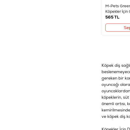
M-Pets Green
Köpekler İçin
565
TL
Se
Köpek diş sağlı
beslenemeyeceğ
gereken bir kon
oyuncağı olara
oyuncaklardan b
köpeklerin, süt
önemli artısı,
kemirilmesinden
ve köpek diş ka
Köpekler İçin D