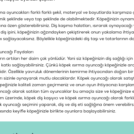
ma oyuncakları farklı farklı şekil, materyal ve boyutlarda karşımıza
emik şeklinde veya top şeklinde de olabilmektedir. Köpeğinizin oynam
ına özen gösterebilirsiniz. Diş kaşıma halatları, ısırarak oynayacağı 
 diş ipini, köpeğinizin ağzındayken çekiştirerek onun yakalama ihtiya
 sağlayacaksınız. Böylelikle köpeğinizdeki diş taşı ve tatarlarının d
uncağı Faydaları
ın artıları her daim çok yönlüdür. Yani siz köpeğinizin diş sağlığı i
de katkı sağlayabilirsiniz. Çünkü köpek ısırma oyuncağı köpeğinizle
dir. Özellikle yavruluk dönemlerinin kemirme ihtiyacından doğan bir a
rı sizinle oynayarak mutlu olacaklardır. Köpek oyuncağı olarak sat
eğinizle kaliteli zaman geçirmeniz ve onun oyun ihtiyacınızı karşıla
ncağı olarak satılan tüm oyuncaklar bu amaçla size ve köpeğinize ek
üzerinde, köpek diş kaşıyıcı ve köpek ısırma oyuncağı olarak farklı
oyuncağı seçimini yaparak, diş ve diş eti sağlığına önem verebilirsini
ında keyifle köpeğinizle birlikte oyunlara başlayabilirsiniz.