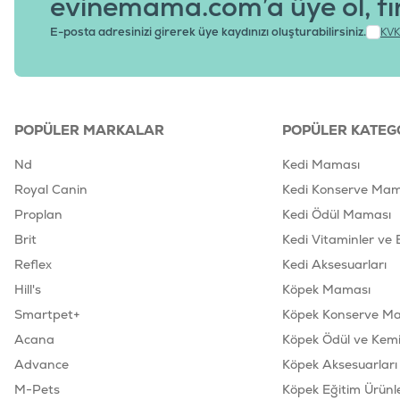
evinemama.com’a üye ol, fı
E-posta adresinizi girerek üye kaydınızı oluşturabilirsiniz.
KVK
POPÜLER MARKALAR
POPÜLER KATEG
Nd
Kedi Maması
Royal Canin
Kedi Konserve Mam
Proplan
Kedi Ödül Maması
Brit
Kedi Vitaminler ve 
Reflex
Kedi Aksesuarları
Hill's
Köpek Maması
Smartpet+
Köpek Konserve M
Acana
Köpek Ödül ve Kemik
Advance
Köpek Aksesuarları
M-Pets
Köpek Eğitim Ürünle