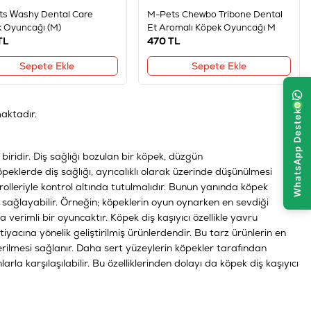
s Washy Dental Care
M-Pets Chewbo Tribone Dental
 Oyuncağı (M)
Et Aromalı Köpek Oyuncağı M
TL
470
TL
Sepete Ekle
Sepete Ekle
aktadır.
biridir. Diş sağlığı bozulan bir köpek, düzgün
klerde diş sağlığı, ayrıcalıklı olarak üzerinde düşünülmesi
rolleriyle kontrol altında tutulmalıdır. Bunun yanında köpek
 sağlayabilir. Örneğin; köpeklerin oyun oynarken en sevdiği
verimli bir oyuncaktır. Köpek diş kaşıyıcı özellikle yavru
tiyacına yönelik geliştirilmiş ürünlerdendir. Bu tarz ürünlerin en
erilmesi sağlanır. Daha sert yüzeylerin köpekler tarafından
larla karşılaşılabilir. Bu özelliklerinden dolayı da köpek diş kaşıyıcı