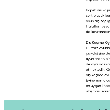
Köpek diş kaşı
sert plastik k
onun diş sağlığ
Halatları veya
da kavramasını
Diş Kaşıma Oy
Bu tarz oyunlar
psikolojisine 
oyunlardan biri
de aynı oyunla
etmektedir. Köp
diş kaşıma oyu
Evinemama.com 
en uygun köpek 
ulaşması sonras