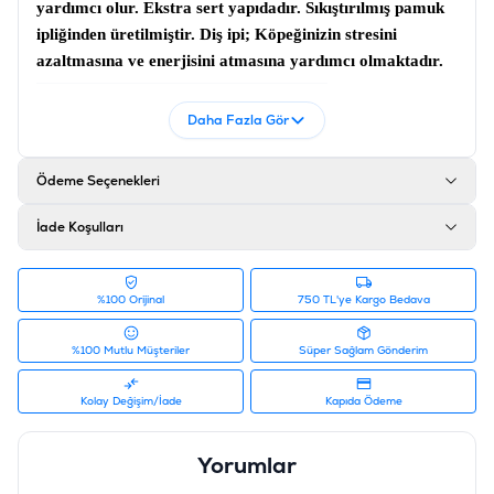
yardımcı olur. Ekstra sert yapıdadır. Sıkıştırılmış pamuk
ipliğinden üretilmiştir.
Diş ipi;
Köpeğinizin stresini
azaltmasına ve enerjisini atmasına yardımcı olmaktadır.
Ürün Filtreleri
Daha Fazla Gör
Barkod
:
8681475636189
Tedarikçi Ürün Kodu
:
10614
Ödeme Seçenekleri
İade Koşulları
%100 Orijinal
750 TL'ye Kargo Bedava
%100 Mutlu Müşteriler
Süper Sağlam Gönderim
Kolay Değişim/İade
Kapıda Ödeme
Yorumlar