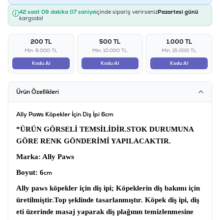
42 saat 09 dakika 07 saniye
içinde sipariş verirseniz
Pazartesi günü
kargoda!
200 TL
500 TL
1.000 TL
Min: 6.000 TL
Min: 10.000 TL
Min: 15.000 TL
Kodu Al
Kodu Al
Kodu Al
Ürün Özellikleri
Ally Paws Köpekler İçin Diş İpi 6cm
*ÜRÜN GÖRSELİ TEMSİLİDİR.STOK DURUMUNA
GÖRE RENK GÖNDERİMİ YAPILACAKTIR.
Marka
: Ally Paws
Boyut:
6
cm
Ally paws köpekler için diş ipi;
Köpeklerin diş bakımı için
üretilmiştir.
Top şeklinde tasarlanmıştır.
Köpek diş ipi,
diş
eti üzerinde masaj yaparak diş plağının temizlenmesine