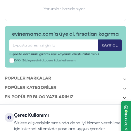
Yorumlar hazırlanıyor...
evinemama.com’a üye ol, fırsatları kaçırma
KAYIT OL
E-posta adresinizi girerek üye kaydınızı oluşturabilirsiniz.
KVKK Sözleşmesi'ni
okudum, kabul ediyorum.
POPÜLER MARKALAR
POPÜLER KATEGORILER
EN POPÜLER BLOG YAZILARIMIZ
EN SON BLOG YAZILARIMIZ
Çerez Kullanımı
KURUMSAL
Sizlere alışverişiniz sırasında daha iyi hizmet verebilmek
için internet sitemizde yasalara uygun çerezler