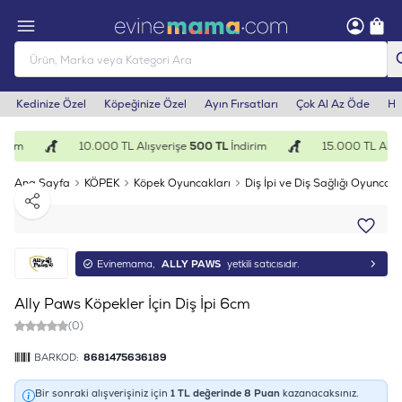
Kedinize Özel
Köpeğinize Özel
Ayın Fırsatları
Çok Al Az Öde
He
irim
10.000 TL Alışverişe
500 TL
İndirim
15.000 TL Alışv
Ana Sayfa
KÖPEK
Köpek Oyuncakları
Diş İpi ve Diş Sağlığı Oyuncakl
Paylaş
Evinemama,
ALLY PAWS
yetkili satıcısıdır.
Ally Paws Köpekler İçin Diş İpi 6cm
(0)
BARKOD:
8681475636189
Bir sonraki alışverişiniz için
1
TL değerinde
8
Puan
kazanacaksınız.