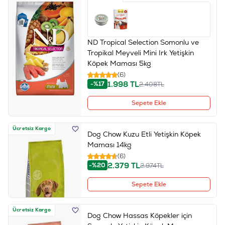
ND Tropical Selection Somonlu ve
Tropikal Meyveli Mini Irk Yetişkin
Köpek Maması 5kg
(6)
1.998
TL
-%17
2.408
TL
Sepete Ekle
Ücretsiz Kargo
Dog Chow Kuzu Etli Yetişkin Köpek
Maması 14kg
(6)
2.379
TL
-%20
2.974
TL
Sepete Ekle
Ücretsiz Kargo
Dog Chow Hassas Köpekler için