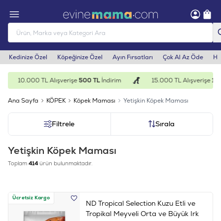
Kedinize Özel
Köpeğinize Özel
Ayın Fırsatları
Çok Al Az Öde
He
10.000 TL Alışverişe
500 TL
İndirim
15.000 TL Alışverişe
1.000 
Ana Sayfa
KÖPEK
Köpek Maması
Yetişkin Köpek Maması
Filtrele
Sırala
Yetişkin Köpek Maması
Toplam
414
ürün bulunmaktadır.
Ücretsiz Kargo
ND Tropical Selection Kuzu Etli ve
Tropikal Meyveli Orta ve Büyük Irk