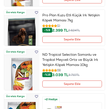
Ücretsiz Kargo
Pro Plan Kuzu Etli Küçük Irk Yetişkin
Köpek Maması 7kg
(1)
2.399
TL
-%9
2.624
TL
Sepete Ekle
Ücretsiz Kargo
ND Tropical Selection Somonlu ve
Tropikal Meyveli Orta ve Büyük Irk
Yetişkin Köpek Maması 10kg
(9)
3.039
TL
-%18
3.710
TL
Sepete Ekle
Ücretsiz Kargo
+2 Hediye