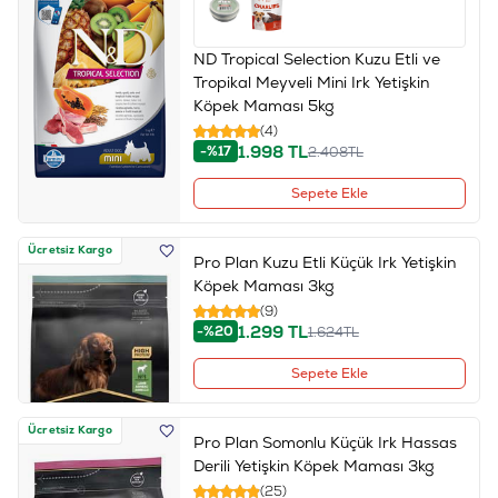
ND Tropical Selection Kuzu Etli ve
Tropikal Meyveli Mini Irk Yetişkin
Köpek Maması 5kg
(4)
1.998
TL
-%17
2.408
TL
Sepete Ekle
Ücretsiz Kargo
Pro Plan Kuzu Etli Küçük Irk Yetişkin
Köpek Maması 3kg
(9)
1.299
TL
-%20
1.624
TL
Sepete Ekle
Ücretsiz Kargo
Pro Plan Somonlu Küçük Irk Hassas
Derili Yetişkin Köpek Maması 3kg
(25)