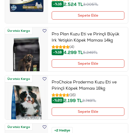
2.524
TL
-%16
3.005
TL
Sepete Ekle
Ücretsiz Kargo
Pro Plan Kuzu Eti ve Pirinçli Büyük
Irk Yetişkin Köpek Maması 14kg
(4)
4.299
TL
-%18
5.249
TL
Sepete Ekle
Ücretsiz Kargo
ProChoice Proderma Kuzu Eti ve
Pirinçli Köpek Maması 18kg
(16)
2.199
TL
-%20
2.749
TL
Sepete Ekle
Ücretsiz Kargo
+2 Hediye