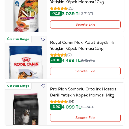
Yetişkin Köpek Maması 10kg
(13)
3.039
TL
-%18
3.710
TL
Sepete Ekle
Ücretsiz Kargo
Royal Canin Maxi Adult Büyük Irk
Yetişkin Köpek Maması 15kg
(7)
4.499
TL
-%30
6.428
TL
Sepete Ekle
Ücretsiz Kargo
Pro Plan Somonlu Orta Irk Hassas
Derili Yetişkin Köpek Maması 14kg
(24)
4.099
TL
-%20
5.124
TL
Sepete Ekle