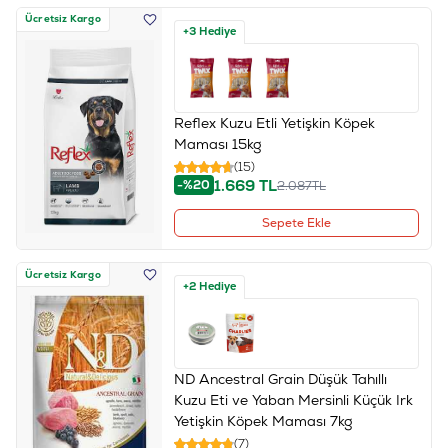
Ücretsiz Kargo
+3 Hediye
Reflex Kuzu Etli Yetişkin Köpek
Maması 15kg
(15)
1.669
TL
-%20
2.087
TL
Sepete Ekle
Ücretsiz Kargo
+2 Hediye
ND Ancestral Grain Düşük Tahıllı
Kuzu Eti ve Yaban Mersinli Küçük Irk
Yetişkin Köpek Maması 7kg
(7)