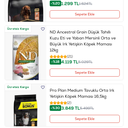
1.299
TL
-%20
1.624
TL
Sepete Ekle
Ücretsiz Kargo
ND Ancestral Grain Düşük Tahıllı
Kuzu Eti ve Yaban Mersinli Orta ve
Büyük Irk Yetişkin Köpek Maması
12kg
(21)
4.119
TL
-%18
5.029
TL
Sepete Ekle
Ücretsiz Kargo
Pro Plan Medium Tavuklu Orta Irk
Yetişkin Köpek Maması 16,5kg
(2)
3.849
TL
-%30
5.499
TL
Sepete Ekle