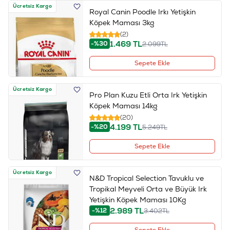
Ücretsiz Kargo
Royal Canin Poodle Irkı Yetişkin
Köpek Maması 3kg
(2)
1.469
TL
-%30
2.099
TL
Sepete Ekle
Ücretsiz Kargo
Pro Plan Kuzu Etli Orta Irk Yetişkin
Köpek Maması 14kg
(20)
4.199
TL
-%20
5.249
TL
Sepete Ekle
Ücretsiz Kargo
N&D Tropical Selection Tavuklu ve
Tropikal Meyveli Orta ve Büyük Irk
Yetişkin Köpek Maması 10Kg
2.989
TL
-%12
3.402
TL
Sepete Ekle