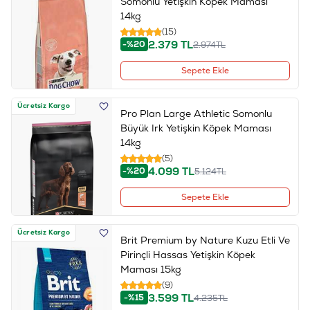
Somonlu Yetişkin Köpek Maması
14kg
(15)
2.379
TL
-%20
2.974
TL
Sepete Ekle
Ücretsiz Kargo
Pro Plan Large Athletic Somonlu
Büyük Irk Yetişkin Köpek Maması
14kg
(5)
4.099
TL
-%20
5.124
TL
Sepete Ekle
Ücretsiz Kargo
Brit Premium by Nature Kuzu Etli Ve
Pirinçli Hassas Yetişkin Köpek
Maması 15kg
(9)
3.599
TL
-%15
4.235
TL