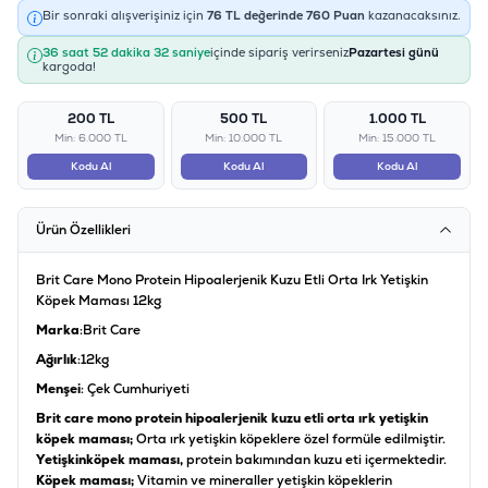
Bir sonraki alışverişiniz için
76
TL değerinde
760
Puan
kazanacaksınız.
36 saat 52 dakika 31 saniye
içinde sipariş verirseniz
Pazartesi günü
kargoda!
200 TL
500 TL
1.000 TL
Min: 6.000 TL
Min: 10.000 TL
Min: 15.000 TL
Kodu Al
Kodu Al
Kodu Al
Ürün Özellikleri
Brit Care Mono Protein Hipoalerjenik Kuzu Etli Orta Irk Yetişkin
Köpek Maması 12kg
Marka
:Brit Care
Ağırlık
:12kg
Menşei
: Çek Cumhuriyeti
Brit care mono protein hipoalerjenik kuzu etli orta ırk yetişkin
köpek maması;
Orta ırk yetişkin köpeklere özel formüle edilmiştir.
Yetişkin
köpek maması,
protein bakımından kuzu eti içermektedir.
Köpek maması;
Vitamin ve mineraller yetişkin köpeklerin