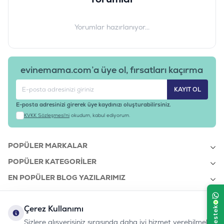
3.820 kcal/kg, Metabolize enerji 3810 kcal/kg
Ürün Filtreleri
Yorumlar hazırlanıyor...
Irk Boyutu
:
Orta Irk / Medium
Ürün Ağırlığı
:
12 KG ve Üzeri
Barkod
:
8595602559015
evinemama.com’a üye ol, fırsatları kaçırma
Tedarikçi Ürün Kodu
:
B72216
KAYIT OL
E-posta adresinizi girerek üye kaydınızı oluşturabilirsiniz.
KVKK Sözleşmesi'ni
okudum, kabul ediyorum.
POPÜLER MARKALAR
POPÜLER KATEGORILER
EN POPÜLER BLOG YAZILARIMIZ
EN SON BLOG YAZILARIMIZ
Çerez Kullanımı
KURUMSAL
Sizlere alışverişiniz sırasında daha iyi hizmet verebilmek