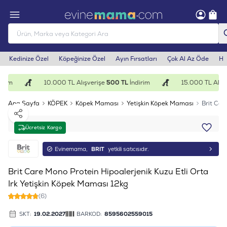
Kedinize Özel
Köpeğinize Özel
Ayın Fırsatları
Çok Al Az Öde
He
irim
10.000 TL Alışverişe
500 TL
İndirim
15.000 TL Alışv
Ana Sayfa
KÖPEK
Köpek Maması
Yetişkin Köpek Maması
Brit Car
Paylaş
Ücretsiz Kargo
Evinemama,
BRIT
yetkili satıcısıdır.
Brit Care Mono Protein Hipoalerjenik Kuzu Etli Orta
Irk Yetişkin Köpek Maması 12kg
(6)
SKT:
19.02.2027
BARKOD:
8595602559015