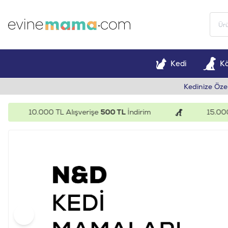
Kedi
K
Kedinize Öze
10.000 TL Alışverişe
500 TL
İndirim
15.000 TL Alış