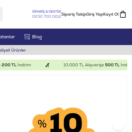
SİPARİŞ & DESTEK
Sipariş Takip
Giriş Yap
Kayıt Ol
0232 700 0212
atanlar
Blog
diyeli Ürünler
İndirim
10.000 TL Alışverişe
500 TL
İndirim