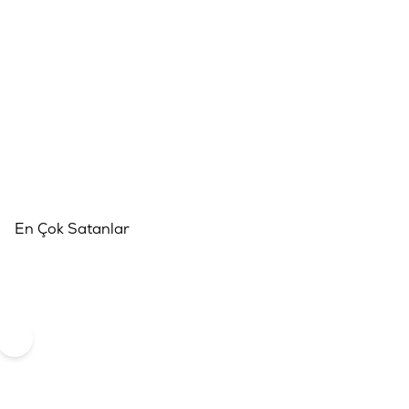
En Çok Satanlar
Ücretsiz Kargo
+1 Hediye
Gourmet Gold Kıyılmış 
Kedi Konservesi 85gr
(1)
Pro Plan Somonlu Kısırlaştırılmış Kedi
249
TL
416
T
-%40
Maması 3kg
(83)
1.399
TL
1.866
TL
-%25