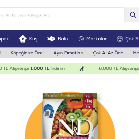
öpek
Kuş
Balık
Markalar
Çok S
l
Köpeğinize Özel
Ayın Fırsatları
Çok Al Az Öde
He
verişe
1.000 TL
İndirim
6.000 TL Alışverişe
200 TL