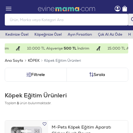
Kedinize Özel
Köpeğinize Özel
Ayın Fırsatları
Çok Al Az Öde
He
irim
10.000 TL Alışverişe
500 TL
İndirim
15.000 TL Alışv
Ana Sayfa
KÖPEK
Köpek Eğitim Ürünleri
Filtrele
Sırala
Köpek Eğitim Ürünleri
Toplam
1
ürün bulunmaktadır.
M-Pets Köpek Eğitim Aparatı