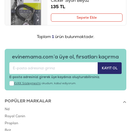
Clicker Siyah Beyaz
135
TL
Sepete Ekle
Toplam
1
ürün bulunmaktadır.
evinemama.com’a üye ol, fırsatları kaçırma
KAYIT OL
E-posta adresinizi girerek üye kaydınızı oluşturabilirsiniz.
KVKK Sözleşmesi'ni
okudum, kabul ediyorum.
POPÜLER MARKALAR
Nd
Royal Canin
Proplan
Brit