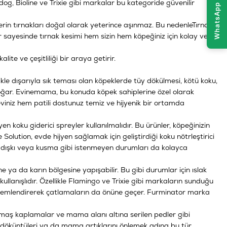
Gimdog, Bioline ve Trixie gibi markalar bu kategoride güvenilir
rin tırnakları doğal olarak yeterince aşınmaz. Bu nedenle
Tırnak
r sayesinde tırnak kesimi hem sizin hem köpeğiniz için kolay ve
ite ve çeşitliliği bir araya getirir.
likle dışarıyla sık teması olan köpeklerde tüy dökülmesi, kötü koku,
ı doğar. Evinemama, bu konuda köpek sahiplerine özel olarak
iniz hem patili dostunuz temiz ve hijyenik bir ortamda
n koku giderici spreyler kullanılmalıdır. Bu ürünler, köpeğinizin
 Solution
, evde hijyen sağlamak için geliştirdiği koku nötrleştirici
ar, dışkı veya kusma gibi istenmeyen durumları da kolayca
e ya da karın bölgesine yapışabilir. Bu gibi durumlar için ıslak
lanışlıdır. Özellikle Flamingo ve Trixie gibi markaların sunduğu
 nemlendirerek çatlamaların da önüne geçer. Furminator marka
 kumaş kaplamalar ve mama alanı altına serilen pedler gibi
u döküntüleri ya da mama artıklarını önlemek adına bu tür