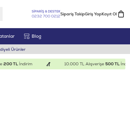
SİPARİŞ & DESTEK
Sipariş Takip
Giriş Yap
Kayıt Ol
0232 700 0212
atanlar
Blog
diyeli Ürünler
TL
İndirim
10.000 TL Alışverişe
500 TL
İndirim