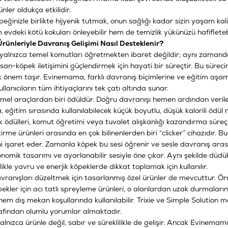
nler oldukça etkilidir.
peğinizle birlikte hijyenik tutmak, onun sağlığı kadar sizin yaşam ka
 evdeki kötü kokuları önleyebilir hem de temizlik yükünüzü hafifletebi
rünleriyle Davranış Gelişimi Nasıl Desteklenir?
 yalnızca temel komutları öğretmekten ibaret değildir; aynı zaman
an-köpek iletişimini güçlendirmek için hayati bir süreçtir. Bu sürecin 
k önem taşır. Evinemama, farklı davranış biçimlerine ve eğitim aşa
ullanıcıların tüm ihtiyaçlarını tek çatı altında sunar.
mel araçlardan biri ödüldür. Doğru davranışı hemen ardından verilen
ğitim sırasında kullanılabilecek küçük boyutlu, düşük kalorili ödül 
k ödülleri, komut öğretimi veya tuvalet alışkanlığı kazandırma süreçler
irme ürünleri arasında en çok bilinenlerden biri “clicker” cihazıdır. Bu
ni işaret eder. Zamanla köpek bu sesi öğrenir ve sesle davranış ar
rgonomik tasarımı ve ayarlanabilir sesiyle öne çıkar. Aynı şekilde d
likle yavru ve enerjik köpeklerde dikkat toplamak için kullanılır.
ranışları düzeltmek için tasarlanmış özel ürünler de mevcuttur. Örne
kler için acı tatlı spreyleme ürünleri, o alanlardan uzak durmalarını
em dış mekan koşullarında kullanılabilir. Trixie ve Simple Solution ma
arafından olumlu yorumlar almaktadır.
alnızca ürünle değil, sabır ve süreklilikle de gelişir. Ancak Evinem