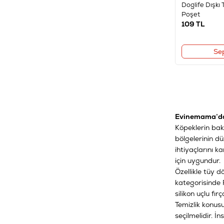
Doglife Dışkı 
ZAMPA
(7)
Poşet
109
TL
Se
Evinemama’da 
Köpeklerin bakım
bölgelerinin d
ihtiyaçlarını k
için uygundur.
Özellikle tüy 
kategorisinde F
silikon uçlu fır
Temizlik konus
seçilmelidir. 