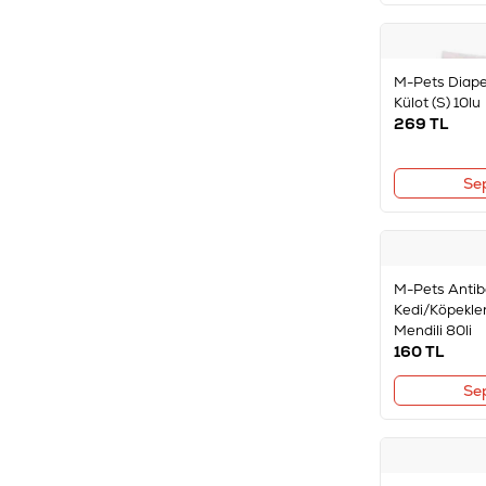
FURMINATOR
(15)
KARLIE
(21)
LIONPET
(4)
M-Pets Diaper
MENFORSAN
(5)
Külot (S) 10lu
NUNBELL
(1)
269
TL
PATICARE
(1)
PAWISE
(15)
Se
PET LOVE
(12)
PET PRETTY
(1)
PET VOGUE
(1)
PETS
(2)
M-Pets Antib
PETS FAMİLY
(2)
Kedi/Köpekler
PUFFY LOVE
(2)
Mendili 80li
SHOLK
(2)
160
TL
SIMPLE SOLUTION
(7)
Se
SUPREME
(3)
TRIXIE
(62)
VERSELE-LAGA
(2)
YRO
(5)