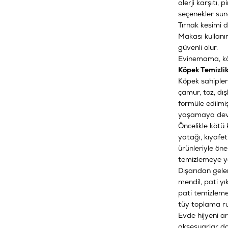
alerji karşıtı, 
seçenekler sun
Tırnak kesimi 
Makası
kullanı
güvenli olur.
Evinemama, köpe
Köpek Temizli
Köpek sahipleri
çamur, toz, dış
formüle edilmi
yaşamaya dev
Öncelikle kötü 
yatağı, kıyafet
ürünleriyle öne
temizlemeye ya
Dışarıdan gelen
mendil, pati y
pati temizleme
tüy toplama rulo
Evde hijyeni a
aksesuarlar da