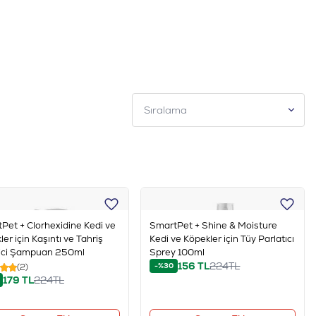
Çiş Pedleri
Göz Bakımı
Pet + Clorhexidine Kedi ve
SmartPet + Shine & Moisture
er için Kaşıntı ve Tahriş
Kedi ve Köpekler için Tüy Parlatıcı
ici Şampuan 250ml
Sprey 100ml
156
TL
224
TL
-%30
(2)
179
TL
224
TL