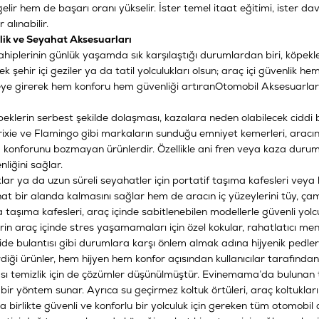
 gelir hem de başarı oranı yükselir. İster temel itaat eğitimi, ister
 alınabilir.
lik ve Seyahat Aksesuarları
hiplerinin günlük yaşamda sık karşılaştığı durumlardan biri, köpekler
rek şehir içi geziler ya da tatil yolculukları olsun; araç içi güvenl
ye girerek hem konforu hem güvenliği artıran
Otomobil Aksesuarlar
eklerin serbest şekilde dolaşması, kazalara neden olabilecek ciddi bi
Trixie ve Flamingo gibi markaların sunduğu emniyet kemerleri, arac
 konforunu bozmayan ürünlerdir. Özellikle ani fren veya kaza duru
nliğini sağlar.
lar ya da uzun süreli seyahatler için portatif taşıma kafesleri veya
hat bir alanda kalmasını sağlar hem de aracın iç yüzeylerini tüy, ça
 taşıma kafesleri, araç içinde sabitlenebilen modellerle güvenli yolc
in araç içinde stres yaşamamaları için özel kokular, rahatlatıcı mendi
de bulantısı gibi durumlara karşı önlem almak adına hijyenik pedler 
diği ürünler, hem hijyen hem konfor açısından kullanıcılar tarafından s
ı temizlik için de çözümler düşünülmüştür. Evinemama’da bulunan tü
 bir yöntem sunar. Ayrıca su geçirmez koltuk örtüleri, araç koltuklar
la birlikte güvenli ve konforlu bir yolculuk için gereken tüm otomob