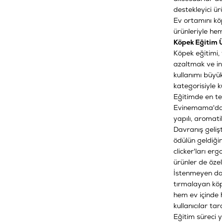
destekleyici ürü
Ev ortamını kö
ürünleriyle hem
Köpek Eğitim Ü
Köpek eğitimi,
azaltmak ve ins
kullanımı büyü
kategorisiyle k
Eğitimde en te
Evinemama'da, e
yapılı, aromati
Davranış gelişt
ödülün geldiği
clicker'ları e
ürünler de özel
İstenmeyen dav
tırmalayan köpe
hem ev içinde h
kullanıcılar t
Eğitim süreci y