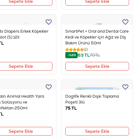
Sepete Ekle
Sepete Ekle
s Diapers Erkek Köpekler
SmartPet + Oral and Dental Care
ülot (S) 12li
Kedi ve Köpekler için Ağız ve Diş
TL
Bakım Ürünü 50ml
(1)
63
TL
79
TL
-%20
Sepete Ekle
Sepete Ekle
alin Animal Health Yara
Doglife Renkli Dışkı Toplama
 Solüsyonu ve
Poşeti 3lü
nfektan 250ml
75
TL
TL
Sepete Ekle
Sepete Ekle