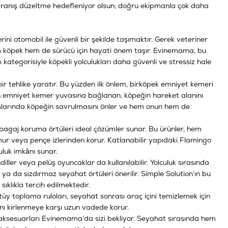
 davranış düzeltme hedefleniyor olsun; doğru ekipmanla çok daha
ini otomobil ile güvenli bir şekilde taşımaktır. Gerek veteriner
ik hem köpek hem de sürücü için hayati önem taşır. Evinemama, bu
ı
kategorisiyle köpekli yolculukları daha güvenli ve stressiz hale
r tehlike yaratır. Bu yüzden ilk önlem, bir
köpek emniyet kemeri
ın emniyet kemer yuvasına bağlanan, köpeğin hareket alanını
mlarında köpeğin savrulmasını önler ve hem onun hem de
 bagaj koruma örtüleri ideal çözümler sunar. Bu ürünler, hem
mur veya pençe izlerinden korur. Katlanabilir yapıdaki Flamingo
uluk imkânı sunar.
ller veya pelüş oyuncaklar da kullanılabilir. Yolculuk sırasında
ya da sızdırmaz seyahat örtüleri önerilir. Simple Solution’ın bu
ıklıkla tercih edilmektedir.
y toplama ruloları, seyahat sonrası araç içini temizlemek için
ını kirlenmeye karşı uzun vadede korur.
il aksesuarları Evinemama’da sizi bekliyor. Seyahat sırasında hem