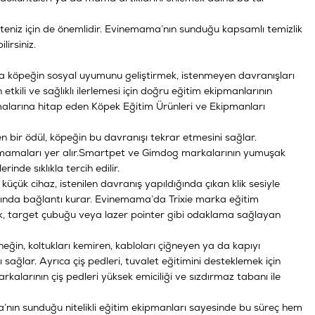
liteniz için de önemlidir. Evinemama’nın sunduğu kapsamlı temizlik
lirsiniz.
da köpeğin sosyal uyumunu geliştirmek, istenmeyen davranışları
etkili ve sağlıklı ilerlemesi için doğru eğitim ekipmanlarının
malarına hitap eden Köpek Eğitim Ürünleri ve Ekipmanları
 bir ödül, köpeğin bu davranışı tekrar etmesini sağlar.
mamaları yer alır.
Smartpet
ve
Gimdog
markalarının yumuşak
inde sıklıkla tercih edilir.
 küçük cihaz, istenilen davranış yapıldığında çıkan klik sesiyle
asında bağlantı kurar. Evinemama’da Trixie marka eğitim
üdük, target çubuğu veya lazer pointer gibi odaklama sağlayan
ğin, koltukları kemiren, kabloları çiğneyen ya da kapıyı
 sağlar. Ayrıca çiş pedleri, tuvalet eğitimini desteklemek için
rkalarının çiş pedleri yüksek emiciliği ve sızdırmaz tabanı ile
ama’nın sunduğu nitelikli eğitim ekipmanları sayesinde bu süreç hem