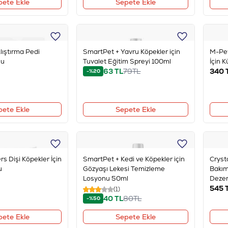
pete Ekle
Sepete Ekle
lıştırma Pedi
SmartPet + Yavru Köpekler için
M-Pet
lu
Tuvalet Eğitim Spreyi 100ml
İçin K
63
TL
79
TL
340
-%20
pete Ekle
Sepete Ekle
s Dişi Köpekler İçin
SmartPet + Kedi ve Köpekler için
Cryst
u
Gözyaşı Lekesi Temizleme
Bakım
Losyonu 50ml
Deze
545
(1)
40
TL
80
TL
-%50
pete Ekle
Sepete Ekle