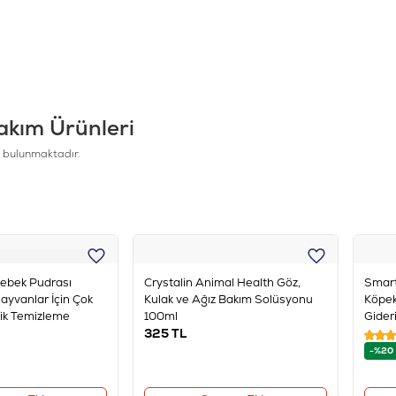
 ve Tüy Bakımı
Ağız ve Diş Sağlığı
akım Ürünleri
 bulunmaktadır.
Bebek Pudrası
Crystalin Animal Health Göz,
Smart
Hayvanlar İçin Çok
Kulak ve Ağız Bakım Solüsyonu
Köpekl
nik Temizleme
100ml
Gider
325
TL
-%20