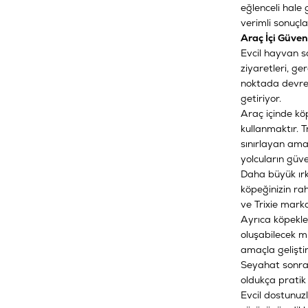
eğlenceli hale
verimli sonuçlar
Araç İçi Güven
Evcil hayvan sa
ziyaretleri, ge
noktada devre
getiriyor.
Araç içinde köp
kullanmaktır. 
sınırlayan ama
yolcuların güve
Daha büyük ırk
köpeğinizin ra
ve Trixie marka
Ayrıca köpekler
oluşabilecek mi
amaçla geliştir
Seyahat sonras
oldukça pratik
Evcil dostunuz