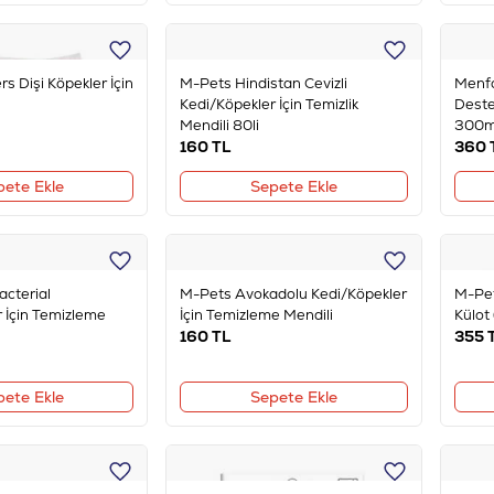
s Dişi Köpekler İçin
M-Pets Hindistan Cevizli
Menfo
Kedi/Köpekler İçin Temizlik
Deste
Mendili 80li
300m
160
TL
360
pete Ekle
Sepete Ekle
acterial
M-Pets Avokadolu Kedi/Köpekler
M-Pet
 İçin Temizleme
İçin Temizleme Mendili
Külot 
160
TL
355
pete Ekle
Sepete Ekle