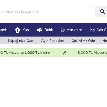
öpek
Kuş
Balık
Markalar
Çok S
l
Köpeğinize Özel
Ayın Fırsatları
Çok Al Az Öde
He
ışverişe
1.000 TL
İndirim
6.000 TL Alışverişe
200 