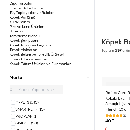
Dışkı Torbaları
Leke ve Koku Gidericiler
Tüy Toplayıcılar ve Rulolar
Köpek Parfümü
Kulak Bakımı
Pire ve Kene Ürünleri
Deri
Biberon
Temizleme Mendili
Köpek B
Köpek Şampuanı
Köpek Tarağı ve Fırçaları
Tırnak Makasları
Toplam
597
ürün
Köpek Bakım ve Temizlik Ürünleri
Otomobil Aksesuarları
Köpek Eğitim Ürünleri ve Ekipmanları
Köpek Tuvaleti ve Aksesuarları
Marka
Reflex Care 
Kokulu Evcil 
M-PETS
(143)
Amaçlı Hijye
Mendili 10lu
SMARTPET +
(15)
(2)
PROPLAN
(1)
40
TL
GIMDOG
(53)