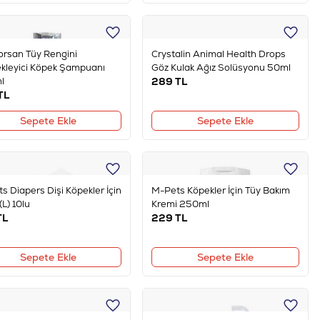
rsan Tüy Rengini
Crystalin Animal Health Drops
kleyici Köpek Şampuanı
Göz Kulak Ağız Solüsyonu 50ml
l
289
TL
TL
Sepete Ekle
Sepete Ekle
s Diapers Dişi Köpekler İçin
M-Pets Köpekler İçin Tüy Bakım
(L) 10lu
Kremi 250ml
TL
229
TL
Sepete Ekle
Sepete Ekle