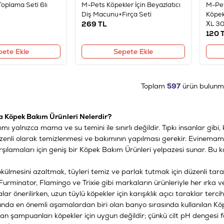
Toplama Seti 6lı
M-Pets Köpekler İçin Beyazlatıcı
M-Pet
Diş Macunu+Fırça Seti
Köpek
269
TL
XL 30
120
T
pete Ekle
Sepete Ekle
Toplam
597
ürün bulunm
Köpek Bakım Ürünleri Nelerdir?
ı yalnızca mama ve su temini ile sınırlı değildir. Tıpkı insanlar gibi, k
üzenli olarak temizlenmesi ve bakımının yapılması gerekir. Evinemama
arşılamaları için geniş bir Köpek Bakım Ürünleri yelpazesi sunar. Bu
dökülmesini azaltmak, tüyleri temiz ve parlak tutmak için düzenli t
urminator, Flamingo ve Trixie gibi markaların ürünleriyle her ırka ve
çalar önerilirken, uzun tüylü köpekler için karışıklık açıcı taraklar tercih
unda en önemli aşamalardan biri olan banyo sırasında kullanılan
Kö
İnsan şampuanları köpekler için uygun değildir; çünkü cilt pH dengesi