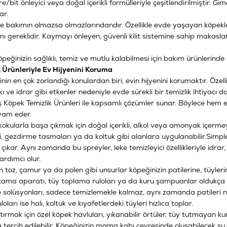
pire/bit önleyici veya doğal içerikli formülleriyle çeşitlendirilmiştir. 
ar.
de bakımın olmazsa olmazlarındandır. Özellikle evde yaşayan köpekle
mı gereklidir. Kaymayı önleyen, güvenli kilit sistemine sahip makasla
ğinizin sağlıklı, temiz ve mutlu kalabilmesi için bakım ürünlerinde kal
k Ürünleriyle Ev Hijyenini Koruma
nin en çok zorlandığı konulardan biri, evin hijyenini korumaktır. Özel
kı ve idrar gibi etkenler nedeniyle evde sürekli bir temizlik ihtiyac
ş
Köpek Temizlik Ürünleri
ile kapsamlı çözümler sunar. Böylece hem ev
am eder.
kokularla başa çıkmak için doğal içerikli, alkol veya amonyak içermeye
i, gezdirme tasmaları ya da koltuk gibi alanlara uygulanabilir.
Simple
 çıkar. Aynı zamanda bu spreyler, leke temizleyici özellikleriyle idr
rdımcı olur.
 toz, çamur ya da polen gibi unsurlar köpeğinizin patilerine, tüylerin
ıkama aparatı, tüy toplama ruloları ya da kuru şampuanlar oldukça kul
 solüsyonları, sadece temizlemekle kalmaz, aynı zamanda patileri
ları ise halı, koltuk ve kıyafetlerdeki tüyleri hızlıca toplar.
rtırmak için özel köpek havluları, yıkanabilir örtüler, tüy tutmayan
 tercih edilebilir. Köpeğinizin mama kabı çevresinde oluşabilecek s