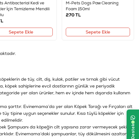
s Antibacterial Kedi ve
M-Pets Dogs Paw Cleaning
ler İçin Temizleme Mendili
Foam 150ml
lu
270
TL
L
Sepete Ekle
Sepete Ekle
aktadır.
öpeklerin de tüy, cilt, diş, kulak, patiler ve tırnak gibi vücut
, köpek sahiplerine evcil dostlarının günlük ve periyodik
 kategoride yer alan ürünler, hem ev içinde hem dışarıda kullanım
arama şarttır. Evinemama’da yer alan
Köpek Tarağı ve Fırçaları
alt
 tüy tipine uygun seçenekler sunulur. Kısa tüylü köpekler için
 edilmelidir.
pek Şampuanı
da köpeğin cilt yapısına zarar vermeyecek şekilde
 farklıdır. Evinemama’daki şampuanlar, tüy dökülmesini azaltan,