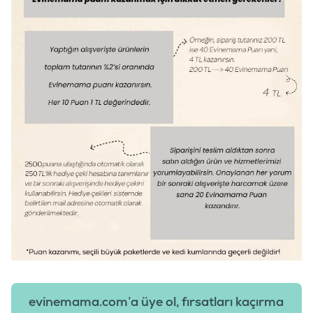
evinemama.com’a üye ol, fırsatları kaçırma