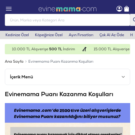
Kedinize Özel
Köpeğinize Özel
Ayın Fırsatları
Çok Al Az Öde
He
10.000 TL Alışverişe
500 TL
İndirim
15.000 TL Alışverişe
1.0
Ana Sayfa
Evinemama Puanı Kazanma Koşulları
İçerik Menü
Evinemama Puanı Kazanma Koşulları