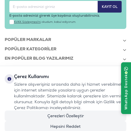
KAYIT OL
E-posta adresinizi girerek üye kaydınızı oluşturabilirsiniz.
KVKK Sözleşmesi'ni
okudum, kabul ediyorum.
POPÜLER MARKALAR
POPÜLER KATEGORILER
EN POPÜLER BLOG YAZILARIMIZ
EN SON BLOG YAZILARIMIZ
Çerez Kullanımı
KURUMSAL
Sizlere alışverişiniz sırasında daha iyi hizmet verebilmek
için internet sitemizde yasalara uygun çerezler
kullanılmaktadır. Sitemizde kalarak çerezlere izin vermiş
bizi takip edin:
olursunuz. Konuyla ilgili detaylı bilgi almak için Gizlilik ve
0232 7000 212
%100 MUTLU
Instagram
Youtube
Tiktok
Facebook
Linkedin
Çerez Politikamızı inceleyebilirsiniz.
www.evinemama.com
MÜŞTERI HATTI
pati@evinemama.com
(haftaiçi 09.00-17.00)
Çerezleri Özelleştir
Hepsini Reddet