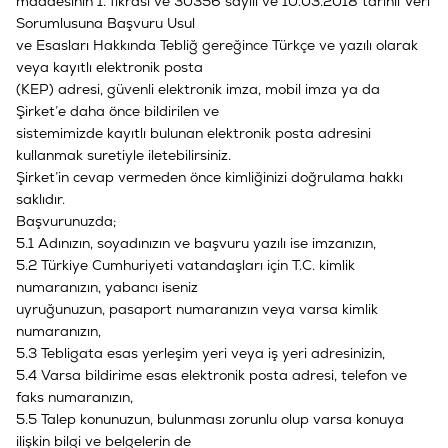
maddesinin 1. fıkrası ve 30356 sayılı ve 10.03.2018 tarihli Veri
Sorumlusuna Başvuru Usul
ve Esasları Hakkında Tebliğ gereğince Türkçe ve yazılı olarak
veya kayıtlı elektronik posta
(KEP) adresi, güvenli elektronik imza, mobil imza ya da
Şirket’e daha önce bildirilen ve
sistemimizde kayıtlı bulunan elektronik posta adresini
kullanmak suretiyle iletebilirsiniz.
Şirket’in cevap vermeden önce kimliğinizi doğrulama hakkı
saklıdır.
Başvurunuzda;
5.1 Adınızın, soyadınızın ve başvuru yazılı ise imzanızın,
5.2 Türkiye Cumhuriyeti vatandaşları için T.C. kimlik
numaranızın, yabancı iseniz
uyruğunuzun, pasaport numaranızın veya varsa kimlik
numaranızın,
5.3 Tebligata esas yerleşim yeri veya iş yeri adresinizin,
5.4 Varsa bildirime esas elektronik posta adresi, telefon ve
faks numaranızın,
5.5 Talep konunuzun, bulunması zorunlu olup varsa konuya
ilişkin bilgi ve belgelerin de