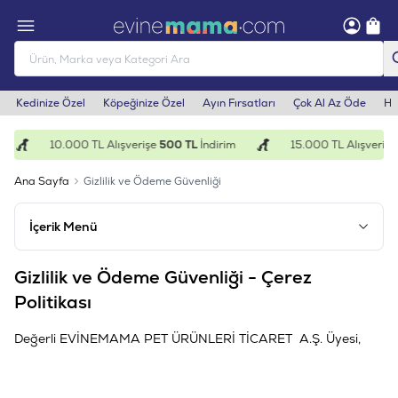
Kedinize Özel
Köpeğinize Özel
Ayın Fırsatları
Çok Al Az Öde
He
10.000 TL Alışverişe
500 TL
İndirim
15.000 TL Alışverişe
1.
Ana Sayfa
Gizlilik ve Ödeme Güvenliği
İçerik Menü
Gizlilik ve Ödeme Güvenliği - Çerez
Politikası
Değerli EVİNEMAMA PET ÜRÜNLERİ TİCARET A.Ş. Üyesi,