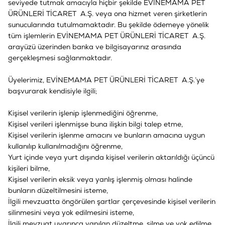
seviyede tutmak amacıyla hiçbir şekilde
EVİNEMAMA PET
ÜRÜNLERİ TİCARET A.Ş.
veya ona hizmet veren şirketlerin
sunucularında tutulmamaktadır. Bu şekilde ödemeye yönelik
tüm işlemlerin
EVİNEMAMA PET ÜRÜNLERİ TİCARET A.Ş.
arayüzü üzerinden banka ve bilgisayarınız arasında
gerçekleşmesi sağlanmaktadır.
Üyelerimiz,
EVİNEMAMA PET ÜRÜNLERİ TİCARET A.Ş.
’ye
başvurarak kendisiyle ilgili;
Kişisel verilerin işlenip işlenmediğini öğrenme,
Kişisel verileri işlenmişse buna ilişkin bilgi talep etme,
Kişisel verilerin işlenme amacını ve bunların amacına uygun
kullanılıp kullanılmadığını öğrenme,
Yurt içinde veya yurt dışında kişisel verilerin aktarıldığı üçüncü
kişileri bilme,
Kişisel verilerin eksik veya yanlış işlenmiş olması halinde
bunların düzeltilmesini isteme,
İlgili mevzuatta öngörülen şartlar çerçevesinde kişisel verilerin
silinmesini veya yok edilmesini isteme,
İlgili mevzuat uyarınca yapılan düzeltme, silme ve yok edilme