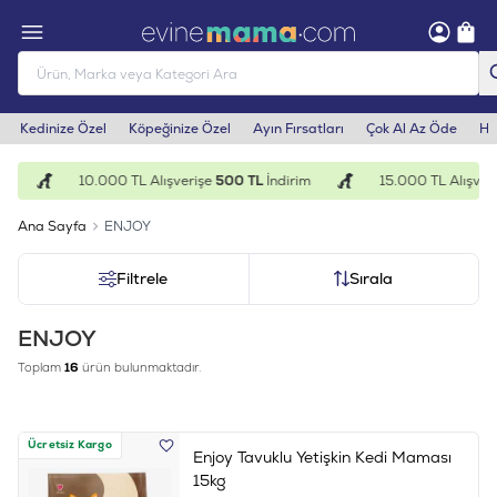
Kedinize Özel
Köpeğinize Özel
Ayın Fırsatları
Çok Al Az Öde
He
10.000 TL Alışverişe
500 TL
İndirim
15.000 TL Alışveriş
Ana Sayfa
ENJOY
Filtrele
Sırala
ENJOY
Toplam
16
ürün bulunmaktadır.
Ücretsiz Kargo
Enjoy Tavuklu Yetişkin Kedi Maması
15kg