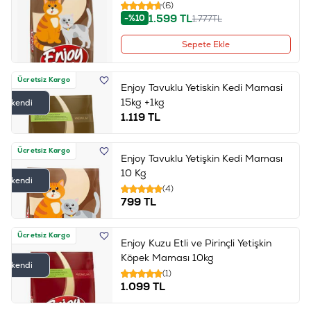
(6)
1.599
TL
-%10
1.777
TL
Sepete Ekle
Ücretsiz Kargo
Enjoy Tavuklu Yetiskin Kedi Mamasi
15kg +1kg
Tükendi
1.119
TL
Ücretsiz Kargo
Enjoy Tavuklu Yetişkin Kedi Maması
10 Kg
Tükendi
(4)
799
TL
Ücretsiz Kargo
Enjoy Kuzu Etli ve Pirinçli Yetişkin
Köpek Maması 10kg
Tükendi
(1)
1.099
TL