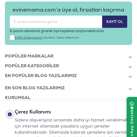
evinemama.com’a üye ol, fırsatları kaçırma
KAYIT OL
E-posta adresinizi girerek üye kaydınızı oluşturabilirsiniz.
KVKK Sözleşmesi'ni
okudum, kabul ediyorum.
POPÜLER MARKALAR
POPÜLER KATEGORILER
EN POPÜLER BLOG YAZILARIMIZ
EN SON BLOG YAZILARIMIZ
KURUMSAL
Çerez Kullanımı
Sizlere alışverişiniz sırasında daha iyi hizmet verebilmek
bizi takip edin:
0232 7000 212
için internet sitemizde yasalara uygun çerezler
%100 MUTLU
Instagram
Youtube
Tiktok
Facebook
Linkedin
www.evinemama.com
MÜŞTERI HATTI
kullanılmaktadır. Sitemizde kalarak çerezlere izin vermiş
pati@evinemama.com
(haftaiçi 09.00-17.00)