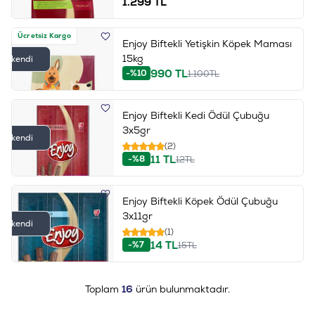
1.299
TL
Ücretsiz Kargo
Enjoy Biftekli Yetişkin Köpek Maması
15kg
Tükendi
990
TL
-%10
1.100
TL
Enjoy Biftekli Kedi Ödül Çubuğu
3x5gr
Tükendi
(2)
11
TL
-%8
12
TL
Enjoy Biftekli Köpek Ödül Çubuğu
3x11gr
Tükendi
(1)
14
TL
-%7
15
TL
Toplam
16
ürün bulunmaktadır.