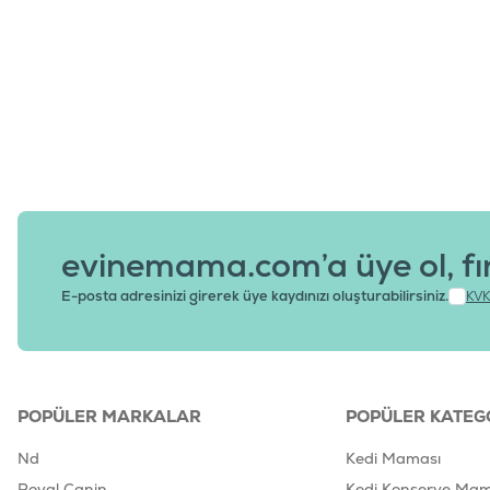
evinemama.com’a üye ol, fı
E-posta adresinizi girerek üye kaydınızı oluşturabilirsiniz.
KVK
POPÜLER MARKALAR
POPÜLER KATEG
Nd
Kedi Maması
Royal Canin
Kedi Konserve Mam