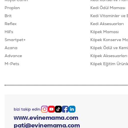
Proplan
Kedi Ödül Maması
Brit
Kedi Vitaminler ve 
Reflex
Kedi Aksesuarları
Hill's
Köpek Maması
Smartpet+
Köpek Konserve M
Acana
Köpek Ödül ve Kemik
Advance
Köpek Aksesuarları
M-Pets
Köpek Eğitim Ürünle
bizi takip edin:
Instagram
Youtube
Tiktok
Facebook
Linkedin
www.evinemama.com
pati@evinemama.com