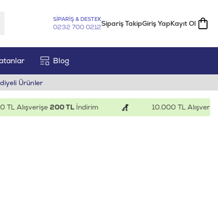
SİPARİŞ & DESTEK
Sipariş Takip
Giriş Yap
Kayıt Ol
0232 700 0212
atanlar
Blog
diyeli Ürünler
TL Alışverişe
200 TL
İndirim
10.000 TL Alışverişe
5