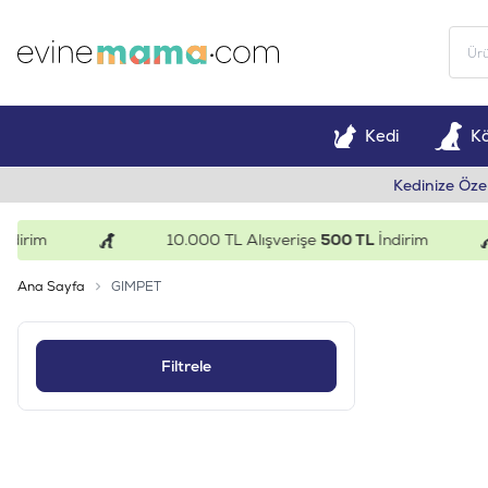
Kedi
K
Kedinize Öze
irim
10.000 TL Alışverişe
500 TL
İndirim
Ana Sayfa
GIMPET
Filtrele