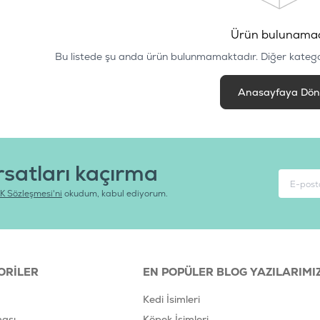
Ürün bulunama
Bu listede şu anda ürün bulunmamaktadır. Diğer kategoril
Anasayfaya Dö
rsatları kaçırma
K Sözleşmesi'ni
okudum, kabul ediyorum.
ORILER
EN POPÜLER BLOG YAZILARIMI
Kedi İsimleri
ası
Köpek İsimleri