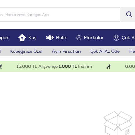
öpek
Kuş
Balık
Markalar
Çok S
l
Köpeğinize Özel
Ayın Fırsatları
Çok Al Az Öde
He
15.000 TL Alışverişe
1.000 TL
İndirim
6.000 