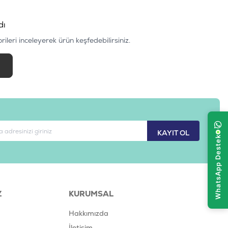
dı
eri inceleyerek ürün keşfedebilirsiniz.
n
KAYIT OL
Z
KURUMSAL
Hakkımızda
İletişim