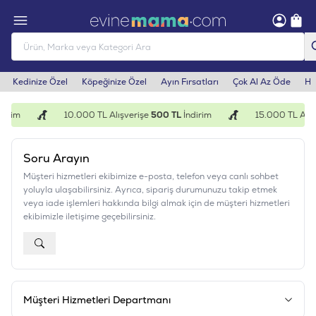
Kedinize Özel
Köpeğinize Özel
Ayın Fırsatları
Çok Al Az Öde
He
dirim
10.000 TL Alışverişe
500 TL
İndirim
15.000 TL Alış
Soru Arayın
Müşteri hizmetleri ekibimize e-posta, telefon veya canlı sohbet
yoluyla ulaşabilirsiniz. Ayrıca, sipariş durumunuzu takip etmek
veya iade işlemleri hakkında bilgi almak için de müşteri hizmetleri
ekibimizle iletişime geçebilirsiniz.
Müşteri Hizmetleri Departmanı