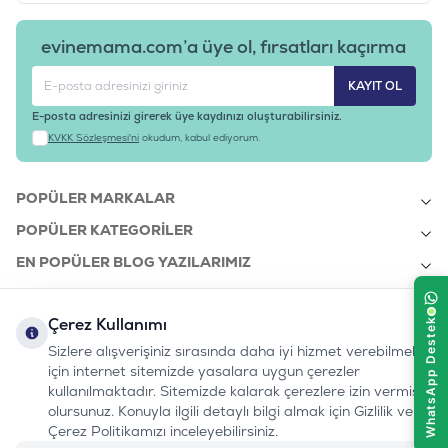
evinemama.com’a üye ol, fırsatları kaçırma
KAYIT OL
E-posta adresinizi girerek üye kaydınızı oluşturabilirsiniz.
KVKK Sözleşmesi'ni
okudum, kabul ediyorum.
POPÜLER MARKALAR
POPÜLER KATEGORILER
EN POPÜLER BLOG YAZILARIMIZ
EN SON BLOG YAZILARIMIZ
Çerez Kullanımı
KURUMSAL
Sizlere alışverişiniz sırasında daha iyi hizmet verebilmek
için internet sitemizde yasalara uygun çerezler
kullanılmaktadır. Sitemizde kalarak çerezlere izin vermiş
bizi takip edin:
olursunuz. Konuyla ilgili detaylı bilgi almak için Gizlilik ve
0232 7000 212
%100 MUTLU
Instagram
Youtube
Tiktok
Facebook
Linkedin
Çerez Politikamızı inceleyebilirsiniz.
www.evinemama.com
MÜŞTERI HATTI
pati@evinemama.com
(haftaiçi 09.00-17.00)