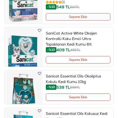
(1)
549
TL
-%10
610
TL
Sepete Ekle
SaniCat Active White Oksijen
Kontrollü Koku Emici Ultra
Topaklanan Kedi Kumu 6lt
409
TL
-%10
455
TL
Sepete Ekle
Sanicat Essential Oils Okaliptus
Kokulu Kedi Kumu 10kg
539
TL
-%10
599
TL
Sepete Ekle
Sanicat Essential Oils Kokusuz Kedi