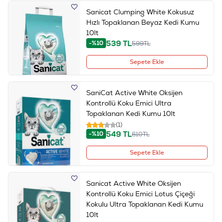
Sanicat Clumping White Kokusuz
Hızlı Topaklanan Beyaz Kedi Kumu
10lt
539
TL
-%10
599
TL
Sepete Ekle
SaniCat Active White Oksijen
Kontrollü Koku Emici Ultra
Topaklanan Kedi Kumu 10lt
(1)
549
TL
-%10
610
TL
Sepete Ekle
Sanicat Active White Oksijen
Kontrollü Koku Emici Lotus Çiçeği
Kokulu Ultra Topaklanan Kedi Kumu
10lt