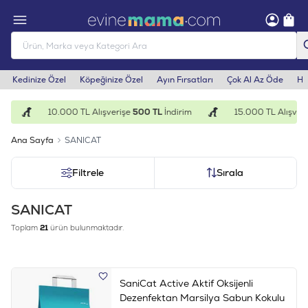
Kedinize Özel
Köpeğinize Özel
Ayın Fırsatları
Çok Al Az Öde
He
10.000 TL Alışverişe
500 TL
İndirim
15.000 TL Alışveriş
Ana Sayfa
SANICAT
Filtrele
Sırala
SANICAT
Toplam
21
ürün bulunmaktadır.
SaniCat Active Aktif Oksijenli
Dezenfektan Marsilya Sabun Kokulu