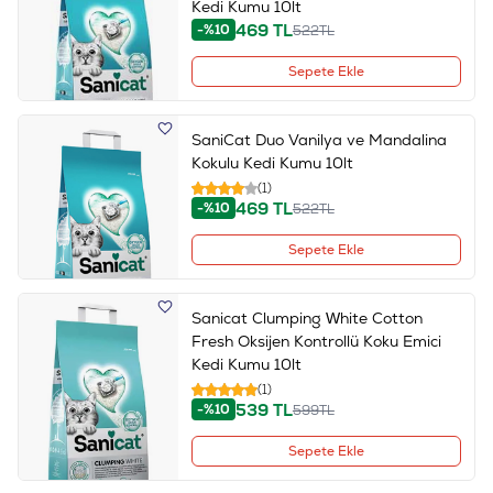
Kedi Kumu 10lt
469
TL
-%10
522
TL
Sepete Ekle
SaniCat Duo Vanilya ve Mandalina
Kokulu Kedi Kumu 10lt
(1)
469
TL
-%10
522
TL
Sepete Ekle
Sanicat Clumping White Cotton
Fresh Oksijen Kontrollü Koku Emici
Kedi Kumu 10lt
(1)
539
TL
-%10
599
TL
Sepete Ekle