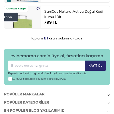
Ücretsiz Kargo
SaniCat Natura Activa Doğal Kedi
Kumu 10lt
Tükendi
799
TL
Toplam
21
ürün bulunmaktadır.
evinemama.com’a üye ol, fırsatları kaçırma
KAYIT OL
E-posta adresinizi girerek üye kaydınızı oluşturabilirsiniz.
KVKK Sözleşmesi'ni
okudum, kabul ediyorum.
POPÜLER MARKALAR
POPÜLER KATEGORILER
EN POPÜLER BLOG YAZILARIMIZ