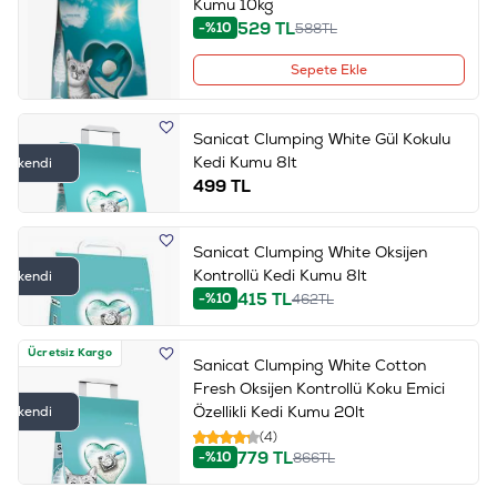
Kumu 10kg
529
TL
-%10
588
TL
Sepete Ekle
Sanicat Clumping White Gül Kokulu
Kedi Kumu 8lt
Tükendi
499
TL
Sanicat Clumping White Oksijen
Kontrollü Kedi Kumu 8lt
Tükendi
415
TL
-%10
462
TL
Ücretsiz Kargo
Sanicat Clumping White Cotton
Fresh Oksijen Kontrollü Koku Emici
Özellikli Kedi Kumu 20lt
Tükendi
(4)
779
TL
-%10
866
TL