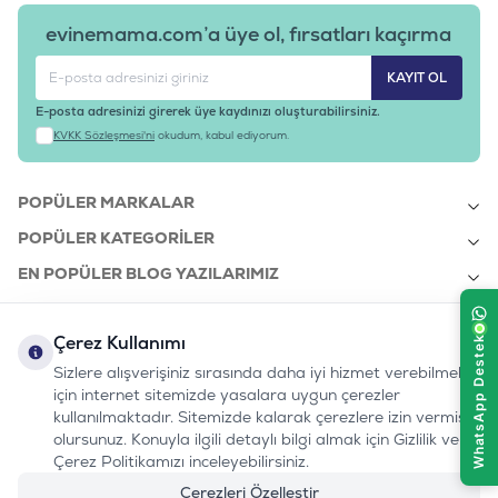
evinemama.com’a üye ol, fırsatları kaçırma
KAYIT OL
E-posta adresinizi girerek üye kaydınızı oluşturabilirsiniz.
KVKK Sözleşmesi'ni
okudum, kabul ediyorum.
POPÜLER MARKALAR
POPÜLER KATEGORILER
EN POPÜLER BLOG YAZILARIMIZ
EN SON BLOG YAZILARIMIZ
Çerez Kullanımı
KURUMSAL
Sizlere alışverişiniz sırasında daha iyi hizmet verebilmek
için internet sitemizde yasalara uygun çerezler
kullanılmaktadır. Sitemizde kalarak çerezlere izin vermiş
bizi takip edin:
olursunuz. Konuyla ilgili detaylı bilgi almak için Gizlilik ve
0232 7000 212
%100 MUTLU
Instagram
Youtube
Tiktok
Facebook
Linkedin
Çerez Politikamızı inceleyebilirsiniz.
www.evinemama.com
MÜŞTERI HATTI
pati@evinemama.com
(haftaiçi 09.00-17.00)
Çerezleri Özelleştir