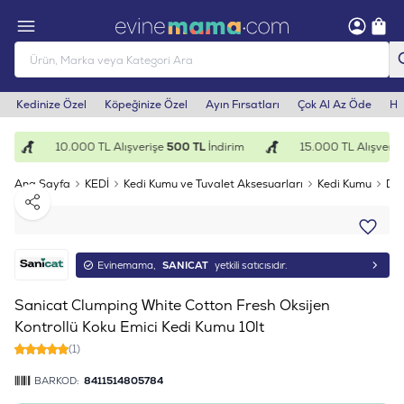
Kedinize Özel
Köpeğinize Özel
Ayın Fırsatları
Çok Al Az Öde
He
10.000 TL Alışverişe
500 TL
İndirim
15.000 TL Alışveriş
Ana Sayfa
KEDİ
Kedi Kumu ve Tuvalet Aksesuarları
Kedi Kumu
Doğ
Paylaş
Evinemama,
SANICAT
yetkili satıcısıdır.
Sanicat Clumping White Cotton Fresh Oksijen
Kontrollü Koku Emici Kedi Kumu 10lt
(1)
BARKOD:
8411514805784