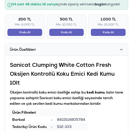
04 saat 48 dakika 16 saniye
içinde sipariş verirseniz
bugün
kargoda!
200 TL
500 TL
1.000 TL
Min: 6.000 TL
Min: 10.000 TL
Min: 15.000 TL
Kodu Al
Kodu Al
Kodu Al
Ürün Özellikleri
Sanicat Clumping White Cotton Fresh
Oksijen Kontrollü Koku Emici Kedi Kumu
10lt
Oksijen kontrollü koku emici özelliğe sahip bu
kedi kumu
, k
alın tane
yapısına sahiptir.Sanicat koku emici özelliği sayesinde tercih
edilen ve çok sevilen kedi kumu markalarından biridir.
Ürün Filtreleri
Barkod
:
8411514805784
Tedarikçi Ürün Kodu
:
512-103