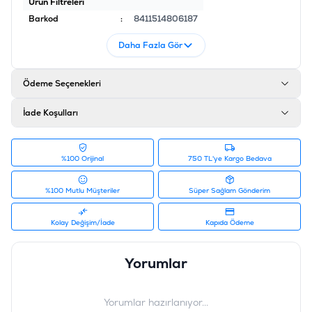
Ürün Filtreleri
Barkod
:
8411514806187
Tedarikçi Ürün Kodu
:
245-803314
Daha Fazla Gör
Ödeme Seçenekleri
İade Koşulları
%100 Orijinal
750 TL'ye Kargo Bedava
%100 Mutlu Müşteriler
Süper Sağlam Gönderim
Kolay Değişim/İade
Kapıda Ödeme
Yorumlar
Yorumlar hazırlanıyor...