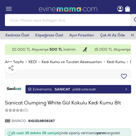
Kedinize Özel
Köpeğinize Özel
Ayın Fırsatları
Çok Al Az Öde
He
10.000 TL Alışverişe
500 TL
İndirim
15.000 TL Alışverişe
1.0
Ana Sayfa
KEDİ
Kedi Kumu ve Tuvalet Aksesuarları
Kedi Kumu
Doğ
Paylaş
Evinemama,
SANICAT
yetkili satıcısıdır.
Sanicat Clumping White Gül Kokulu Kedi Kumu 8lt
(0)
BARKOD:
8411514806187
21 saat 35 dakika 39 saniye
içinde sipariş verirseniz
yarın
kargoda!