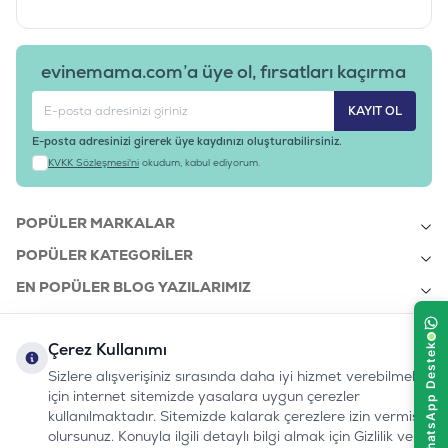
evinemama.com’a üye ol, fırsatları kaçırma
KAYIT OL
E-posta adresinizi girerek üye kaydınızı oluşturabilirsiniz.
KVKK Sözleşmesi'ni
okudum, kabul ediyorum.
POPÜLER MARKALAR
POPÜLER KATEGORILER
EN POPÜLER BLOG YAZILARIMIZ
EN SON BLOG YAZILARIMIZ
Çerez Kullanımı
KURUMSAL
Sizlere alışverişiniz sırasında daha iyi hizmet verebilmek
için internet sitemizde yasalara uygun çerezler
kullanılmaktadır. Sitemizde kalarak çerezlere izin vermiş
bizi takip edin:
olursunuz. Konuyla ilgili detaylı bilgi almak için Gizlilik ve
0232 7000 212