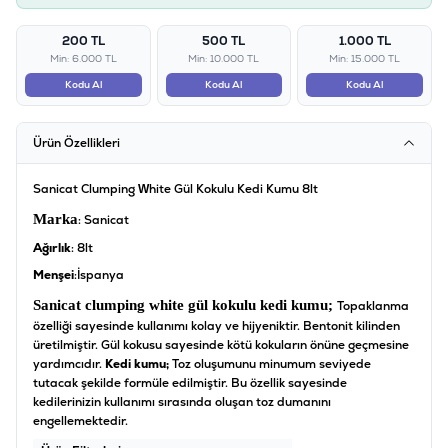
200 TL
500 TL
1.000 TL
Min: 6.000 TL
Min: 10.000 TL
Min: 15.000 TL
Kodu Al
Kodu Al
Kodu Al
Ürün Özellikleri
Sanicat Clumping White Gül Kokulu Kedi Kumu 8lt
Marka
: Sanicat
Ağırlık
: 8lt
Menşei
:İspanya
Sanicat clumping white gül kokulu kedi kumu;
Topaklanma
özelliği sayesinde kullanımı kolay ve hijyeniktir. Bentonit kilinden
üretilmiştir. Gül kokusu sayesinde kötü kokuların önüne geçmesine
yardımcıdır.
Kedi kumu;
Toz oluşumunu minumum seviyede
tutacak şekilde formüle edilmiştir. Bu özellik sayesinde
kedilerinizin kullanımı sırasında oluşan toz dumanını
engellemektedir.