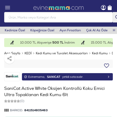
Kedinize Özel
Köpeğinize Özel
Ayın Fırsatları
Çok Al Az Öde
He
im
10.000 TL Alışverişe
500 TL
İndirim
15.000 TL Alışver
Ana Sayfa
KEDİ
Kedi Kumu ve Tuvalet Aksesuarları
Kedi Kumu
Doğ
Paylaş
Evinemama,
SANICAT
yetkili satıcısıdır.
SaniCat Active White Oksijen Kontrollü Koku Emici
Ultra Topaklanan Kedi Kumu 6lt
(0)
BARKOD:
8411514805463