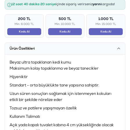
12 saat 40 dakika 20 saniye
içinde sipariş verirseniz
yarın
kargoda!
200 TL
500 TL
1.000 TL
Min: 6.000 TL
Min: 10.000 TL
Min: 15.000 TL
Kodu Al
Kodu Al
Kodu Al
Ürün Özellikleri
Beyaz ultra topaklanan kedi kumu
Maksimum kolay topaklanma ve beyaz tanecikler
Hijyeniktir
Standart - orta büyüklükte tane yapısına sahiptir.
Uzun süren sonuçları sağlamak için istenmeyen kokuları
etkili bir şekilde nörelize eder
Tozsuz ve patilere yapışmayan özellik
Kullanım Talimatı
Açık yada kapalı tuvalet kabına 4 cm yüksekliğinde olacak