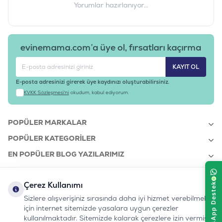
Yorumlar hazırlanıyor...
evinemama.com’a üye ol, fırsatları kaçırma
KAYIT OL
E-posta adresinizi girerek üye kaydınızı oluşturabilirsiniz.
KVKK Sözleşmesi'ni
okudum, kabul ediyorum.
POPÜLER MARKALAR
POPÜLER KATEGORILER
EN POPÜLER BLOG YAZILARIMIZ
EN SON BLOG YAZILARIMIZ
Çerez Kullanımı
KURUMSAL
Sizlere alışverişiniz sırasında daha iyi hizmet verebilmek
için internet sitemizde yasalara uygun çerezler
kullanılmaktadır. Sitemizde kalarak çerezlere izin vermiş