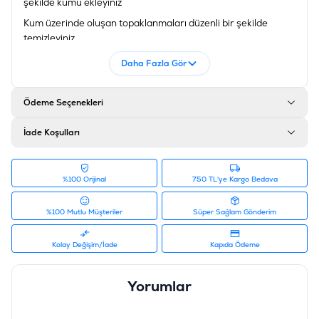
şekilde kumu ekleyiniz
Kum üzerinde oluşan topaklanmaları düzenli bir şekilde
temizleyiniz
Tuvalet kabına konulan kumu 5-7 gün içerisnde tekrar
Daha Fazla Gör
tabana yapışmaması için tazeleyin
Değiştirmek istediğiniz kumu tuvalete değil çöp kutusuna
Ödeme Seçenekleri
döünüz.
Ürün Filtreleri
İade Koşulları
Barkod
:
8411514805463
Tedarikçi Ürün Kodu
:
512-001K
%100 Orijinal
750 TL'ye Kargo Bedava
%100 Mutlu Müşteriler
Süper Sağlam Gönderim
Kolay Değişim/İade
Kapıda Ödeme
Yorumlar