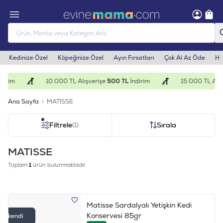
Kedinize Özel
Köpeğinize Özel
Ayın Fırsatları
Çok Al Az Öde
He
dirim
10.000 TL Alışverişe
500 TL
İndirim
15.000 TL Alış
Ana Sayfa
MATISSE
Filtrele
Sırala
(1)
MATISSE
Toplam
1
ürün bulunmaktadır.
Matisse Sardalyalı Yetişkin Kedi
Konservesi 85gr
Tükendi