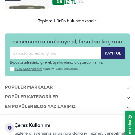
12
TL
-%8
13
TL
Toplam
1
ürün bulunmaktadır.
evinemama.com’a üye ol, fırsatları kaçırma
KAYIT OL
E-posta adresinizi girerek üye kaydınızı oluşturabilirsiniz.
KVKK Sözleşmesi'ni
okudum, kabul ediyorum.
POPÜLER MARKALAR
POPÜLER KATEGORILER
EN POPÜLER BLOG YAZILARIMIZ
EN SON BLOG YAZILARIMIZ
Çerez Kullanımı
KURUMSAL
Sizlere alışverişiniz sırasında daha iyi hizmet verebilmek