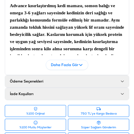
Advance kısırlaştırılmış kedi maması
, somon balığı ve
omega 3-6 yağları sayesinde kedinizin deri sağlığı ve
parlaklığı konusunda formüle edilmiş bir mamadır. Aynı
zamanda tokluk hissini sağlayan yüksek lif oranı sayesinde
besleyicilik sağlar. Kaslarını korumak için yüksek protein
ve uygun yağ seviyesi sayesinde, kedinizin kısırlaştırma
işleminden sonra kilo alma sorununa karşı dengeli bir
içerikle oluşturulmuştur.
Advance kısırlaştırılmış
kedi
maması
, hassas sindirime sahip kediler için tam ve özel
Daha Fazla Gör
mamadır.
İçerik
Ödeme Seçenekleri
Somon %18, Mısır Proteini, Pirinç %15, Kurutulmuş
İade Koşulları
Somon Proteinleri, Buğday, Hayvansal Yağlar, Buğday
Proteini, Mısır Protein Hidrolizat, Pancar Küspesi,
Potasyum Klorür, Plazma Proteinleri %4, Ünulin %4,
%100 Orijinal
750 TL'ye Kargo Bedava
Doğa Polifenoller %.01
Katkı Maddeleri
%100 Mutlu Müşteriler
Süper Sağlam Gönderim