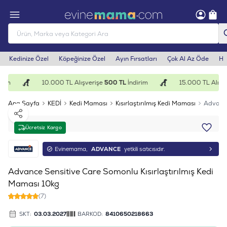
Kedinize Özel
Köpeğinize Özel
Ayın Fırsatları
Çok Al Az Öde
He
rim
10.000 TL Alışverişe
500 TL
İndirim
15.000 TL Alışve
Ana Sayfa
KEDİ
Kedi Maması
Kısırlaştırılmış Kedi Maması
Advance
Paylaş
Ücretsiz Kargo
Evinemama,
ADVANCE
yetkili satıcısıdır.
Advance Sensitive Care Somonlu Kısırlaştırılmış Kedi
Maması 10kg
(7)
SKT:
03.03.2027
BARKOD:
8410650218663