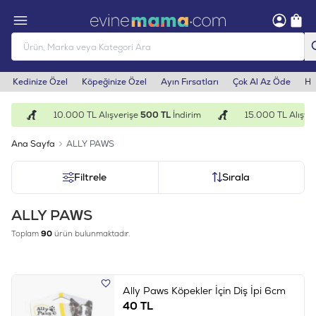
Kedinize Özel
Köpeğinize Özel
Ayın Fırsatları
Çok Al Az Öde
He
m
10.000 TL Alışverişe
500 TL
İndirim
15.000 TL Alışveri
Ana Sayfa
ALLY PAWS
Filtrele
Sırala
ALLY PAWS
Toplam
90
ürün bulunmaktadır.
Ally Paws Köpekler İçin Diş İpi 6cm
40
TL