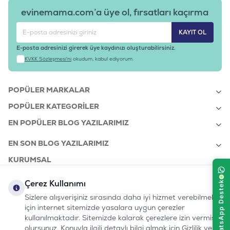
evinemama.com’a üye ol, fırsatları kaçırma
KAYIT OL
E-posta adresinizi girerek üye kaydınızı oluşturabilirsiniz.
KVKK Sözleşmesi'ni
okudum, kabul ediyorum.
POPÜLER MARKALAR
POPÜLER KATEGORILER
EN POPÜLER BLOG YAZILARIMIZ
EN SON BLOG YAZILARIMIZ
KURUMSAL
Çerez Kullanımı
Sizlere alışverişiniz sırasında daha iyi hizmet verebilmek
bizi takip edin:
0232 7000 212
için internet sitemizde yasalara uygun çerezler
%100 MUTLU
Instagram
Youtube
Tiktok
Facebook
Linkedin
www.evinemama.com
MÜŞTERI HATTI
kullanılmaktadır. Sitemizde kalarak çerezlere izin vermiş
pati@evinemama.com
(haftaiçi 09.00-17.00)
olursunuz. Konuyla ilgili detaylı bilgi almak için Gizlilik ve