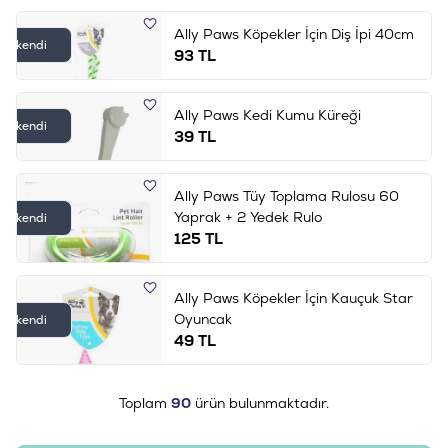
Ally Paws Köpekler İçin Diş İpi 40cm
Tükendi
93
TL
Ally Paws Kedi Kumu Küreği
Tükendi
39
TL
Ally Paws Tüy Toplama Rulosu 60
Yaprak + 2 Yedek Rulo
Tükendi
125
TL
Ally Paws Köpekler İçin Kauçuk Star
Oyuncak
Tükendi
49
TL
Toplam
90
ürün bulunmaktadır.