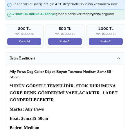
Bir sonraki alışverişiniz için
4
TL değerinde
35
Puan
kazanacaksınız.
17 saat 06 dakika 40 saniye
içinde sipariş verirseniz
yarın
kargoda!
200 TL
500 TL
1.000 TL
Min: 6.000 TL
Min: 10.000 TL
Min: 15.000 TL
Kodu Al
Kodu Al
Kodu Al
Ürün Özellikleri
Ally Paws Dog Collar Köpek Boyun Tasması Medium 2cmx35-
50cm
*ÜRÜN GÖRSELİ TEMSİLİDİR.
STOK DURUMUNA
GÖRE RENK GÖNDERİMİ YAPILACAKTIR. 1 ADET
GÖNDERİLECEKTİR.
Marka
: Ally Paws
Ebat:
2cmx35-50cm
Beden
: Medium