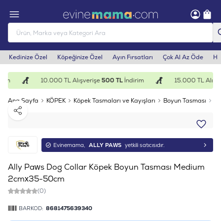
Kedinize Özel
Köpeğinize Özel
Ayın Fırsatları
Çok Al Az Öde
He
rim
10.000 TL Alışverişe
500 TL
İndirim
15.000 TL Alışve
Ana Sayfa
KÖPEK
Köpek Tasmaları ve Kayışları
Boyun Tasması
Al
Paylaş
Evinemama,
ALLY PAWS
yetkili satıcısıdır.
Ally Paws Dog Collar Köpek Boyun Tasması Medium
2cmx35-50cm
(0)
BARKOD:
8681475639340