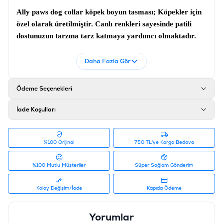
Ally paws dog collar köpek boyun tasması;
Köpekler için
özel olarak üretilmiştir. Canlı renkleri sayesinde patili
dostunuzun tarzına tarz katmaya yardımcı olmaktadır.
Köpek tasması
; Sağlam metaryeller kullanılmıştır.
Daha Fazla Gör
Ürün Filtreleri
Barkod
:
8681475639340
Tedarikçi Ürün Kodu
:
10764
Ödeme Seçenekleri
İade Koşulları
%100 Orijinal
750 TL'ye Kargo Bedava
%100 Mutlu Müşteriler
Süper Sağlam Gönderim
Kolay Değişim/İade
Kapıda Ödeme
Yorumlar